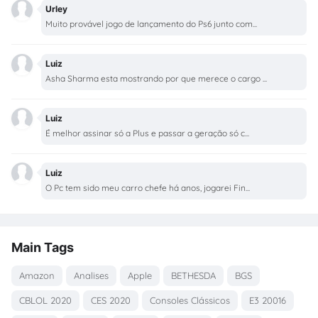
Urley
Muito provável jogo de lançamento do Ps6 junto com...
Luiz
Asha Sharma esta mostrando por que merece o cargo ...
Luiz
É melhor assinar só a Plus e passar a geração só c...
Luiz
O Pc tem sido meu carro chefe há anos, jogarei Fin...
Main Tags
Amazon
Analises
Apple
BETHESDA
BGS
CBLOL 2020
CES 2020
Consoles Clássicos
E3 20016