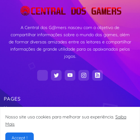
A Central dos G@mers nasceu com o objetivo de
compartilhar informações sobre o mundo dos games, além
de formar diversas amizades entre os leitores e compartilhar
informações de grande utilidade para os apaixonados pelos
jogos.
PAGES
Home
Nosso site usa cookies para melhorar sua experiência.
Saiba
Mais
Copyright Central dos G@mers 2016 -
Alexandre Vieira
Accept !
Home
About
Contact
Site Map