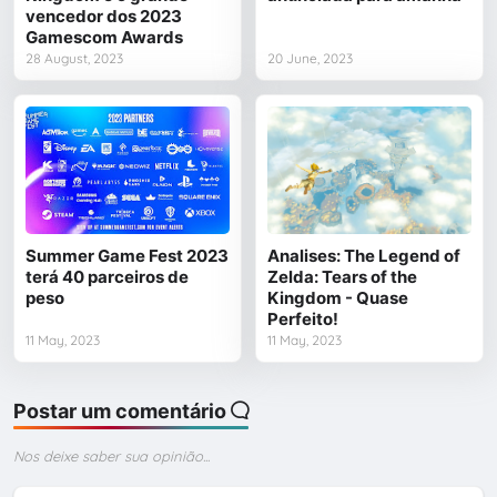
vencedor dos 2023
Gamescom Awards
28 August, 2023
20 June, 2023
Summer Game Fest 2023
Analises: The Legend of
terá 40 parceiros de
Zelda: Tears of the
peso
Kingdom - Quase
Perfeito!
11 May, 2023
11 May, 2023
Postar um comentário
Nos deixe saber sua opinião...