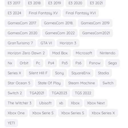
E3 2017
E3 2018
E3 2019
E3 2020
E3 2021
E3 2024
Final Fantasy XV
Final Fantasy XVI
GamesCom 2017
GamesCom 2018.
GamesCom 2019
GamesCom 2020
GamesCom 2022
GamesCom2021
GranTurismo 7
GTA VI
Horizon 3
Horizon Zero Dawn 2
Mad Box.
Microsoft
Nintendo
Nx
Orbit
Pc
Ps4
Ps5
Ps6
Psnow
Sega
Series X
Silent Hill F
Sony
SquareEnix
Stadia
Star Ocean 5
State Of Play
Steam Machine
Switch
Switch 2
TGA2021
TGA2023
TGS 2022
The Witcher 3
Ubisoft
xb
Xbox
Xbox Next
Xbox One
Xbox Serie S
Xbox Series S
Xbox Series X
YETI