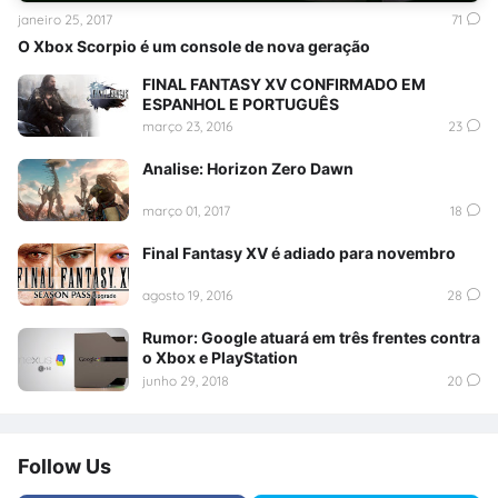
janeiro 25, 2017
71
O Xbox Scorpio é um console de nova geração
FINAL FANTASY XV CONFIRMADO EM
ESPANHOL E PORTUGUÊS
março 23, 2016
23
Analise: Horizon Zero Dawn
março 01, 2017
18
Final Fantasy XV é adiado para novembro
agosto 19, 2016
28
Rumor: Google atuará em três frentes contra
o Xbox e PlayStation
junho 29, 2018
20
Follow Us