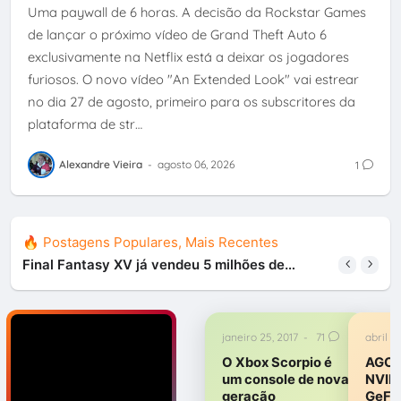
Uma paywall de 6 horas. A decisão da Rockstar Games
de lançar o próximo vídeo de Grand Theft Auto 6
exclusivamente na Netflix está a deixar os jogadores
furiosos. O novo vídeo "An Extended Look" vai estrear
no dia 27 de agosto, primeiro para os subscritores da
plataforma de str…
Alexandre Vieira
-
agosto 06, 2026
1
🔥 Postagens Populares, Mais Recentes
Final Fantasy XV já vendeu 5 milhões de
cópias, revela Square Enix
janeiro 25, 2017
-
71
abril 1
O Xbox Scorpio é
AGOR
um console de nova
NVIDI
geração
GeFo