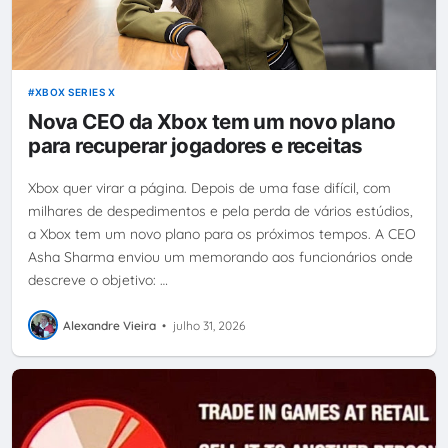
XBOX SERIES X
Nova CEO da Xbox tem um novo plano
para recuperar jogadores e receitas
Xbox quer virar a página. Depois de uma fase difícil, com
milhares de despedimentos e pela perda de vários estúdios,
a Xbox tem um novo plano para os próximos tempos. A CEO
Asha Sharma enviou um memorando aos funcionários onde
descreve o objetivo: …
Alexandre Vieira
•
julho 31, 2026