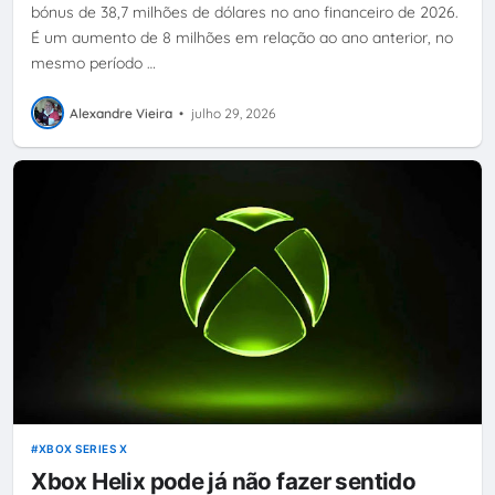
bónus de 38,7 milhões de dólares no ano financeiro de 2026.
É um aumento de 8 milhões em relação ao ano anterior, no
mesmo período …
Alexandre Vieira
•
julho 29, 2026
XBOX SERIES X
Xbox Helix pode já não fazer sentido