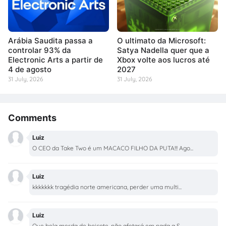
Arábia Saudita passa a
O ultimato da Microsoft:
controlar 93% da
Satya Nadella quer que a
Electronic Arts a partir de
Xbox volte aos lucros até
4 de agosto
2027
31 July, 2026
31 July, 2026
Comments
Luiz
O CEO da Take Two é um MACACO FILHO DA PUTA!!! Ago...
Luiz
kkkkkkk tragédia norte americana, perder uma multi...
Luiz
Que bela merda de boicote, não afetará em nada a S...