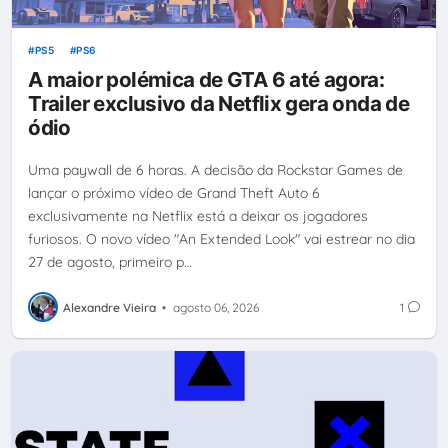
PS5
PS6
A maior polémica de GTA 6 até agora:
Trailer exclusivo da Netflix gera onda de
ódio
Uma paywall de 6 horas. A decisão da Rockstar Games de
lançar o próximo vídeo de Grand Theft Auto 6
exclusivamente na Netflix está a deixar os jogadores
furiosos. O novo vídeo "An Extended Look" vai estrear no dia
27 de agosto, primeiro p…
Alexandre Vieira
•
agosto 06, 2026
1