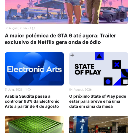
06 August, 2026
1
A maior polémica de GTA 6 até agora: Trailer
exclusivo da Netflix gera onda de ódio
31 July, 2026
1
04 August, 2026
Arábia Saudita passa a
O próximo State of Play pode
controlar 93% da Electronic
estar para breve e há uma
Arts a partir de 4 de agosto
data em cima da mesa