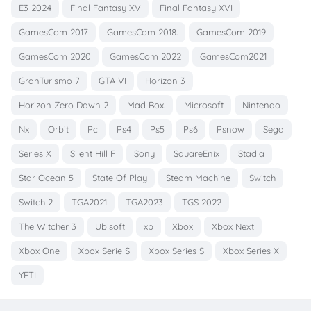
E3 2024
Final Fantasy XV
Final Fantasy XVI
GamesCom 2017
GamesCom 2018.
GamesCom 2019
GamesCom 2020
GamesCom 2022
GamesCom2021
GranTurismo 7
GTA VI
Horizon 3
Horizon Zero Dawn 2
Mad Box.
Microsoft
Nintendo
Nx
Orbit
Pc
Ps4
Ps5
Ps6
Psnow
Sega
Series X
Silent Hill F
Sony
SquareEnix
Stadia
Star Ocean 5
State Of Play
Steam Machine
Switch
Switch 2
TGA2021
TGA2023
TGS 2022
The Witcher 3
Ubisoft
xb
Xbox
Xbox Next
Xbox One
Xbox Serie S
Xbox Series S
Xbox Series X
YETI