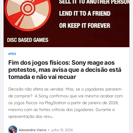
PS5
Fim dos jogos físicos: Sony reage aos
protestos, mas avisa que a decisão está
tomada e não vai recuar
Decisão não afeta as vendas. Mas, se o jogadores pararem
de comprar? A Sony confirmou que vai mesmo acabar com
os jogos físicos na PlayStation a partir de janeiro de 2028,
mesmo com as fortes críticas dos jogadores. Durante a
apresentação dos resu…
Alexandre Vieira
•
julho 31, 2026