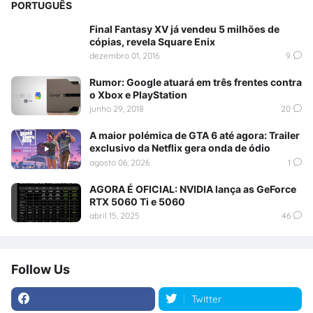
PORTUGUÊS
Final Fantasy XV já vendeu 5 milhões de
cópias, revela Square Enix
dezembro 01, 2016
9
Rumor: Google atuará em três frentes contra
o Xbox e PlayStation
junho 29, 2018
20
A maior polémica de GTA 6 até agora: Trailer
exclusivo da Netflix gera onda de ódio
agosto 06, 2026
1
AGORA É OFICIAL: NVIDIA lança as GeForce
RTX 5060 Ti e 5060
abril 15, 2025
46
Follow Us
Twitter