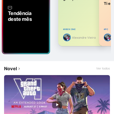
Ti e 
Tendência
deste mês
XBOX ONE
PC
Alexandre Vieira
Novel
Ver todos