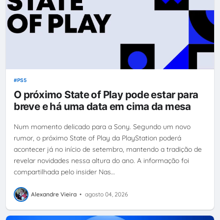
PS5
O próximo State of Play pode estar para
breve e há uma data em cima da mesa
Num momento delicado para a Sony. Segundo um novo
rumor, o próximo State of Play da PlayStation poderá
acontecer já no início de setembro, mantendo a tradição de
revelar novidades nessa altura do ano. A informação foi
compartilhada pelo insider Nas…
Alexandre Vieira
•
agosto 04, 2026