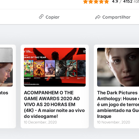
4.9
/
4152
ra
Copiar
Compartilhar
ntos
ACOMPANHEM O THE
The Dark Pictures
GAME AWARDS 2020 AO
Anthology: House 
VIVO AS 20 HORAS EM
é um jogo de terro
(4K) - A maior noite ao vivo
ambientado na Gu
do videogame!
Iraque
10 December, 2020
10 November, 2020