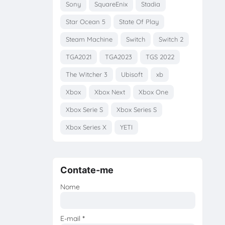
Sony
SquareEnix
Stadia
Star Ocean 5
State Of Play
Steam Machine
Switch
Switch 2
TGA2021
TGA2023
TGS 2022
The Witcher 3
Ubisoft
xb
Xbox
Xbox Next
Xbox One
Xbox Serie S
Xbox Series S
Xbox Series X
YETI
Contate-me
Nome
E-mail
*