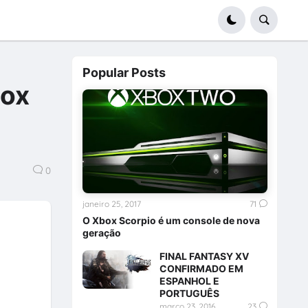
Popular Posts
box
0
janeiro 25, 2017
71
O Xbox Scorpio é um console de nova
geração
FINAL FANTASY XV
CONFIRMADO EM
ESPANHOL E
PORTUGUÊS
março 23, 2016
23