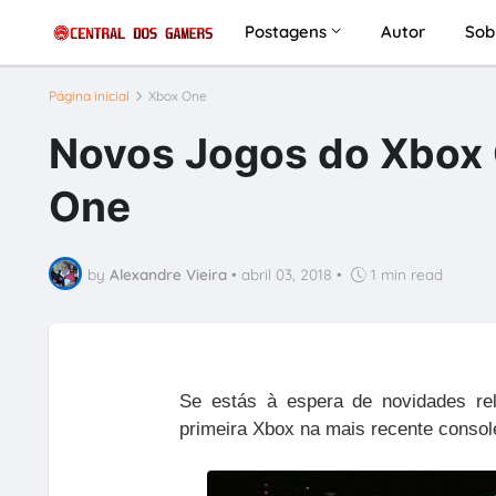
Postagens
Autor
Sob
Página inicial
Xbox One
Novos Jogos do Xbox 
One
by
Alexandre Vieira
•
abril 03, 2018
•
1 min read
Se estás à espera de novidades rel
primeira Xbox na mais recente console