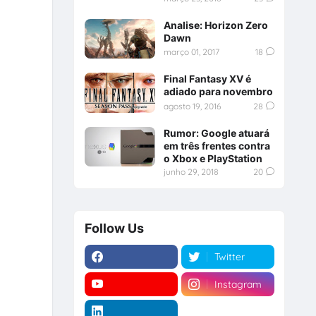
Analise: Horizon Zero
Dawn
março 01, 2017
18
Final Fantasy XV é
adiado para novembro
agosto 19, 2016
28
Rumor: Google atuará
em três frentes contra
o Xbox e PlayStation
junho 29, 2018
20
Follow Us
Twitter
Instagram