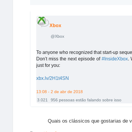
Xbox
@Xbox
✔
To anyone who recognized that start-up sequ
Don't miss the next episode of
#
InsideXbox
.
just for you:
h
t
xbx.lv/2H1t4SN
t
p
13:08 - 2 de abr de 2018
s
3.021
956 pessoas estão falando sobre isso
:
/
/
Quais os clássicos que gostarias de v