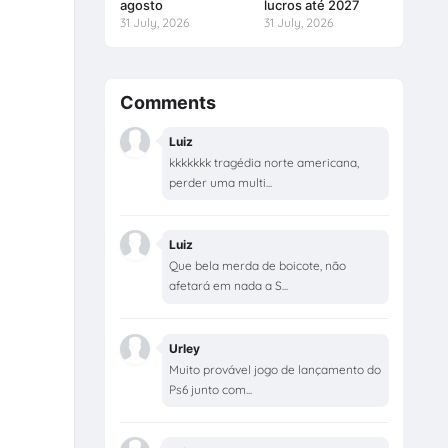
agosto
lucros até 2027
31 July, 2026
31 July, 2026
Comments
Luiz
kkkkkkk tragédia norte americana,
perder uma multi...
Luiz
Que bela merda de boicote, não
afetará em nada a S...
Urley
Muito provável jogo de lançamento do
Ps6 junto com...