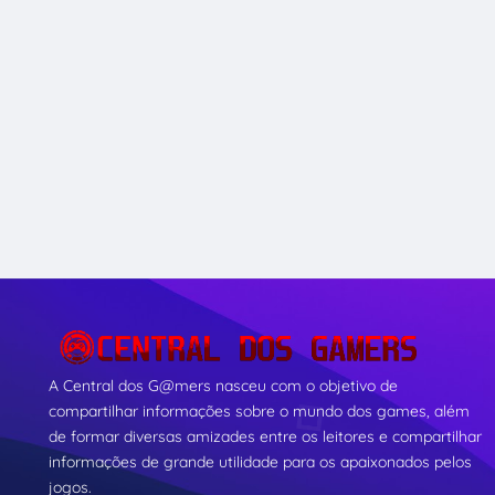
A Central dos G@mers nasceu com o objetivo de
compartilhar informações sobre o mundo dos games, além
de formar diversas amizades entre os leitores e compartilhar
informações de grande utilidade para os apaixonados pelos
jogos.