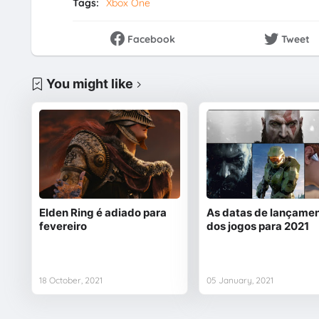
Tags:
Xbox One
Facebook
Tweet
You might like
Elden Ring é adiado para
As datas de lançame
fevereiro
dos jogos para 2021
18 October, 2021
05 January, 2021