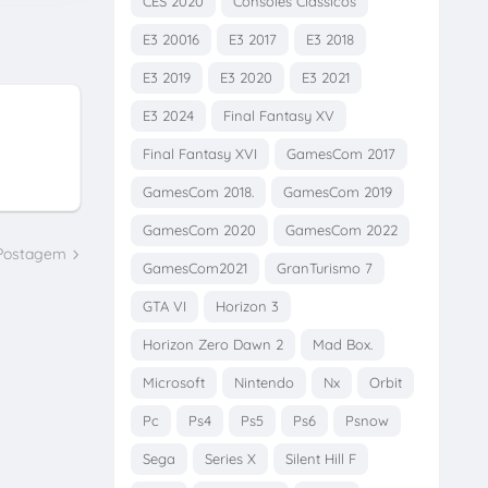
CES 2020
Consoles Clássicos
E3 20016
E3 2017
E3 2018
E3 2019
E3 2020
E3 2021
E3 2024
Final Fantasy XV
Final Fantasy XVI
GamesCom 2017
GamesCom 2018.
GamesCom 2019
GamesCom 2020
GamesCom 2022
 Postagem
GamesCom2021
GranTurismo 7
GTA VI
Horizon 3
Horizon Zero Dawn 2
Mad Box.
Microsoft
Nintendo
Nx
Orbit
Pc
Ps4
Ps5
Ps6
Psnow
Sega
Series X
Silent Hill F