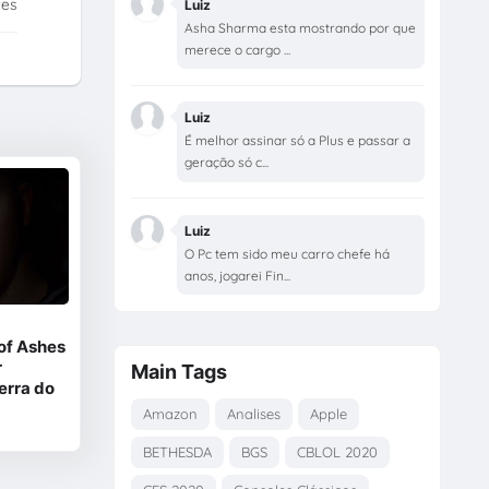
tes
Luiz
Asha Sharma esta mostrando por que
merece o cargo ...
Luiz
É melhor assinar só a Plus e passar a
geração só c...
Luiz
O Pc tem sido meu carro chefe há
anos, jogarei Fin...
of Ashes
r
Main Tags
erra do
Amazon
Analises
Apple
BETHESDA
BGS
CBLOL 2020