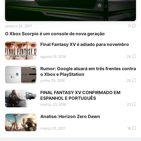
janeiro 25, 2017
71
O Xbox Scorpio é um console de nova geração
Final Fantasy XV é adiado para novembro
agosto 19, 2016
28
Rumor: Google atuará em três frentes contra
o Xbox e PlayStation
junho 29, 2018
20
FINAL FANTASY XV CONFIRMADO EM
ESPANHOL E PORTUGUÊS
março 23, 2016
23
Analise: Horizon Zero Dawn
março 01, 2017
18