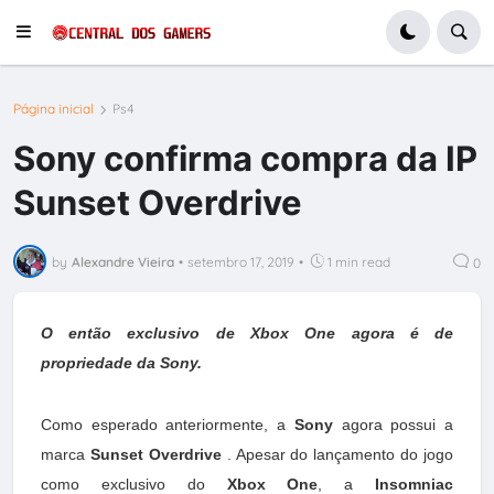
Página inicial
Ps4
Sony confirma compra da IP
Sunset Overdrive
by
Alexandre Vieira
•
setembro 17, 2019
•
1 min read
0
O então exclusivo de Xbox One agora é de
propriedade da Sony.
Como esperado anteriormente, a
Sony
agora possui a
marca
Sunset Overdrive
. Apesar do lançamento do jogo
como exclusivo do
Xbox One
, a
Insomniac