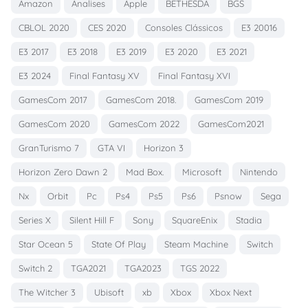
Amazon
Analises
Apple
BETHESDA
BGS
CBLOL 2020
CES 2020
Consoles Clássicos
E3 20016
E3 2017
E3 2018
E3 2019
E3 2020
E3 2021
E3 2024
Final Fantasy XV
Final Fantasy XVI
GamesCom 2017
GamesCom 2018.
GamesCom 2019
GamesCom 2020
GamesCom 2022
GamesCom2021
GranTurismo 7
GTA VI
Horizon 3
Horizon Zero Dawn 2
Mad Box.
Microsoft
Nintendo
Nx
Orbit
Pc
Ps4
Ps5
Ps6
Psnow
Sega
Series X
Silent Hill F
Sony
SquareEnix
Stadia
Star Ocean 5
State Of Play
Steam Machine
Switch
Switch 2
TGA2021
TGA2023
TGS 2022
The Witcher 3
Ubisoft
xb
Xbox
Xbox Next