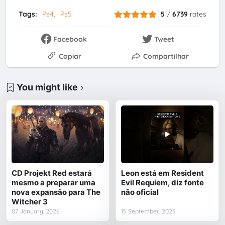
Tags:
Ps4
Ps5
5
/
6739
rates
Facebook
Tweet
Copiar
Compartilhar
You might like
CD Projekt Red estará
Leon está em Resident
mesmo a preparar uma
Evil Requiem, diz fonte
nova expansão para The
não oficial
Witcher 3
07 January, 2026
15 September, 2025