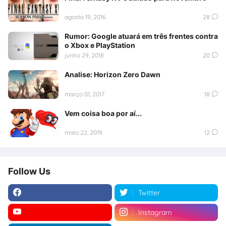
agosto 19, 2016
28
Rumor: Google atuará em três frentes contra
o Xbox e PlayStation
junho 29, 2018
20
Analise: Horizon Zero Dawn
março 01, 2017
18
Vem coisa boa por aí...
maio 22, 2019
12
Follow Us
Twitter
Instagram