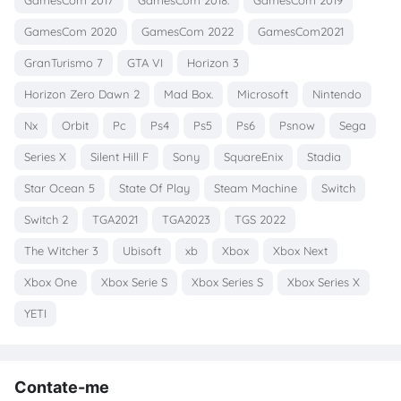
GamesCom 2020
GamesCom 2022
GamesCom2021
GranTurismo 7
GTA VI
Horizon 3
Horizon Zero Dawn 2
Mad Box.
Microsoft
Nintendo
Nx
Orbit
Pc
Ps4
Ps5
Ps6
Psnow
Sega
Series X
Silent Hill F
Sony
SquareEnix
Stadia
Star Ocean 5
State Of Play
Steam Machine
Switch
Switch 2
TGA2021
TGA2023
TGS 2022
The Witcher 3
Ubisoft
xb
Xbox
Xbox Next
Xbox One
Xbox Serie S
Xbox Series S
Xbox Series X
YETI
Contate-me