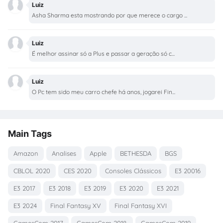
Luiz
Asha Sharma esta mostrando por que merece o cargo ...
Luiz
É melhor assinar só a Plus e passar a geração só c...
Luiz
O Pc tem sido meu carro chefe há anos, jogarei Fin...
Main Tags
Amazon
Analises
Apple
BETHESDA
BGS
CBLOL 2020
CES 2020
Consoles Clássicos
E3 20016
E3 2017
E3 2018
E3 2019
E3 2020
E3 2021
E3 2024
Final Fantasy XV
Final Fantasy XVI
GamesCom 2017
GamesCom 2018.
GamesCom 2019