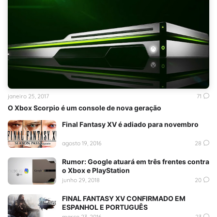
janeiro 25, 2017
71
O Xbox Scorpio é um console de nova geração
Final Fantasy XV é adiado para novembro
agosto 19, 2016
28
Rumor: Google atuará em três frentes contra
o Xbox e PlayStation
junho 29, 2018
20
FINAL FANTASY XV CONFIRMADO EM
ESPANHOL E PORTUGUÊS
março 23, 2016
23