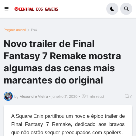
Página inicial
Ps4
Novo trailer de Final
Fantasy 7 Remake mostra
algumas das cenas mais
marcantes do original
by
Alexandre Vieira
•
janeiro 31, 2020
•
1 min read
0
A Square Enix partilhou um novo e épico trailer de
Final Fantasy 7 Remake, dedicado aos bravos
que não estão sequer preocupados com spoilers.