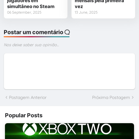
jogadores em
mensais pela primeira
simultâneo no Steam
vez
06 September, 2025
13 June, 2025
Postar um comentário
Nos deixe saber sua opinião...
Postagem Anterior
Próxima Postagem
Popular Posts