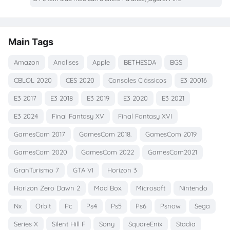
Main Tags
Amazon
Analises
Apple
BETHESDA
BGS
CBLOL 2020
CES 2020
Consoles Clássicos
E3 20016
E3 2017
E3 2018
E3 2019
E3 2020
E3 2021
E3 2024
Final Fantasy XV
Final Fantasy XVI
GamesCom 2017
GamesCom 2018.
GamesCom 2019
GamesCom 2020
GamesCom 2022
GamesCom2021
GranTurismo 7
GTA VI
Horizon 3
Horizon Zero Dawn 2
Mad Box.
Microsoft
Nintendo
Nx
Orbit
Pc
Ps4
Ps5
Ps6
Psnow
Sega
Series X
Silent Hill F
Sony
SquareEnix
Stadia