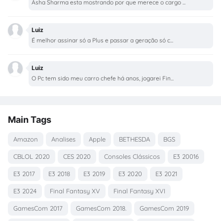
Asha Sharma esta mostrando por que merece o cargo ...
Luiz
É melhor assinar só a Plus e passar a geração só c...
Luiz
O Pc tem sido meu carro chefe há anos, jogarei Fin...
Main Tags
Amazon
Analises
Apple
BETHESDA
BGS
CBLOL 2020
CES 2020
Consoles Clássicos
E3 20016
E3 2017
E3 2018
E3 2019
E3 2020
E3 2021
E3 2024
Final Fantasy XV
Final Fantasy XVI
GamesCom 2017
GamesCom 2018.
GamesCom 2019