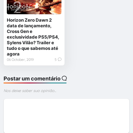
Horizon Zero Dawn 2
data de lançamento,
Cross Gen e
exclusividade PS5/PS4,
Sylens Vilão? Trailer e
tudo o que sabemos até
agora
06 October, 2019
5
Postar um comentário
Nos deixe saber sua opinião...