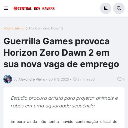
Página inicial
Horizon Zero Dawn 2
Guerrilla Games provoca
Horizon Zero Dawn 2 em
sua nova vaga de emprego
by
Alexandre Vieira
•
abril 16, 2020
•
2 min read
0
Estúdio procura artista para projetar animais e
robôs em uma aguardada sequência
Embora ainda não tenha havido confirmação oficial de