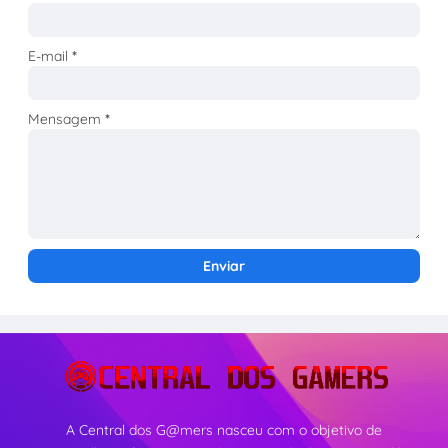
E-mail
*
Mensagem
*
A Central dos G@mers nasceu com o objetivo de