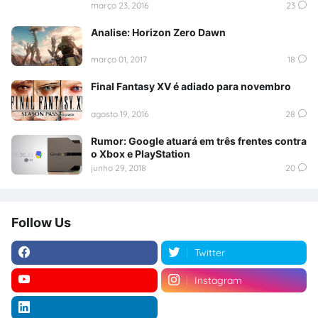
março 23, 2016
23
Analise: Horizon Zero Dawn
março 01, 2017
18
Final Fantasy XV é adiado para novembro
agosto 19, 2016
28
Rumor: Google atuará em três frentes contra
o Xbox e PlayStation
junho 29, 2018
20
Follow Us
Twitter
Instagram