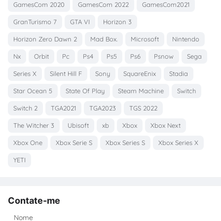
GamesCom 2020
GamesCom 2022
GamesCom2021
GranTurismo 7
GTA VI
Horizon 3
Horizon Zero Dawn 2
Mad Box.
Microsoft
Nintendo
Nx
Orbit
Pc
Ps4
Ps5
Ps6
Psnow
Sega
Series X
Silent Hill F
Sony
SquareEnix
Stadia
Star Ocean 5
State Of Play
Steam Machine
Switch
Switch 2
TGA2021
TGA2023
TGS 2022
The Witcher 3
Ubisoft
xb
Xbox
Xbox Next
Xbox One
Xbox Serie S
Xbox Series S
Xbox Series X
YETI
Contate-me
Nome