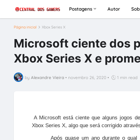
Postagens
Autor
Sob
Página inicial
Xbox Series X
Microsoft ciente dos
Xbox Series X e prom
by
Alexandre Vieira
•
novembro 26, 2020
•
1 min read
A Microsoft está ciente que alguns jogos 
Xbox Series X, algo que será corrigido atravé
Após quase um ano durante o qual 