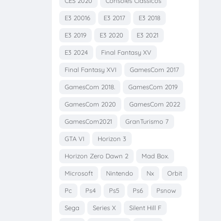
CES 2020
Consoles Clássicos
E3 20016
E3 2017
E3 2018
E3 2019
E3 2020
E3 2021
E3 2024
Final Fantasy XV
Final Fantasy XVI
GamesCom 2017
GamesCom 2018.
GamesCom 2019
GamesCom 2020
GamesCom 2022
GamesCom2021
GranTurismo 7
GTA VI
Horizon 3
Horizon Zero Dawn 2
Mad Box.
Microsoft
Nintendo
Nx
Orbit
Pc
Ps4
Ps5
Ps6
Psnow
Sega
Series X
Silent Hill F