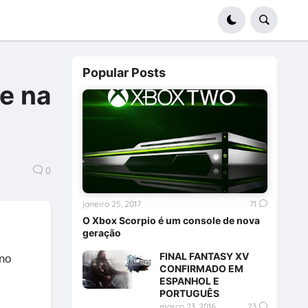
Popular Posts
e na
0
janeiro 25, 2017
71
O Xbox Scorpio é um console de nova
geração
FINAL FANTASY XV
no
CONFIRMADO EM
ESPANHOL E
PORTUGUÊS
março 23, 2016
23