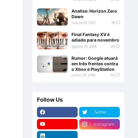
Analise: Horizon Zero
Dawn
março 01, 2017
18
Final Fantasy XV é
adiado para novembro
agosto 19, 2016
28
Rumor: Google atuará
em três frentes contra
o Xbox e PlayStation
junho 29, 2018
20
Follow Us
Twitter
Instagram