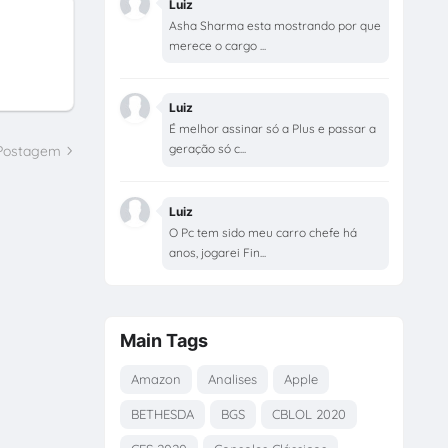
Luiz
Asha Sharma esta mostrando por que
merece o cargo ...
Luiz
É melhor assinar só a Plus e passar a
geração só c...
 Postagem
Luiz
O Pc tem sido meu carro chefe há
anos, jogarei Fin...
Main Tags
Amazon
Analises
Apple
BETHESDA
BGS
CBLOL 2020