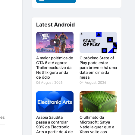
Latest Android
A maior polémica de
O próximo State of
GTA 6 até agora:
Play pode estar
Trailer exclusivo da
para breve e há uma
Netflix gera onda
data em cima da
de ódio
mesa
06 August, 2026
04 August, 2026
tes
Arábia Saudita
O ultimato da
passa a controlar
Microsoft: Satya
93% da Electronic
Nadella quer que a
Arts a partir de 4 de
Xbox volte aos