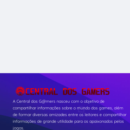
A Central dos G@mers nasceu com o objetivo de
compartilhar informações sobre o mundo dos games, além
de formar diversas amizades entre os leitores e compartilhar
informações de grande utilidade para os apaixonados pelos
jogos.