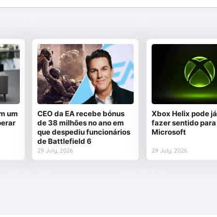
em um
CEO da EA recebe bónus
Xbox Helix pode já
perar
de 38 milhões no ano em
fazer sentido para
que despediu funcionários
Microsoft
de Battlefield 6
29 July, 2026
29 July, 2026