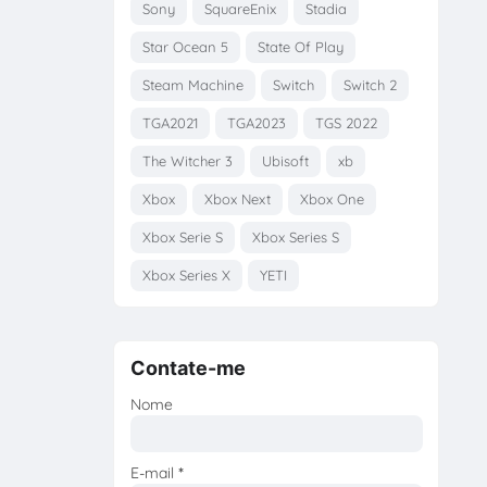
Sony
SquareEnix
Stadia
Star Ocean 5
State Of Play
Steam Machine
Switch
Switch 2
TGA2021
TGA2023
TGS 2022
The Witcher 3
Ubisoft
xb
Xbox
Xbox Next
Xbox One
Xbox Serie S
Xbox Series S
Xbox Series X
YETI
Contate-me
Nome
E-mail
*