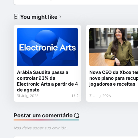
You might like
Arábia Saudita passa a
Nova CEO da Xbox t
controlar 93% da
novo plano para recu
Electronic Arts a partir de 4
jogadores e receitas
de agosto
31 July, 2026
1
31 July, 2026
Postar um comentário
Nos deixe saber sua opinião...