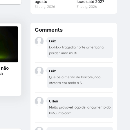
agosto
lucros até 2027
31 July, 2026
31 July, 2026
Comments
Luiz
kkkkkkk tragédia norte americana,
perder uma multi...
 não
Luiz
 a
Que bela merda de boicote, não
afetará em nada a S...
Urley
Muito provável jogo de lançamento do
Ps6 junto com...