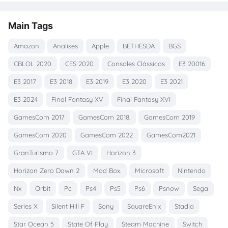
Main Tags
Amazon
Analises
Apple
BETHESDA
BGS
CBLOL 2020
CES 2020
Consoles Clássicos
E3 20016
E3 2017
E3 2018
E3 2019
E3 2020
E3 2021
E3 2024
Final Fantasy XV
Final Fantasy XVI
GamesCom 2017
GamesCom 2018.
GamesCom 2019
GamesCom 2020
GamesCom 2022
GamesCom2021
GranTurismo 7
GTA VI
Horizon 3
Horizon Zero Dawn 2
Mad Box.
Microsoft
Nintendo
Nx
Orbit
Pc
Ps4
Ps5
Ps6
Psnow
Sega
Series X
Silent Hill F
Sony
SquareEnix
Stadia
Star Ocean 5
State Of Play
Steam Machine
Switch