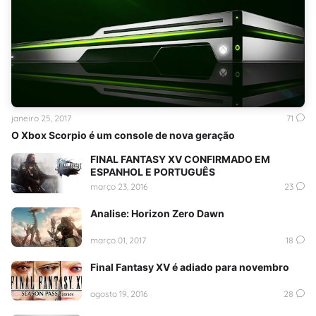
janeiro 25, 2017
71
O Xbox Scorpio é um console de nova geração
FINAL FANTASY XV CONFIRMADO EM
ESPANHOL E PORTUGUÊS
março 23, 2016
23
Analise: Horizon Zero Dawn
março 01, 2017
18
Final Fantasy XV é adiado para novembro
agosto 19, 2016
28