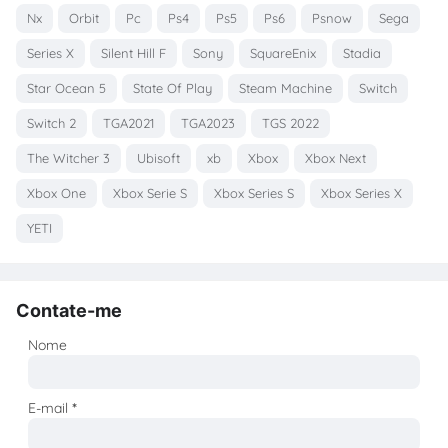
Nx
Orbit
Pc
Ps4
Ps5
Ps6
Psnow
Sega
Series X
Silent Hill F
Sony
SquareEnix
Stadia
Star Ocean 5
State Of Play
Steam Machine
Switch
Switch 2
TGA2021
TGA2023
TGS 2022
The Witcher 3
Ubisoft
xb
Xbox
Xbox Next
Xbox One
Xbox Serie S
Xbox Series S
Xbox Series X
YETI
Contate-me
Nome
E-mail
*