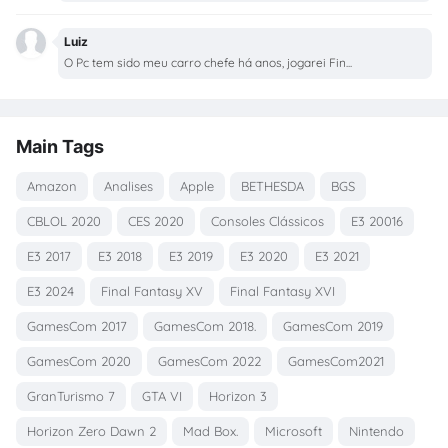
Luiz
O Pc tem sido meu carro chefe há anos, jogarei Fin...
Main Tags
Amazon
Analises
Apple
BETHESDA
BGS
CBLOL 2020
CES 2020
Consoles Clássicos
E3 20016
E3 2017
E3 2018
E3 2019
E3 2020
E3 2021
E3 2024
Final Fantasy XV
Final Fantasy XVI
GamesCom 2017
GamesCom 2018.
GamesCom 2019
GamesCom 2020
GamesCom 2022
GamesCom2021
GranTurismo 7
GTA VI
Horizon 3
Horizon Zero Dawn 2
Mad Box.
Microsoft
Nintendo