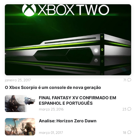
janeiro 25, 2017
71
O Xbox Scorpio é um console de nova geração
FINAL FANTASY XV CONFIRMADO EM
ESPANHOL E PORTUGUÊS
março 23, 2016
23
Analise: Horizon Zero Dawn
março 01, 2017
18