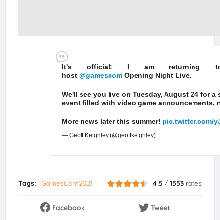
It's official: I am returning 
host
@gamescom
Opening Night Live.
We'll see you live on Tuesday, August 24 for 
event filled with video game announcements, 
More news later this summer!
pic.twitter.co
— Geoff Keighley (@geoffkeighley)
Tags:
GamesCom2021
4.5
/
1553
rates
Facebook
Tweet