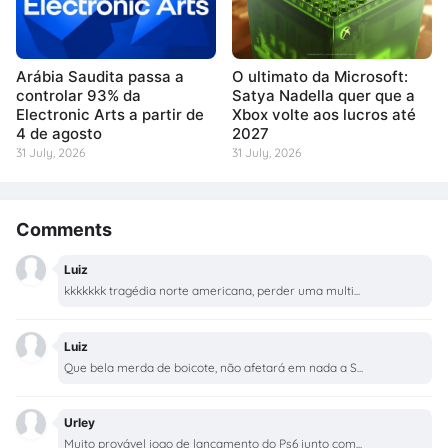
Arábia Saudita passa a
O ultimato da Microsoft:
controlar 93% da
Satya Nadella quer que a
Electronic Arts a partir de
Xbox volte aos lucros até
4 de agosto
2027
31 July, 2026
31 July, 2026
Comments
Luiz
kkkkkkk tragédia norte americana, perder uma multi...
Luiz
Que bela merda de boicote, não afetará em nada a S...
Urley
Muito provável jogo de lançamento do Ps6 junto com...