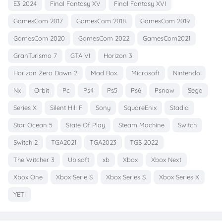
E3 2024
Final Fantasy XV
Final Fantasy XVI
GamesCom 2017
GamesCom 2018.
GamesCom 2019
GamesCom 2020
GamesCom 2022
GamesCom2021
GranTurismo 7
GTA VI
Horizon 3
Horizon Zero Dawn 2
Mad Box.
Microsoft
Nintendo
Nx
Orbit
Pc
Ps4
Ps5
Ps6
Psnow
Sega
Series X
Silent Hill F
Sony
SquareEnix
Stadia
Star Ocean 5
State Of Play
Steam Machine
Switch
Switch 2
TGA2021
TGA2023
TGS 2022
The Witcher 3
Ubisoft
xb
Xbox
Xbox Next
Xbox One
Xbox Serie S
Xbox Series S
Xbox Series X
YETI