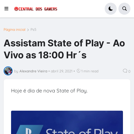
Página inicial
Ps5
Assistam State of Play - Ao
Vivo as 18:00 Hr´s
by
Alexandre Vieira
•
abril 29, 2021
•
1 min read
0
Hoje é dia de nova State of Play.