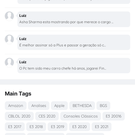
Luiz
Asha Sharma esta mostrando por que merece o cargo ...
Luiz
É melhor assinar só a Plus e passar a geração só c...
Luiz
O Pc tem sido meu carro chefe há anos, jogarei Fin...
Main Tags
Amazon
Analises
Apple
BETHESDA
BGS
CBLOL 2020
CES 2020
Consoles Clássicos
E3 20016
E3 2017
E3 2018
E3 2019
E3 2020
E3 2021