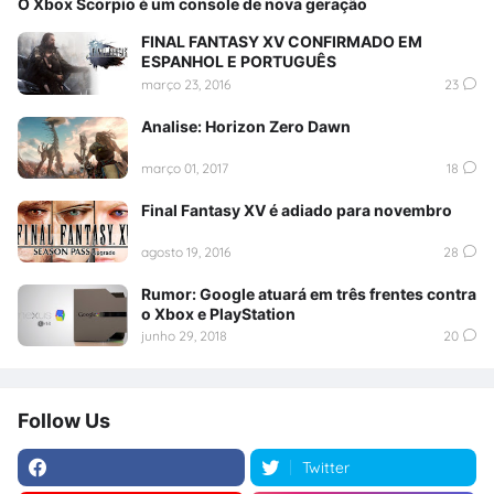
O Xbox Scorpio é um console de nova geração
FINAL FANTASY XV CONFIRMADO EM
ESPANHOL E PORTUGUÊS
março 23, 2016
23
Analise: Horizon Zero Dawn
março 01, 2017
18
Final Fantasy XV é adiado para novembro
agosto 19, 2016
28
Rumor: Google atuará em três frentes contra
o Xbox e PlayStation
junho 29, 2018
20
Follow Us
Twitter