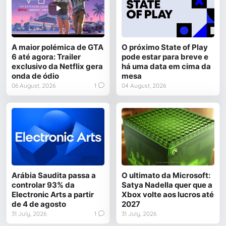
A maior polémica de GTA
O próximo State of Play
6 até agora: Trailer
pode estar para breve e
exclusivo da Netflix gera
há uma data em cima da
onda de ódio
mesa
06 August, 2026
1
04 August, 2026
Arábia Saudita passa a
O ultimato da Microsoft:
controlar 93% da
Satya Nadella quer que a
Electronic Arts a partir
Xbox volte aos lucros até
de 4 de agosto
2027
31 July, 2026
1
31 July, 2026