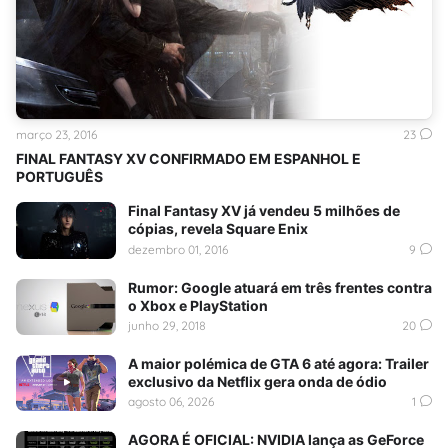
março 23, 2016
23
FINAL FANTASY XV CONFIRMADO EM ESPANHOL E
PORTUGUÊS
Final Fantasy XV já vendeu 5 milhões de
cópias, revela Square Enix
dezembro 01, 2016
9
Rumor: Google atuará em três frentes contra
o Xbox e PlayStation
junho 29, 2018
20
A maior polémica de GTA 6 até agora: Trailer
exclusivo da Netflix gera onda de ódio
agosto 06, 2026
1
AGORA É OFICIAL: NVIDIA lança as GeForce