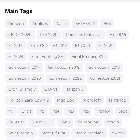
Main Tags
Amazon
Analises
Apple
BETHESDA
BGS
CBLOL 2020
CES 2020
Consoles Clássicos
E3 20016
E3 2017
E3 2018
E3 2019
E3 2020
E3 2021
E3 2024
Final Fantasy XV
Final Fantasy XVI
GamesCom 2017
GamesCom 2018.
GamesCom 2019
GamesCom 2020
GamesCom 2022
GamesCom2021
GranTurismo 7
GTA VI
Horizon 3
Horizon Zero Dawn 2
Mad Box.
Microsoft
Nintendo
Nx
Orbit
Pc
Ps4
Ps5
Ps6
Psnow
Sega
Series X
Silent Hill F
Sony
SquareEnix
Stadia
Star Ocean 5
State Of Play
Steam Machine
Switch