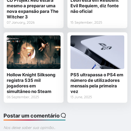
CD Projekt Red estará
Leon está em Resident
mesmo a preparar uma
Evil Requiem, diz fonte
nova expansão para The
não oficial
Witcher 3
07 January, 2026
15 September, 2025
Hollow Knight Silksong
PS5 ultrapassa o PS4 em
registra 535 mil
número de utilizadores
jogadores em
mensais pela primeira
simultâneo no Steam
vez
06 September, 2025
13 June, 2025
Postar um comentário
Nos deixe saber sua opinião...