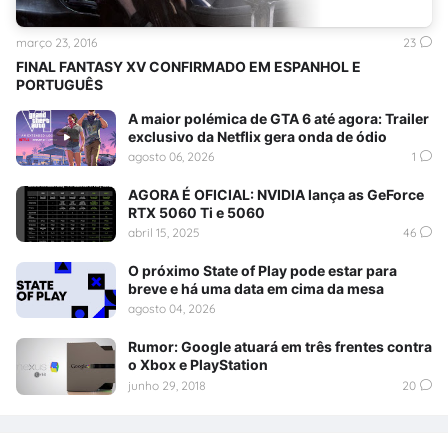
março 23, 2016
23
FINAL FANTASY XV CONFIRMADO EM ESPANHOL E
PORTUGUÊS
A maior polémica de GTA 6 até agora: Trailer
exclusivo da Netflix gera onda de ódio
agosto 06, 2026
1
AGORA É OFICIAL: NVIDIA lança as GeForce
RTX 5060 Ti e 5060
abril 15, 2025
46
O próximo State of Play pode estar para
breve e há uma data em cima da mesa
agosto 04, 2026
Rumor: Google atuará em três frentes contra
o Xbox e PlayStation
junho 29, 2018
20