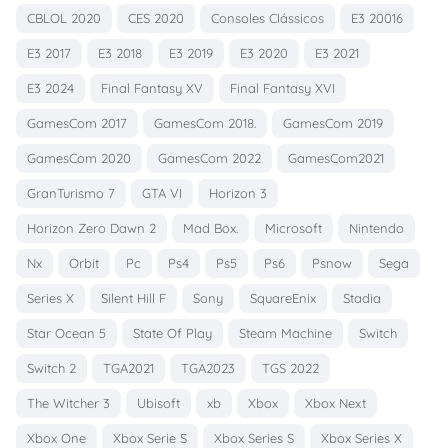
CBLOL 2020
CES 2020
Consoles Clássicos
E3 20016
E3 2017
E3 2018
E3 2019
E3 2020
E3 2021
E3 2024
Final Fantasy XV
Final Fantasy XVI
GamesCom 2017
GamesCom 2018.
GamesCom 2019
GamesCom 2020
GamesCom 2022
GamesCom2021
GranTurismo 7
GTA VI
Horizon 3
Horizon Zero Dawn 2
Mad Box.
Microsoft
Nintendo
Nx
Orbit
Pc
Ps4
Ps5
Ps6
Psnow
Sega
Series X
Silent Hill F
Sony
SquareEnix
Stadia
Star Ocean 5
State Of Play
Steam Machine
Switch
Switch 2
TGA2021
TGA2023
TGS 2022
The Witcher 3
Ubisoft
xb
Xbox
Xbox Next
Xbox One
Xbox Serie S
Xbox Series S
Xbox Series X