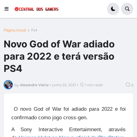
Página inicial
Ps4
Novo God of War adiado
para 2022 e terá versão
PS4
by
Alexandre Vieira
•
junho 02, 2021
•
1 min read
0
O novo God of War foi adiado para 2022 e foi
confirmado como jogo cross-gen.
A Sony Interactive Entertaimnent, através