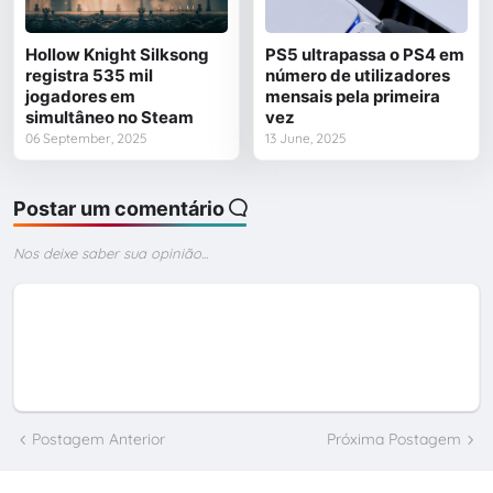
Hollow Knight Silksong
PS5 ultrapassa o PS4 em
registra 535 mil
número de utilizadores
jogadores em
mensais pela primeira
simultâneo no Steam
vez
06 September, 2025
13 June, 2025
Postar um comentário
Nos deixe saber sua opinião...
Postagem Anterior
Próxima Postagem