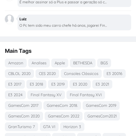
É melhor assinar só a Plus e passar a geração só c...
Luiz
O Pc tem sido meu carro chefe há anos, jogarei Fin...
Main Tags
Amazon
Analises
Apple
BETHESDA
BGS
CBLOL 2020
CES 2020
Consoles Clássicos
E3 20016
E3 2017
E3 2018
E3 2019
E3 2020
E3 2021
E3 2024
Final Fantasy XV
Final Fantasy XVI
GamesCom 2017
GamesCom 2018.
GamesCom 2019
GamesCom 2020
GamesCom 2022
GamesCom2021
GranTurismo 7
GTA VI
Horizon 3