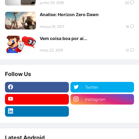
junho 29, 2018
20
Analise: Horizon Zero Dawn
março 01, 2017
18
Vem coisa boa por aí...
maio 22, 2019
12
Follow Us
Twitter
Instagram
Latest Android