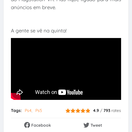
anúncios em breve.
A gente se vê na quinta!
Tags:
Ps4
Ps5
4.9
/
793
rates
Facebook
Tweet