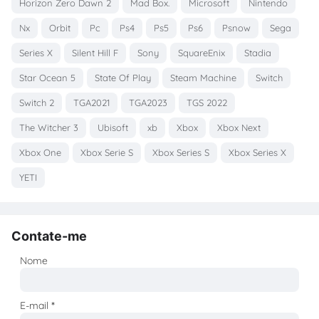
Horizon Zero Dawn 2
Mad Box.
Microsoft
Nintendo
Nx
Orbit
Pc
Ps4
Ps5
Ps6
Psnow
Sega
Series X
Silent Hill F
Sony
SquareEnix
Stadia
Star Ocean 5
State Of Play
Steam Machine
Switch
Switch 2
TGA2021
TGA2023
TGS 2022
The Witcher 3
Ubisoft
xb
Xbox
Xbox Next
Xbox One
Xbox Serie S
Xbox Series S
Xbox Series X
YETI
Contate-me
Nome
E-mail
*