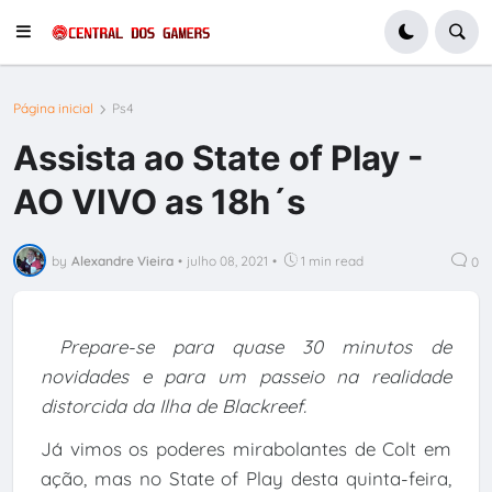
Página inicial
Ps4
Assista ao State of Play -
AO VIVO as 18h´s
by
Alexandre Vieira
•
julho 08, 2021
•
1 min read
0
Prepare-se para quase 30 minutos de
novidades e para um passeio na realidade
distorcida da Ilha de Blackreef.
Já vimos os poderes mirabolantes de Colt em
ação, mas no State of Play desta quinta-feira,