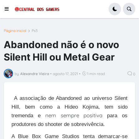
Página inicial
Ps5
Abandoned não é o novo
Silent Hill ou Metal Gear
by
Alexandre Vieira
•
agosto 17, 2021
•
1 min read
0
A associação de Abandoned ao universo Silent
Hill, bem como a Hideo Kojima, tem sido
nem sempre positiva
tremenda e
para os
produtores do shooter de sobrevivência.
A Blue Box Game Studios tenta demarcar-se