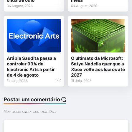
onda de ódio
mesa
06 August, 2026
04 August, 2026
Arábia Saudita passa a
O ultimato da Microsoft:
controlar 93% da
Satya Nadella quer que a
Electronic Arts a partir
Xbox volte aos lucros até
de 4 de agosto
2027
31 July, 2026
1
31 July, 2026
Postar um comentário
Nos deixe saber sua opinião...