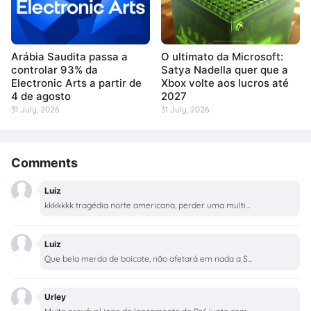
Arábia Saudita passa a
O ultimato da Microsoft:
controlar 93% da
Satya Nadella quer que a
Electronic Arts a partir de
Xbox volte aos lucros até
4 de agosto
2027
31 July, 2026
31 July, 2026
Comments
Luiz
kkkkkkk tragédia norte americana, perder uma multi...
Luiz
Que bela merda de boicote, não afetará em nada a S...
Urley