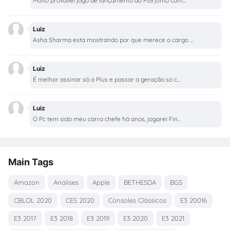
Muito provável jogo de lançamento do Ps6 junto com...
Luiz
Asha Sharma esta mostrando por que merece o cargo ...
Luiz
É melhor assinar só a Plus e passar a geração só c...
Luiz
O Pc tem sido meu carro chefe há anos, jogarei Fin...
Main Tags
Amazon
Analises
Apple
BETHESDA
BGS
CBLOL 2020
CES 2020
Consoles Clássicos
E3 20016
E3 2017
E3 2018
E3 2019
E3 2020
E3 2021