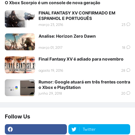
O Xbox Scorpio é um console de nova geração
FINAL FANTASY XV CONFIRMADO EM
ESPANHOL E PORTUGUÊS
março 23, 2016
23
Analise: Horizon Zero Dawn
março 01, 2017
18
Final Fantasy XV é adiado para novembro
agosto 19, 2016
28
Rumor: Google atuará em três frentes contra
o Xbox e PlayStation
junho 29, 2018
20
Follow Us
Twitter