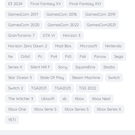
E3 2024
Final Fantasy XV
Final Fantasy XVI
GamesCom 2017
GamesCom 2018.
GamesCom 2019
GamesCom 2020
GamesCom 2022
GamesCom2021
GranTurismo 7
GTA VI
Horizon 3
Horizon Zero Dawn 2
Mad Box.
Microsoft
Nintendo
Nx
Orbit
Pc
Ps4
Ps5
Ps6
Psnow
Sega
Series X
Silent Hill F
Sony
SquareEnix
Stadia
Star Ocean 5
State Of Play
Steam Machine
Switch
Switch 2
TGA2021
TGA2023
TGS 2022
The Witcher 3
Ubisoft
xb
Xbox
Xbox Next
Xbox One
Xbox Serie S
Xbox Series S
Xbox Series X
YETI