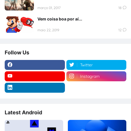
março 01, 2017
18
Vem coisa boa por aí...
maio 22, 2019
12
Follow Us
Twitter
Instagram
Latest Android