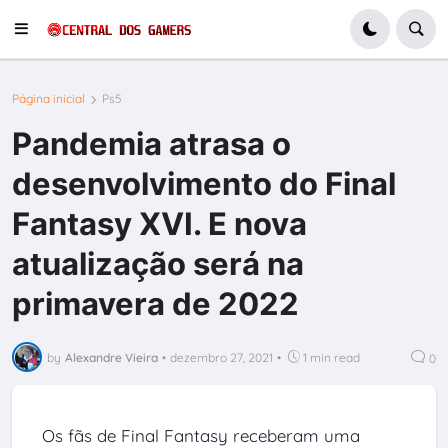
Página inicial
Ps5
Pandemia atrasa o
desenvolvimento do Final
Fantasy XVI. E nova
atualização será na
primavera de 2022
by
Alexandre Vieira
•
dezembro 27, 2021
•
1 min read
0
Os fãs de Final Fantasy receberam uma