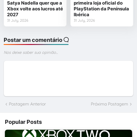
Satya Nadella quer que a
primeira loja oficial do
Xbox volte aos lucros até
PlayStation da Península
2027
Ibérica
31 July, 2026
31 July, 2026
Postar um comentário
Nos deixe saber sua opinião...
Postagem Anterior
Próxima Postagem
Popular Posts