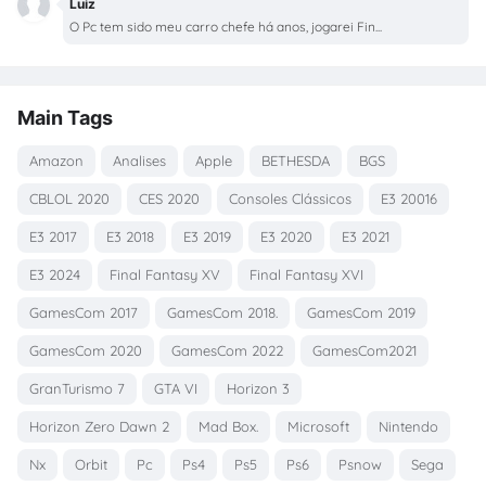
Luiz
O Pc tem sido meu carro chefe há anos, jogarei Fin...
Main Tags
Amazon
Analises
Apple
BETHESDA
BGS
CBLOL 2020
CES 2020
Consoles Clássicos
E3 20016
E3 2017
E3 2018
E3 2019
E3 2020
E3 2021
E3 2024
Final Fantasy XV
Final Fantasy XVI
GamesCom 2017
GamesCom 2018.
GamesCom 2019
GamesCom 2020
GamesCom 2022
GamesCom2021
GranTurismo 7
GTA VI
Horizon 3
Horizon Zero Dawn 2
Mad Box.
Microsoft
Nintendo
Nx
Orbit
Pc
Ps4
Ps5
Ps6
Psnow
Sega