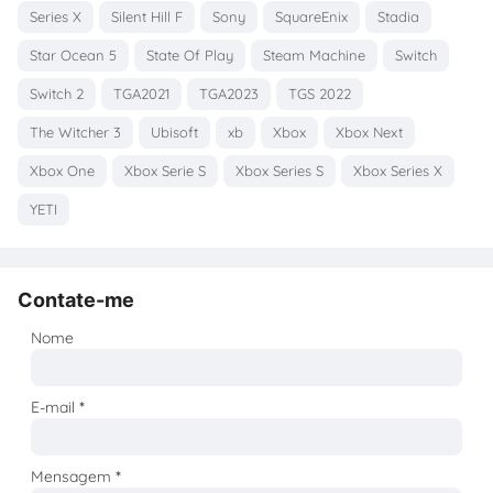
Series X
Silent Hill F
Sony
SquareEnix
Stadia
Star Ocean 5
State Of Play
Steam Machine
Switch
Switch 2
TGA2021
TGA2023
TGS 2022
The Witcher 3
Ubisoft
xb
Xbox
Xbox Next
Xbox One
Xbox Serie S
Xbox Series S
Xbox Series X
YETI
Contate-me
Nome
E-mail
*
Mensagem
*