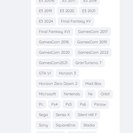
E3 20016
E3 2017
E3 2018
E3 2019
E3 2020
E3 2021
E3 2024
Final Fantasy XV
Final Fantasy XVI
GamesCom 2017
GamesCom 2018.
GamesCom 2019
GamesCom 2020
GamesCom 2022
GamesCom2021
GranTurismo 7
GTA VI
Horizon 3
Horizon Zero Dawn 2
Mad Box.
Microsoft
Nintendo
Nx
Orbit
Pc
Ps4
Ps5
Ps6
Psnow
Sega
Series X
Silent Hill F
Sony
SquareEnix
Stadia