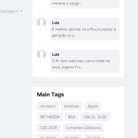
merece o cargo ...
 Postagem
Luiz
É melhor assinar só a Plus e passar a
geração só c...
Luiz
O Pc tem sido meu carro chefe há
anos, jogarei Fin...
Main Tags
Amazon
Analises
Apple
BETHESDA
BGS
CBLOL 2020
CES 2020
Consoles Clássicos