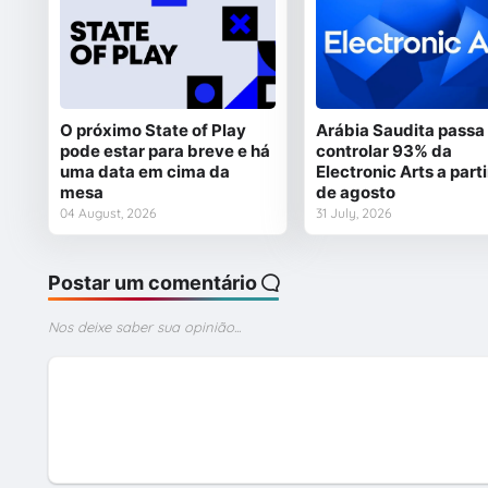
O próximo State of Play
Arábia Saudita passa
pode estar para breve e há
controlar 93% da
uma data em cima da
Electronic Arts a parti
mesa
de agosto
04 August, 2026
31 July, 2026
Postar um comentário
Nos deixe saber sua opinião...