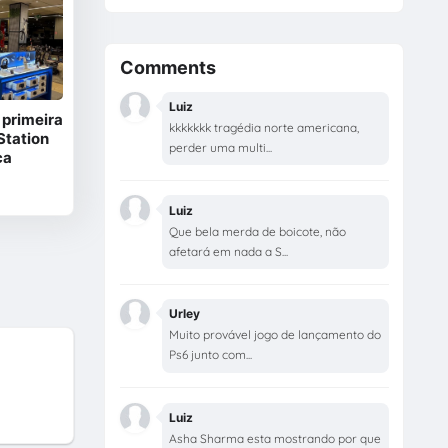
Comments
Luiz
 primeira
kkkkkkk tragédia norte americana,
yStation
perder uma multi...
ca
Luiz
Que bela merda de boicote, não
afetará em nada a S...
Urley
Muito provável jogo de lançamento do
Ps6 junto com...
Luiz
Asha Sharma esta mostrando por que