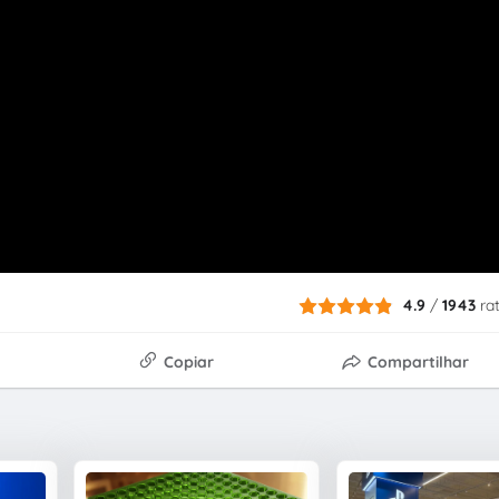
4.9
/
1943
ra
Copiar
Compartilhar