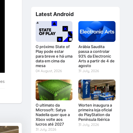
Latest Android
O próximo State of
Arábia Saudita
Play pode estar
passa a controlar
para breve e há uma
93% da Electronic
data em cima da
Arts a partir de 4 de
mesa
agosto
04 August, 2026
31 July, 2026
tes
O ultimato da
Worten inaugura a
Microsoft: Satya
primeira loja oficial
Nadella quer que a
do PlayStation da
Xbox volte aos
Península Ibérica
lucros até 2027
31 July, 2026
31 July, 2026