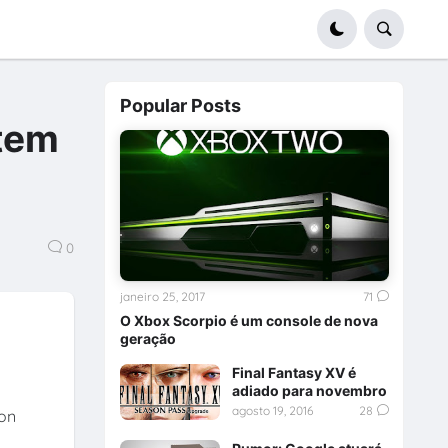
Popular Posts
 tem
0
janeiro 25, 2017
71
O Xbox Scorpio é um console de nova
geração
Final Fantasy XV é
adiado para novembro
agosto 19, 2016
28
ion