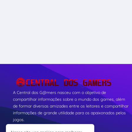
A Central dos G@mers nasceu com o objetivo de
compartilhar informações sobre o mundo dos games, além
de formar diversas amizades entre os leitores e compartilhar
informações de grande utilidade para os apaixonados pelos
jogos.