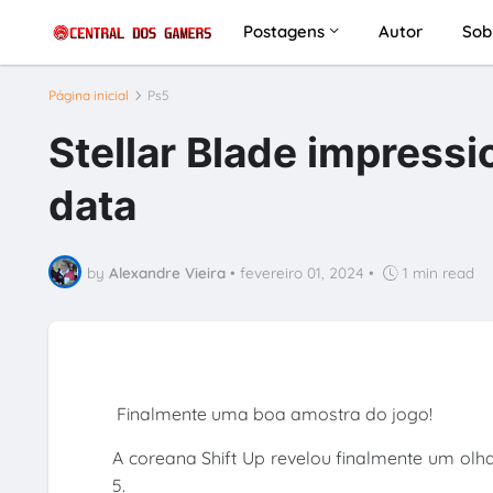
Postagens
Autor
Sob
Página inicial
Ps5
Stellar Blade impress
data
by
Alexandre Vieira
•
fevereiro 01, 2024
•
1 min read
Finalmente uma boa amostra do jogo!
A coreana Shift Up revelou finalmente um olh
5.