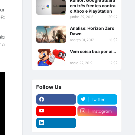
Rumor: Google atuará
em três frentes contra
ar
o Xbox e PlayStation
eR:
junho 29, 2018
20
Analise: Horizon Zero
Dawn
nia
março 01, 2017
18
r a
Vem coisa boa por aí...
maio 22, 2019
12
Follow Us
Twitter
Instagram