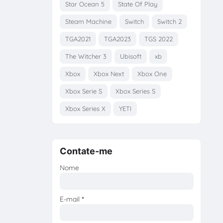
Star Ocean 5
State Of Play
Steam Machine
Switch
Switch 2
TGA2021
TGA2023
TGS 2022
The Witcher 3
Ubisoft
xb
Xbox
Xbox Next
Xbox One
Xbox Serie S
Xbox Series S
Xbox Series X
YETI
Contate-me
Nome
E-mail
*