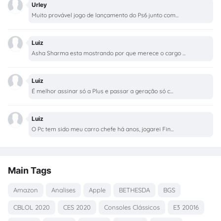
Urley
Muito provável jogo de lançamento do Ps6 junto com...
Luiz
Asha Sharma esta mostrando por que merece o cargo ...
Luiz
É melhor assinar só a Plus e passar a geração só c...
Luiz
O Pc tem sido meu carro chefe há anos, jogarei Fin...
Main Tags
Amazon
Analises
Apple
BETHESDA
BGS
CBLOL 2020
CES 2020
Consoles Clássicos
E3 20016