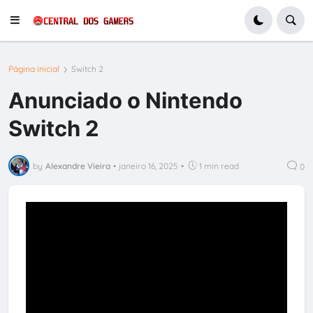
Página inicial
Switch 2
Anunciado o Nintendo
Switch 2
by
Alexandre Vieira
•
janeiro 16, 2025
•
1 min read
0