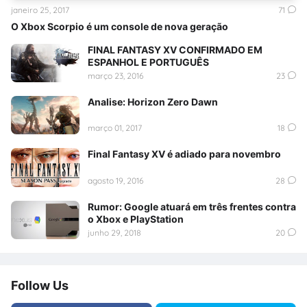
janeiro 25, 2017
71
O Xbox Scorpio é um console de nova geração
FINAL FANTASY XV CONFIRMADO EM
ESPANHOL E PORTUGUÊS
março 23, 2016
23
Analise: Horizon Zero Dawn
março 01, 2017
18
Final Fantasy XV é adiado para novembro
agosto 19, 2016
28
Rumor: Google atuará em três frentes contra
o Xbox e PlayStation
junho 29, 2018
20
Follow Us