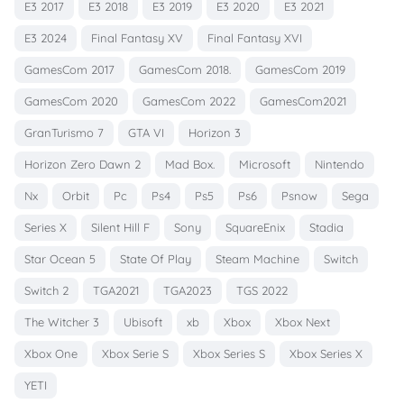
E3 2017
E3 2018
E3 2019
E3 2020
E3 2021
E3 2024
Final Fantasy XV
Final Fantasy XVI
GamesCom 2017
GamesCom 2018.
GamesCom 2019
GamesCom 2020
GamesCom 2022
GamesCom2021
GranTurismo 7
GTA VI
Horizon 3
Horizon Zero Dawn 2
Mad Box.
Microsoft
Nintendo
Nx
Orbit
Pc
Ps4
Ps5
Ps6
Psnow
Sega
Series X
Silent Hill F
Sony
SquareEnix
Stadia
Star Ocean 5
State Of Play
Steam Machine
Switch
Switch 2
TGA2021
TGA2023
TGS 2022
The Witcher 3
Ubisoft
xb
Xbox
Xbox Next
Xbox One
Xbox Serie S
Xbox Series S
Xbox Series X
YETI