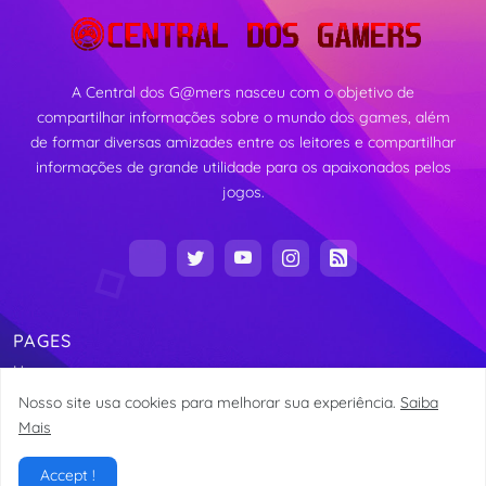
A Central dos G@mers nasceu com o objetivo de
compartilhar informações sobre o mundo dos games, além
de formar diversas amizades entre os leitores e compartilhar
informações de grande utilidade para os apaixonados pelos
jogos.
PAGES
Home
Nosso site usa cookies para melhorar sua experiência.
Saiba
Mais
Copyright Central dos G@mers 2016 -
Alexandre Vieira
Accept !
Home
About
Contact
Site Map