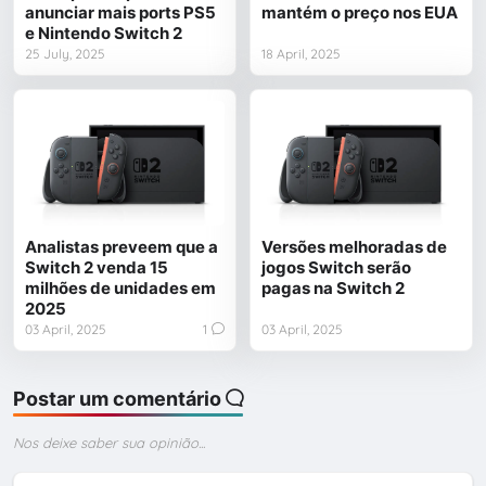
anunciar mais ports PS5
mantém o preço nos EUA
e Nintendo Switch 2
25 July, 2025
18 April, 2025
Analistas preveem que a
Versões melhoradas de
Switch 2 venda 15
jogos Switch serão
milhões de unidades em
pagas na Switch 2
2025
03 April, 2025
1
03 April, 2025
Postar um comentário
Nos deixe saber sua opinião...