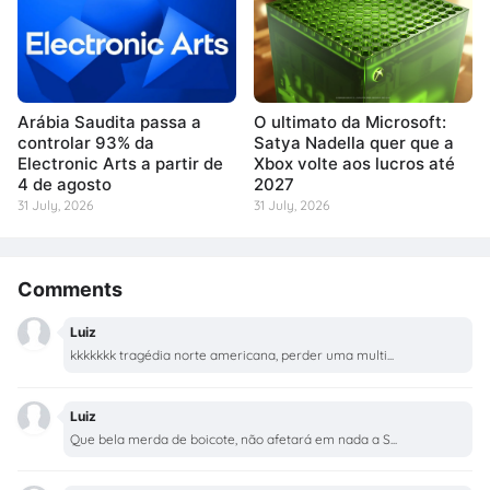
Arábia Saudita passa a
O ultimato da Microsoft:
controlar 93% da
Satya Nadella quer que a
Electronic Arts a partir de
Xbox volte aos lucros até
4 de agosto
2027
31 July, 2026
31 July, 2026
Comments
Luiz
kkkkkkk tragédia norte americana, perder uma multi...
Luiz
Que bela merda de boicote, não afetará em nada a S...