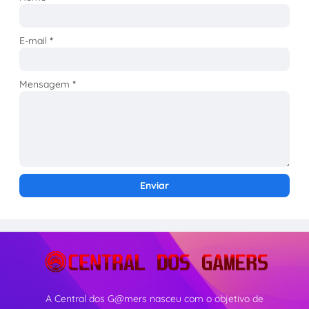
E-mail
*
Mensagem
*
A Central dos G@mers nasceu com o objetivo de