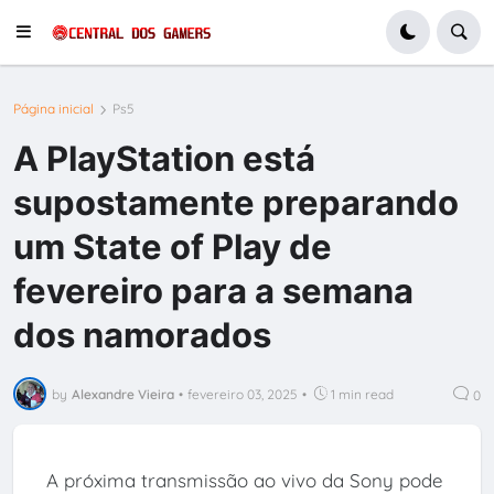
Página inicial
Ps5
A PlayStation está
supostamente preparando
um State of Play de
fevereiro para a semana
dos namorados
by
Alexandre Vieira
•
fevereiro 03, 2025
•
1 min read
0
A próxima transmissão ao vivo da Sony pode