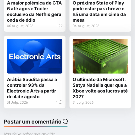
A maior polémica de GTA
O próximo State of Play
6 até agora: Trailer
pode estar para breve e
exclusivo da Netflix gera
há uma data em cima da
onda de ódio
mesa
06 August, 2026
1
04 August, 2026
Arábia Saudita passa a
O ultimato da Microsoft:
controlar 93% da
Satya Nadella quer que a
Electronic Arts a partir
Xbox volte aos lucros até
de 4 de agosto
2027
31 July, 2026
1
31 July, 2026
Postar um comentário
Nos deixe saber sua opinião...