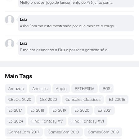
Muito provável jogo de lançamento do Ps6 junto com...
Luiz
Asha Sharma esta mostrando por que merece o cargo ...
Luiz
É melhor assinar só a Plus e passar a geração só c...
Main Tags
Amazon
Analises
Apple
BETHESDA
BGS
CBLOL 2020
CES 2020
Consoles Clássicos
E3 20016
E3 2017
E3 2018
E3 2019
E3 2020
E3 2021
E3 2024
Final Fantasy XV
Final Fantasy XVI
GamesCom 2017
GamesCom 2018.
GamesCom 2019