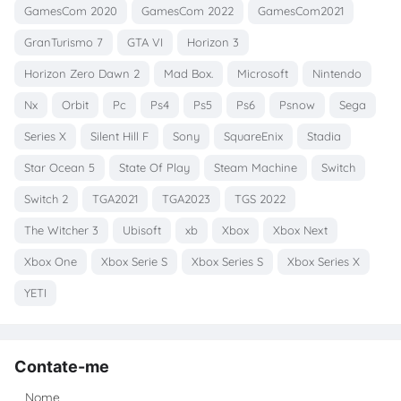
GamesCom 2020
GamesCom 2022
GamesCom2021
GranTurismo 7
GTA VI
Horizon 3
Horizon Zero Dawn 2
Mad Box.
Microsoft
Nintendo
Nx
Orbit
Pc
Ps4
Ps5
Ps6
Psnow
Sega
Series X
Silent Hill F
Sony
SquareEnix
Stadia
Star Ocean 5
State Of Play
Steam Machine
Switch
Switch 2
TGA2021
TGA2023
TGS 2022
The Witcher 3
Ubisoft
xb
Xbox
Xbox Next
Xbox One
Xbox Serie S
Xbox Series S
Xbox Series X
YETI
Contate-me
Nome