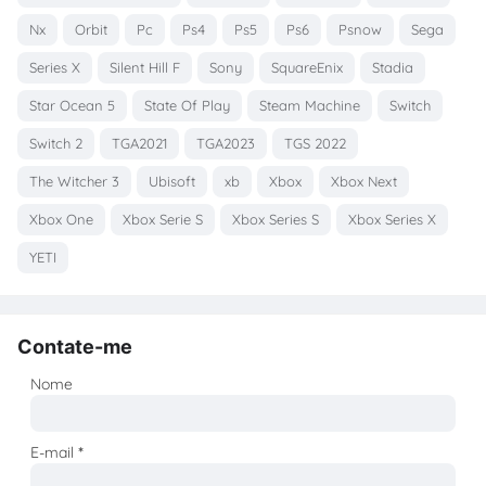
Nx
Orbit
Pc
Ps4
Ps5
Ps6
Psnow
Sega
Series X
Silent Hill F
Sony
SquareEnix
Stadia
Star Ocean 5
State Of Play
Steam Machine
Switch
Switch 2
TGA2021
TGA2023
TGS 2022
The Witcher 3
Ubisoft
xb
Xbox
Xbox Next
Xbox One
Xbox Serie S
Xbox Series S
Xbox Series X
YETI
Contate-me
Nome
E-mail
*