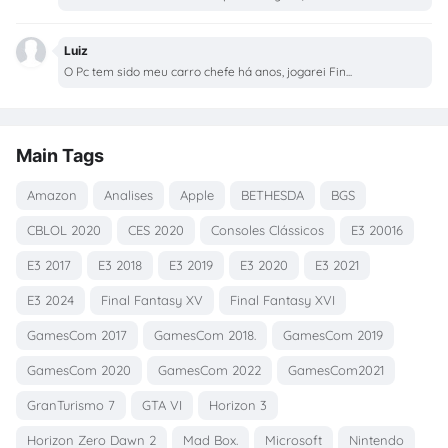
Luiz
O Pc tem sido meu carro chefe há anos, jogarei Fin...
Main Tags
Amazon
Analises
Apple
BETHESDA
BGS
CBLOL 2020
CES 2020
Consoles Clássicos
E3 20016
E3 2017
E3 2018
E3 2019
E3 2020
E3 2021
E3 2024
Final Fantasy XV
Final Fantasy XVI
GamesCom 2017
GamesCom 2018.
GamesCom 2019
GamesCom 2020
GamesCom 2022
GamesCom2021
GranTurismo 7
GTA VI
Horizon 3
Horizon Zero Dawn 2
Mad Box.
Microsoft
Nintendo