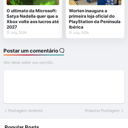
O ultimato da Microsoft:
Worten inaugura a
Satya Nadella quer que a
primeira loja oficial do
Xbox volte aos lucros até
PlayStation da Península
2027
Ibérica
31 July, 2026
31 July, 2026
Postar um comentário
Nos deixe saber sua opinião...
Postagem Anterior
Próxima Postagem
Popular Posts