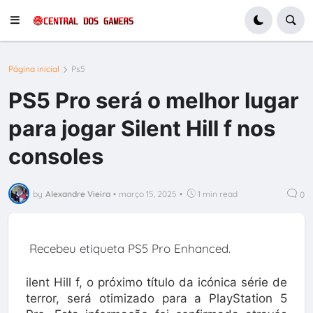
Página inicial
Ps5
PS5 Pro será o melhor lugar
para jogar Silent Hill f nos
consoles
by
Alexandre Vieira
•
março 15, 2025
•
1 min read
0
Recebeu etiqueta PS5 Pro Enhanced.
ilent Hill f, o próximo título da icónica série de
terror, será otimizado para a PlayStation 5