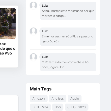
Luiz
Asha Sharma esta mostrando por que
merece o cargo ...
Luiz
É melhor assinar só a Plus e passar a
geração só c...
box
 do que o
 ao PS5
Luiz
O Pc tem sido meu carro chefe há
anos, jogarei Fin...
Main Tags
Amazon
Analises
Apple
BETHESDA
BGS
CBLOL 2020