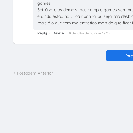
games.
Sei lá vc e os demais mas compro games sem press
e ainda estou na 2ª campanha, ou seja não desbloqu
reais é o que tem me entretido mais do que ficar
Reply
Delete
9 de julho de 2025 às 19:25
Pos
Postagem Anterior