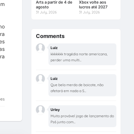
Arts a partir de 4 de
Xbox volte aos
em
agosto
lucros até 2027
31 July, 2026
31 July, 2026
no
ra
Comments
es
Luiz
as
kkkkkkk tragédia norte americana,
ra
perder uma multi...
Luiz
Que bela merda de boicote, não
afetará em nada a S...
tes
Urley
Muito provável jogo de lançamento do
Ps6 junto com...