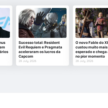
nus
Sucesso total: Resident
O novo Fable do X
 em
Evil Requiem e Pragmata
custou muito mais
ários
aceleraram os lucros da
esperado e chega
Capcom
no pior momento
28 July, 2026
28 July, 2026