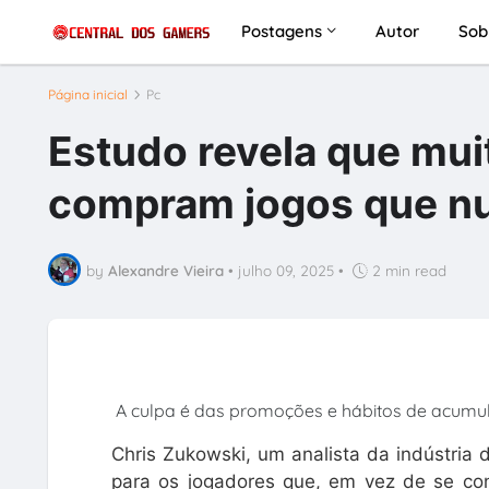
Postagens
Autor
Sob
Página inicial
Pc
Estudo revela que mui
compram jogos que nu
by
Alexandre Vieira
•
julho 09, 2025
•
2 min read
A culpa é das promoções e hábitos de acumu
Chris Zukowski, um analista da indústria
para os jogadores que, em vez de se co