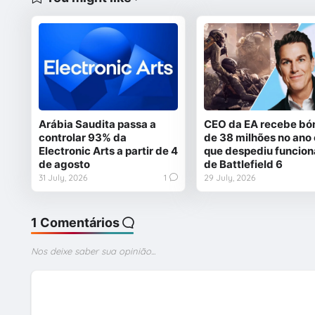
Arábia Saudita passa a
CEO da EA recebe bó
controlar 93% da
de 38 milhões no ano
Electronic Arts a partir de 4
que despediu funcion
de agosto
de Battlefield 6
31 July, 2026
1
29 July, 2026
1 Comentários
Nos deixe saber sua opinião...