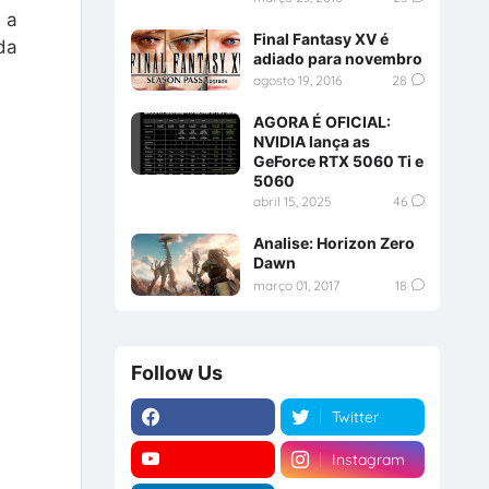
 a
Final Fantasy XV é
da
adiado para novembro
agosto 19, 2016
28
AGORA É OFICIAL:
NVIDIA lança as
GeForce RTX 5060 Ti e
5060
abril 15, 2025
46
Analise: Horizon Zero
Dawn
março 01, 2017
18
Follow Us
Twitter
Instagram