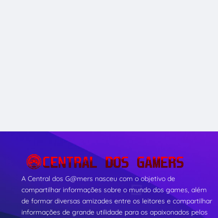
A Central dos G@mers nasceu com o objetivo de
compartilhar informações sobre o mundo dos games, além
de formar diversas amizades entre os leitores e compartilhar
informações de grande utilidade para os apaixonados pelos