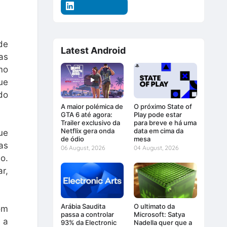
de
Latest Android
as
mo
ue
do
A maior polémica de
O próximo State of
GTA 6 até agora:
Play pode estar
Trailer exclusivo da
para breve e há uma
Netflix gera onda
data em cima da
ue
de ódio
mesa
as
06 August, 2026
04 August, 2026
o.
r,
Arábia Saudita
O ultimato da
om
passa a controlar
Microsoft: Satya
 a
93% da Electronic
Nadella quer que a