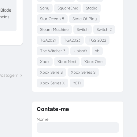
Sony
SquareEnix
Stadia
 Blade
ncias
Star Ocean 5
State Of Play
Steam Machine
Switch
Switch 2
TGA2021
TGA2023
TGS 2022
The Witcher 3
Ubisoft
xb
Xbox
Xbox Next
Xbox One
Xbox Serie S
Xbox Series S
 Postagem
Xbox Series X
YETI
Contate-me
Nome