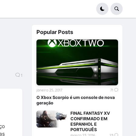
Popular Posts
1
janeiro 25, 2017
71
O Xbox Scorpio é um console de nova
geração
FINAL FANTASY XV
CONFIRMADO EM
ESPANHOL E
ço
PORTUGUÊS
as
março 23, 2016
23