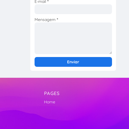
E-mail
*
Mensagem
*
PAGES
Home