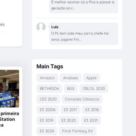
É melhor assinar só a Plus e passar a
geração só c...
tes
Luiz
O Pc tem sido meu carro chefe há
anos, jogarei Fin...
Main Tags
Amazon
Analises
Apple
BETHESDA
BGS
CBLOL 2020
CES 2020
Consoles Clássicos
E3 20016
E3 2017
E3 2018
 primeira
yStation
E3 2019
E3 2020
E3 2021
ca
E3 2024
Final Fantasy XV