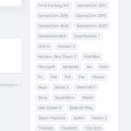
Final Fantasy XVI
GamesCom 2017
GamesCom 2018.
GamesCom 2019
GamesCom 2020
GamesCom 2022
GamesCom2021
GranTurismo 7
GTA VI
Horizon 3
Horizon Zero Dawn 2
Mad Box.
Microsoft
Nintendo
Nx
Orbit
Pc
Ps4
Ps5
Ps6
Psnow
 Postagem
Sega
Series X
Silent Hill F
Sony
SquareEnix
Stadia
Star Ocean 5
State Of Play
Steam Machine
Switch
Switch 2
TGA2021
TGA2023
TGS 2022