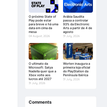
O próximo State of
Arábia Saudita
Play pode estar
passa a controlar
para breve e há uma
93% da Electronic
data em cima da
Arts a partir de 4 de
mesa
agosto
04 August, 2026
31 July, 2026
O ultimato da
Worten inaugura a
Microsoft: Satya
primeira loja oficial
Nadella quer que a
do PlayStation da
Xbox volte aos
Península Ibérica
lucros até 2027
31 July, 2026
31 July, 2026
Comments