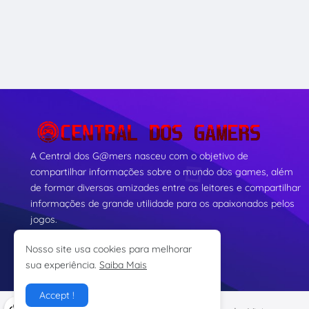
A Central dos G@mers nasceu com o objetivo de
compartilhar informações sobre o mundo dos games, além
de formar diversas amizades entre os leitores e compartilhar
informações de grande utilidade para os apaixonados pelos
jogos.
Nosso site usa cookies para melhorar
sua experiência.
Saiba Mais
Accept !