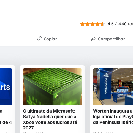
4.6
/
440
ra
Copiar
Compartilhar
 a
O ultimato da Microsoft:
Worten inaugura a
Satya Nadella quer que a
loja oficial do Pla
r de 4
Xbox volte aos lucros até
da Península Ibéri
2027