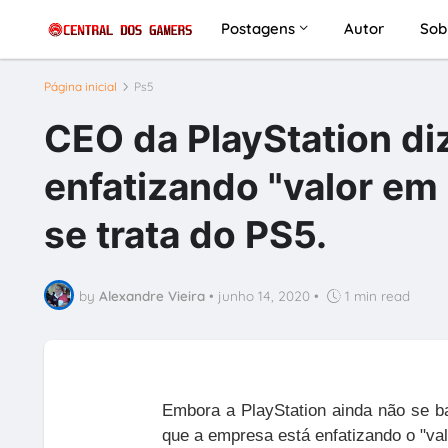
Postagens
Autor
Sob
Página inicial
Ps5
CEO da PlayStation di
enfatizando "valor em
se trata do PS5.
by
Alexandre Vieira
•
junho 14, 2020
•
1 min read
Embora a PlayStation ainda não se b
que a empresa está enfatizando o "va