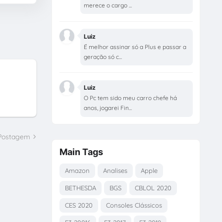
merece o cargo ...
Luiz
É melhor assinar só a Plus e passar a
geração só c...
Luiz
O Pc tem sido meu carro chefe há
anos, jogarei Fin...
 Postagem
Main Tags
Amazon
Analises
Apple
BETHESDA
BGS
CBLOL 2020
CES 2020
Consoles Clássicos