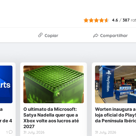
4.6
/
387
ra
Copiar
Compartilhar
 a
O ultimato da Microsoft:
Worten inaugura a
Satya Nadella quer que a
loja oficial do Pla
r de 4
Xbox volte aos lucros até
da Península Ibéri
2027
1
31 July, 2026
31 July, 2026