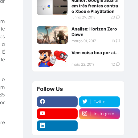
Rumor: Google atuará
dar
em três frentes contra
o Xbox e PlayStation
junho 29, 2018
20
sam
rte
Analise: Horizon Zero
Dawn
es
março 01, 2017
18
 a
. É
Vem coisa boa por aí...
nte
maio 22, 2019
12
 o
em
Follow Us
PS5
Twitter
por
Instagram
bre