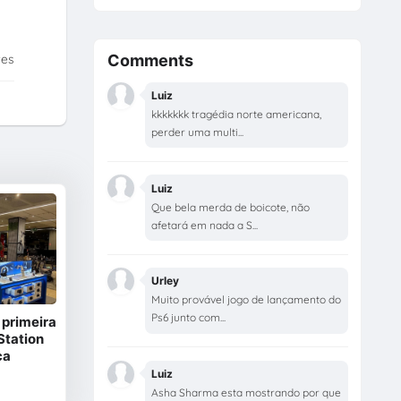
tes
Comments
Luiz
kkkkkkk tragédia norte americana,
perder uma multi...
Luiz
Que bela merda de boicote, não
afetará em nada a S...
Urley
Muito provável jogo de lançamento do
Ps6 junto com...
 primeira
yStation
ca
Luiz
Asha Sharma esta mostrando por que