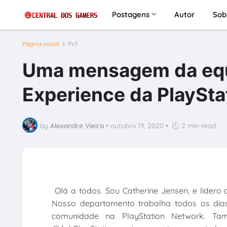
Postagens
Autor
Sob
Página inicial
Ps5
Uma mensagem da equ
Experience da PlaySta
by
Alexandre Vieira
•
outubro 19, 2020
•
2 min read
Olá a todos. Sou Catherine Jensen, e lidero
Nosso departamento trabalha todos os dias
comunidade na PlayStation Network. T