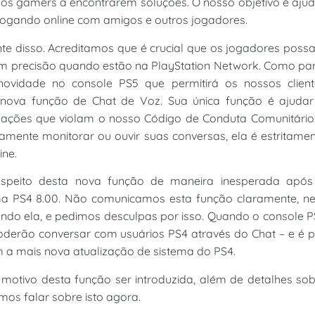
 os gamers a encontrarem soluções. O nosso objetivo é aju
 jogando online com amigos e outros jogadores.
nte disso. Acreditamos que é crucial que os jogadores pos
m precisão quando estão na PlayStation Network. Como pa
novidade no console PS5 que permitirá os nossos client
nova função de Chat de Voz. Sua única função é ajudar
 ações que violam o nosso Código de Conduta Comunitário
vamente monitorar ou ouvir suas conversas, ela é estritame
ine.
espeito desta nova função de maneira inesperada após
ema PS4 8.00. Não comunicamos esta função claramente, n
do ela, e pedimos desculpas por isso. Quando o console 
derão conversar com usuários PS4 através do Chat – e é 
com a mais nova atualização de sistema do PS4.
 motivo desta função ser introduzida, além de detalhes so
mos falar sobre isto agora.