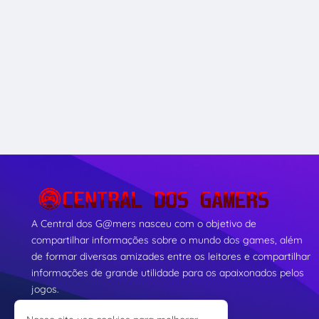
A Central dos G@mers nasceu com o objetivo de
compartilhar informações sobre o mundo dos games, além
de formar diversas amizades entre os leitores e compartilhar
informações de grande utilidade para os apaixonados pelos
jogos.