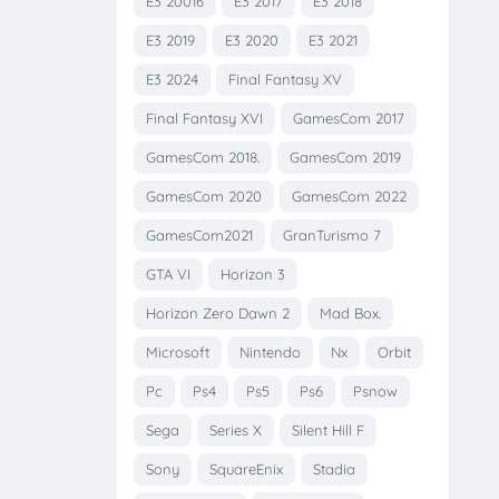
E3 20016
E3 2017
E3 2018
E3 2019
E3 2020
E3 2021
E3 2024
Final Fantasy XV
Final Fantasy XVI
GamesCom 2017
GamesCom 2018.
GamesCom 2019
GamesCom 2020
GamesCom 2022
GamesCom2021
GranTurismo 7
GTA VI
Horizon 3
Horizon Zero Dawn 2
Mad Box.
Microsoft
Nintendo
Nx
Orbit
Pc
Ps4
Ps5
Ps6
Psnow
Sega
Series X
Silent Hill F
Sony
SquareEnix
Stadia