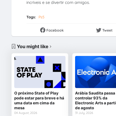
incríveis e se divertir com amigos.
Tags:
Ps5
Facebook
Tweet
You might like
O próximo State of Play
Arábia Saudita passa
pode estar para breve e há
controlar 93% da
uma data em cima da
Electronic Arts a parti
mesa
de agosto
04 August, 2026
31 July, 2026