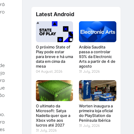
erá
tro
Latest Android
O próximo State of
Arábia Saudita
Play pode estar
passa a controlar
para breve e há uma
93% da Electronic
data em cima da
Arts a partir de 4 de
de
mesa
agosto
04 August, 2026
31 July, 2026
ja
ara
que
ão
O ultimato da
Worten inaugura a
Microsoft: Satya
primeira loja oficial
ão.
Nadella quer que a
do PlayStation da
Xbox volte aos
Península Ibérica
ra
lucros até 2027
31 July, 2026
es
31 July, 2026