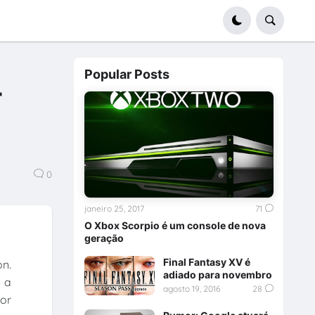
Popular Posts
r
0
janeiro 25, 2017
71
O Xbox Scorpio é um console de nova
geração
Final Fantasy XV é
on.
adiado para novembro
 a
agosto 19, 2016
28
or