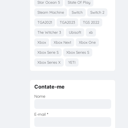
Star Ocean 5
State Of Play
Steam Machine
Switch
Switch 2
TGA2021
TGA2023
TGS 2022
The Witcher 3
Ubisoft
xb
Xbox
Xbox Next
Xbox One
Xbox Serie S
Xbox Series S
Xbox Series X
YETI
Contate-me
Nome
E-mail
*