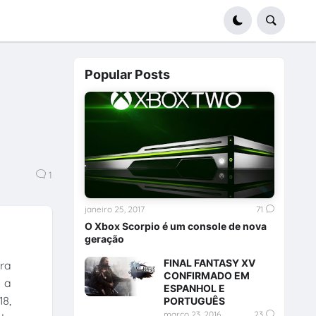
Popular Posts
1
janeiro 25, 2017
71
O Xbox Scorpio é um console de nova
geração
FINAL FANTASY XV
ira
CONFIRMADO EM
 a
ESPANHOL E
8,
PORTUGUÊS
março 23, 2016
23