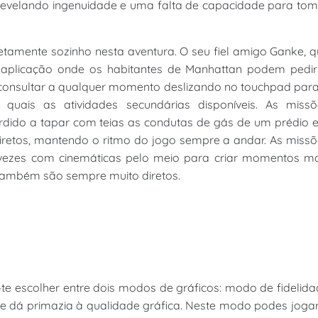
, revelando ingenuidade e uma falta de capacidade para to
tamente sozinho nesta aventura. O seu fiel amigo Ganke, 
aplicação onde os habitantes de Manhattan podem pedir
 consultar a qualquer momento deslizando no touchpad par
 quais as atividades secundárias disponíveis. As missõ
rdido a tapar com teias as condutas de gás de um prédio 
iretos, mantendo o ritmo do jogo sempre a andar. As miss
 vezes com cinemáticas pelo meio para criar momentos ma
também são sempre muito diretos.
-te escolher entre dois modos de gráficos: modo de fidelid
 dá primazia à qualidade gráfica. Neste modo podes jogar