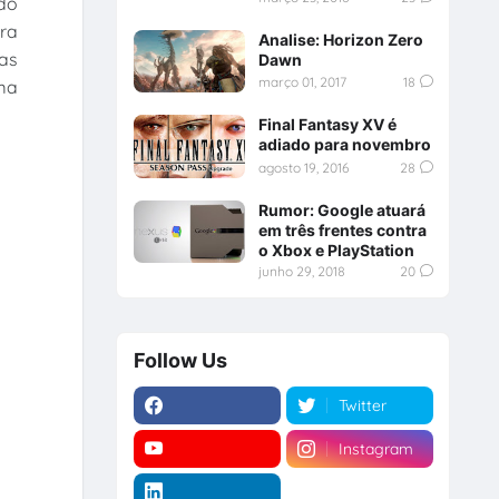
 do
ra
Analise: Horizon Zero
ias
Dawn
março 01, 2017
18
ma
Final Fantasy XV é
adiado para novembro
agosto 19, 2016
28
Rumor: Google atuará
em três frentes contra
o Xbox e PlayStation
junho 29, 2018
20
Follow Us
Twitter
Instagram