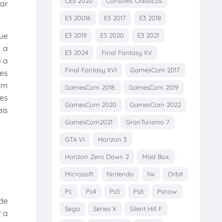
CES 2020
Consoles Clássicos
mar
E3 20016
E3 2017
E3 2018
que
E3 2019
E3 2020
E3 2021
 a
E3 2024
Final Fantasy XV
a a
Final Fantasy XVI
GamesCom 2017
es
em
GamesCom 2018.
GamesCom 2019
ões
GamesCom 2020
GamesCom 2022
is
GamesCom2021
GranTurismo 7
GTA VI
Horizon 3
Horizon Zero Dawn 2
Mad Box.
Microsoft
Nintendo
Nx
Orbit
Pc
Ps4
Ps5
Ps6
Psnow
ade
Sega
Series X
Silent Hill F
 a