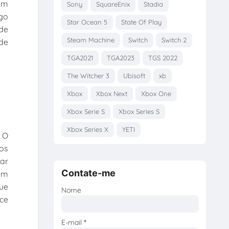
gem
Sony
SquareEnix
Stadia
ogo
Star Ocean 5
State Of Play
de
Steam Machine
Switch
Switch 2
nde
TGA2021
TGA2023
TGS 2022
The Witcher 3
Ubisoft
xb
Xbox
Xbox Next
Xbox One
Xbox Serie S
Xbox Series S
Xbox Series X
YETI
 O
os
gar
Contate-me
 em
que
Nome
ece
E-mail
*