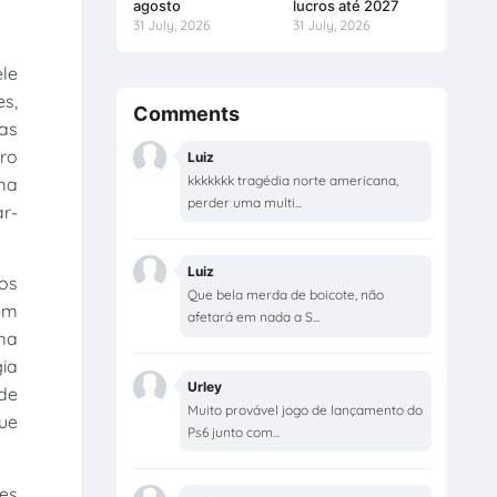
agosto
lucros até 2027
31 July, 2026
31 July, 2026
ele
s,
Comments
as
tro
Luiz
kkkkkkk tragédia norte americana,
ema
perder uma multi...
ar-
Luiz
os
Que bela merda de boicote, não
em
afetará em nada a S...
ma
ia
Urley
de
Muito provável jogo de lançamento do
ue
Ps6 junto com...
es