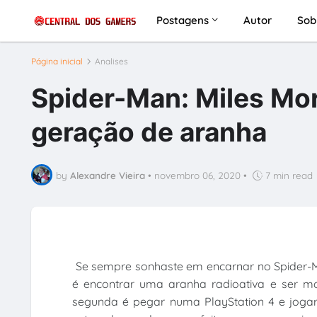
Postagens
Autor
Sob
Página inicial
Analises
Spider-Man: Miles Mo
geração de aranha
by
Alexandre Vieira
•
novembro 06, 2020
•
7 min read
Se sempre sonhaste em encarnar no Spider-Man
é encontrar uma aranha radioativa e ser mo
segunda é pegar numa PlayStation 4 e joga