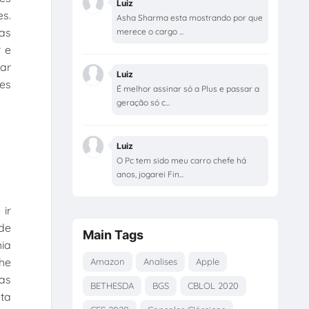
Luiz
es.
Asha Sharma esta mostrando por que
 as
merece o cargo ...
 e
tar
Luiz
es
É melhor assinar só a Plus e passar a
geração só c...
Luiz
O Pc tem sido meu carro chefe há
anos, jogarei Fin...
 ir
de
Main Tags
ia
he
Amazon
Analises
Apple
as
BETHESDA
BGS
CBLOL 2020
sta