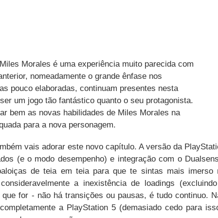
 Miles Morales é uma experiência muito parecida com
o anterior, nomeadamente o grande ênfase nos
ias pouco elaboradas, continuam presentes nesta
er um jogo tão fantástico quanto o seu protagonista.
r bem as novas habilidades de Miles Morales na
dequada para a nova personagem.
também vais adorar este novo capítulo. A versão da PlayStat
ados (e o modo desempenho) e integração com o Dualsens
baloiças de teia em teia para que te sintas mais imerso
consideravelmente a inexistência de loadings (excluindo
 o que for - não há transições ou pausas, é tudo continuo. 
completamente a PlayStation 5 (demasiado cedo para isso