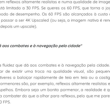
a em reflexos altamente realistas e numa qualidade de ima
stá limitado a 30 FPS. Se queres os 60 FPS, que torna o j
o modo de desempenho. Os 60 FPS são alcançados à custa 
ão passar a ser 4K Upscaled (ou seja, a imagem nativa é re
 depois um upscale).
dá aos combates e à navegação pela cidade"
a fluidez que dá aos combates e à navegação pela cidade.
r de existir uma troca na qualidade visual, são pequen
veres a baloiçar rapidamente de teia em teia ou a casti
pormenores são, por exemplo, reflexos altamente realistas
 espelhos. Embora seja um bonito pormenor, a realidade é 
 a combater do que a olhar para reflexos, pelo que me par
0 FPS.