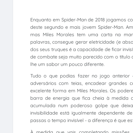
Enquanto em Spider-Man de 2018 jogamos com 
deste segundo e mais jovem Spider-Man. Amb
mas Miles Morales tem uma carta na manga
palavras, consegue gerar eletricidade (e ab
dos seus truques é a capacidade de ficar invis
de combate seja muito parecido com o título 
lhe um sabor um pouco diferente.
Tudo o que podias fazer no jogo anterior 
adversários com teias, encadear grandes c
excelente forma em Miles Morales. Os poder
barra de energia que fica cheia à medida q
acumulada num poderoso golpe que deixa os
invisibilidade está igualmente dependente 
passas o tempo invisível - a diferença é que 
À medida que vais completando missões, 