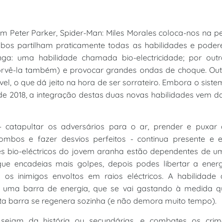
Peter Parker, Spider-Man: Miles Morales coloca-nos na p
os partilham praticamente todas as habilidades e podere
: uma habilidade chamada bio-electricidade; por outr
sorvê-la também) e provocar grandes ondas de choque. Ou
ível, o que dá jeito na hora de ser sorrateiro. Embora o sist
de 2018, a integração destas duas novas habilidades vem d
- catapultar os adversários para o ar, prender e puxar 
ombos e fazer desvios perfeitos - continua presente e 
es bio-eléctricos do jovem aranha estão dependentes de u
ue encadeias mais golpes, depois podes libertar a energ
 inimigos envoltos em raios eléctricos. A habilidade 
de uma barra de energia, que se vai gastando à medida q
esta barra se regenera sozinha (e não demora muito tempo).
sejam da história ou secundárias, e combates os crim