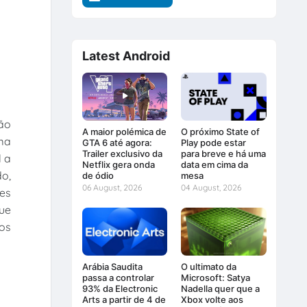
Latest Android
são
A maior polémica de
O próximo State of
uma
GTA 6 até agora:
Play pode estar
Trailer exclusivo da
para breve e há uma
l a
Netflix gera onda
data em cima da
o,
de ódio
mesa
06 August, 2026
04 August, 2026
es
que
gos
Arábia Saudita
O ultimato da
passa a controlar
Microsoft: Satya
93% da Electronic
Nadella quer que a
Arts a partir de 4 de
Xbox volte aos