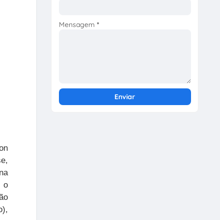
Mensagem
*
ion
e,
 na
 o
Não
),