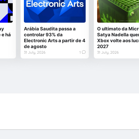
ay
Arábia Saudita passa a
O ultimato da Micr
 e há
controlar 93% da
Satya Nadella quer
Electronic Arts a partir de 4
Xbox volte aos luc
de agosto
2027
31 July, 2026
1
31 July, 2026