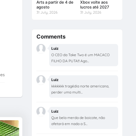
Arts a partir de 4 de
Xbox volte aos
agosto
lucros até 2027
31 July, 2026
31 July, 2026
Comments
Luiz
O CEO da Take Two é um MACACO
FILHO DA PUTA!!! Ago...
tes
Luiz
kkkkkkk tragédia norte americana,
perder uma multi...
Luiz
Que bela merda de boicote, não
afetará em nada a S...