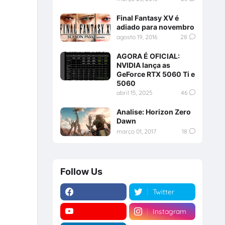
Final Fantasy XV é
adiado para novembro
agosto 19, 2016
28
AGORA É OFICIAL:
NVIDIA lança as
GeForce RTX 5060 Ti e
5060
abril 15, 2025
46
Analise: Horizon Zero
Dawn
março 01, 2017
18
Follow Us
Twitter
Instagram