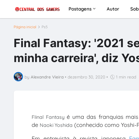
Postagens
Autor
Sob
Página inicial
Ps5
Final Fantasy: '2021 s
minha carreira', diz Yo
by
Alexandre Vieira
•
dezembro 30, 2020
•
1 min read
é uma das franquias mai
FIinal Fantasy
de
(conhecido como Yoshi-P
Naoki Yoshida
Em entrevista à revista japonesa
Fam