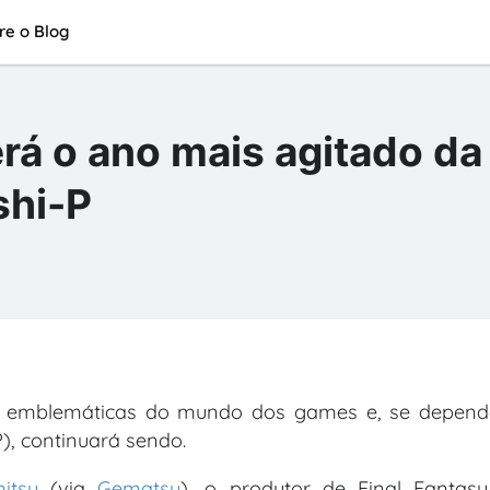
re o Blog
erá o ano mais agitado da
shi-P
s emblemáticas do mundo dos games e, se depend
), continuará sendo.
itsu
(via
Gematsu
), o produtor de Final Fantasy