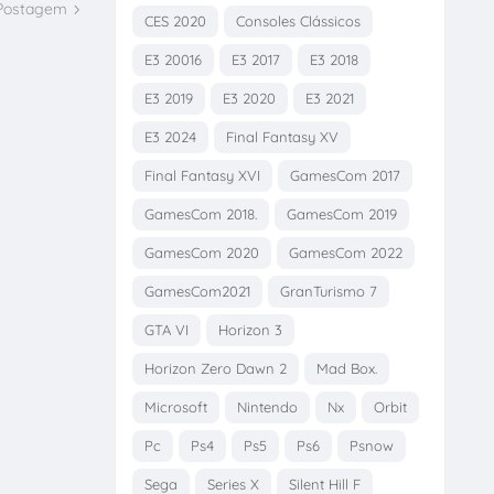
 Postagem
CES 2020
Consoles Clássicos
E3 20016
E3 2017
E3 2018
E3 2019
E3 2020
E3 2021
E3 2024
Final Fantasy XV
Final Fantasy XVI
GamesCom 2017
GamesCom 2018.
GamesCom 2019
GamesCom 2020
GamesCom 2022
GamesCom2021
GranTurismo 7
GTA VI
Horizon 3
Horizon Zero Dawn 2
Mad Box.
Microsoft
Nintendo
Nx
Orbit
Pc
Ps4
Ps5
Ps6
Psnow
Sega
Series X
Silent Hill F