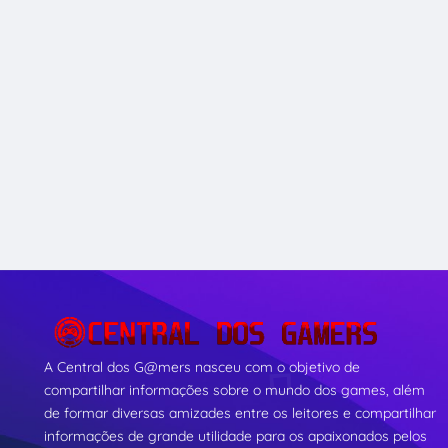
A Central dos G@mers nasceu com o objetivo de
compartilhar informações sobre o mundo dos games, além
de formar diversas amizades entre os leitores e compartilhar
informações de grande utilidade para os apaixonados pelos