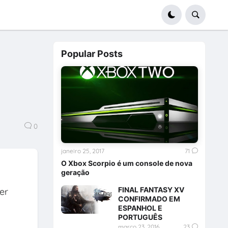
Popular Posts
0
janeiro 25, 2017
71
O Xbox Scorpio é um console de nova
geração
FINAL FANTASY XV
er
CONFIRMADO EM
ESPANHOL E
PORTUGUÊS
março 23, 2016
23