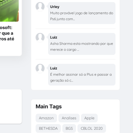
Urley
Muito provável jogo de lançamento do
Ps6 junto com...
osoft:
 que a
Luiz
ros até
Asha Sharma esta mostrando por que
merece o cargo ...
Luiz
É melhor assinar só a Plus e passar a
geração só c...
Main Tags
Amazon
Analises
Apple
BETHESDA
BGS
CBLOL 2020