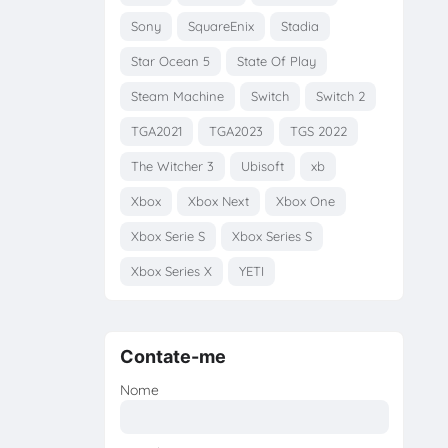
Sony
SquareEnix
Stadia
Star Ocean 5
State Of Play
Steam Machine
Switch
Switch 2
TGA2021
TGA2023
TGS 2022
The Witcher 3
Ubisoft
xb
Xbox
Xbox Next
Xbox One
Xbox Serie S
Xbox Series S
Xbox Series X
YETI
Contate-me
Nome