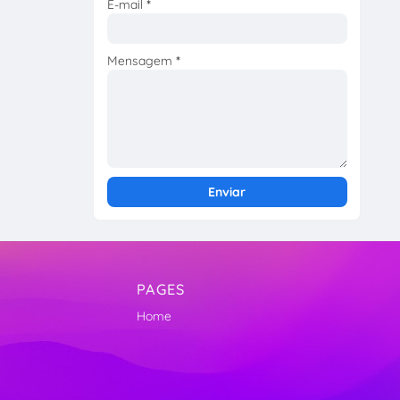
E-mail
*
Mensagem
*
PAGES
Home