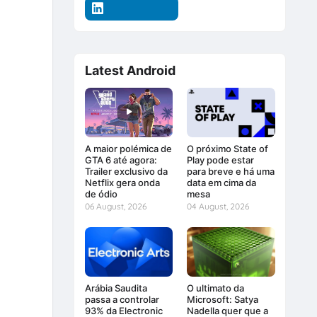
Latest Android
A maior polémica de
O próximo State of
GTA 6 até agora:
Play pode estar
Trailer exclusivo da
para breve e há uma
Netflix gera onda
data em cima da
de ódio
mesa
06 August, 2026
04 August, 2026
Arábia Saudita
O ultimato da
passa a controlar
Microsoft: Satya
93% da Electronic
Nadella quer que a