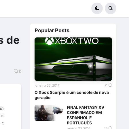
Popular Posts
s de
0
janeiro 25, 2017
71
O Xbox Scorpio é um console de nova
geração
FINAL FANTASY XV
ã,
CONFIRMADO EM
no
ESPANHOL E
a o
PORTUGUÊS
março 23, 2016
23