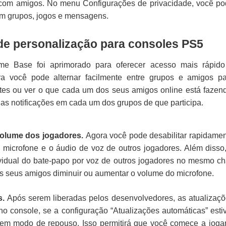
 com amigos. No menu Configurações de privacidade, você p
em grupos, jogos e mensagens.
de personalização para consoles PS5
Base foi aprimorado para oferecer acesso mais rápido
ra você pode alternar facilmente entre grupos e amigos p
tes ou ver o que cada um dos seus amigos online está fazen
 as notificações em cada um dos grupos de que participa.
 volume dos jogadores.
Agora você pode desabilitar rapidame
o microfone e o áudio de voz de outros jogadores. Além disso
ividual do bate-papo por voz de outros jogadores no mesmo ch
os seus amigos diminuir ou aumentar o volume do microfone.
s.
Após serem liberadas pelos desenvolvedores, as atualizaç
no console, se a configuração “Atualizações automáticas” esti
u em modo de repouso. Isso permitirá que você comece a joga