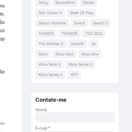
Sony
SquareEnix
Stadia
uma
Star Ocean 5
State Of Play
le.
ão
Steam Machine
Switch
Switch 2
éus
TGA2021
TGA2023
TGS 2022
App
The Witcher 3
Ubisoft
xb
Xbox
Xbox Next
Xbox One
Xbox Serie S
Xbox Series S
tão
Xbox Series X
YETI
Contate-me
Nome
tes
E-mail
*