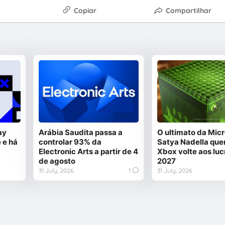
Copiar
Compartilhar
ay
Arábia Saudita passa a
O ultimato da Micr
 e há
controlar 93% da
Satya Nadella quer
Electronic Arts a partir de 4
Xbox volte aos luc
de agosto
2027
31 July, 2026
1
31 July, 2026