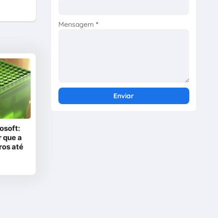
Mensagem
*
osoft:
 que a
ros até