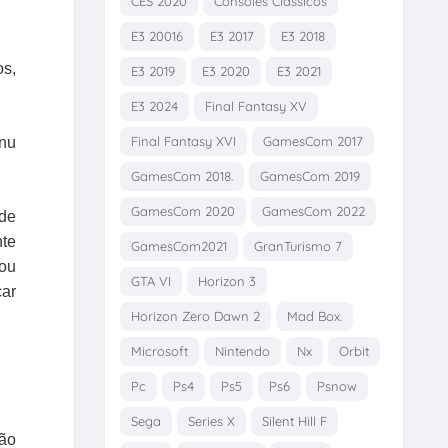
CES 2020
Consoles Clássicos
E3 20016
E3 2017
E3 2018
os,
E3 2019
E3 2020
E3 2021
E3 2024
Final Fantasy XV
Final Fantasy XVI
GamesCom 2017
enu
GamesCom 2018.
GamesCom 2019
GamesCom 2020
GamesCom 2022
 de
nte
GamesCom2021
GranTurismo 7
 ou
GTA VI
Horizon 3
car
Horizon Zero Dawn 2
Mad Box.
Microsoft
Nintendo
Nx
Orbit
Pc
Ps4
Ps5
Ps6
Psnow
Sega
Series X
Silent Hill F
xão