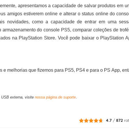
temente, apresentamos a capacidade de salvar produtos em 
eus amigos estiverem online e alterar o status online do conso
is novidades, como a capacidade de entrar em uma sess
r o armazenamento do console PS5, comparar coleções de trof
strados na PlayStation Store. Você pode baixar o PlayStation 
s e melhorias que fizemos para PS5, PS4 e para o PS App, en
e USB externa, visite
nossa página de suporte
.
4.7
/
872
ra