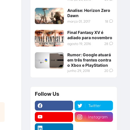
Analise: Horizon Zero
Dawn
março 01, 2017
18
Final Fantasy XV é
adiado para novembro
agosto 19, 2016
28
Rumor: Google atuará
em três frentes contra
o Xbox e PlayStation
junho 29, 2018
20
Follow Us
Twitter
Instagram