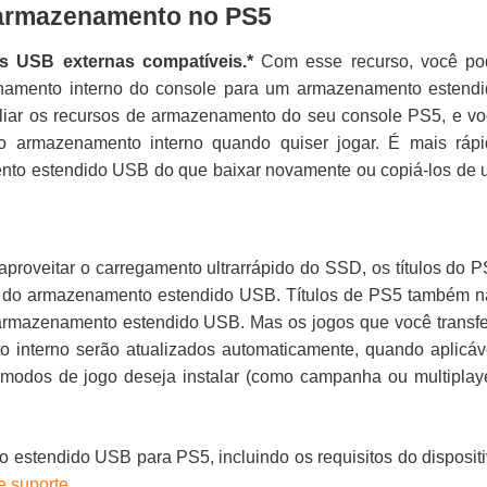
 armazenamento no PS5
 USB externas compatíveis.*
Com esse recurso, você po
enamento interno do console para um armazenamento estend
iar os recursos de armazenamento do seu console PS5, e v
o armazenamento interno quando quiser jogar. É mais ráp
ento estendido USB do que baixar novamente ou copiá-los de
proveitar o carregamento ultrarrápido do SSD, os títulos do 
e do armazenamento estendido USB. Títulos de PS5 também 
armazenamento estendido USB. Mas os jogos que você transfe
 interno serão atualizados automaticamente, quando aplicáv
 modos de jogo deseja instalar (como campanha ou multiplay
 estendido USB para PS5, incluindo os requisitos do disposit
e suporte
.