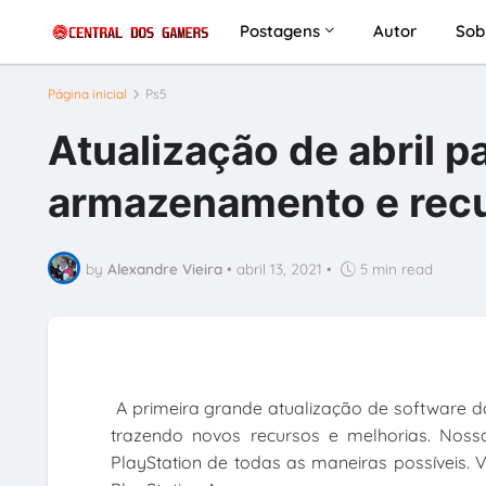
Postagens
Autor
Sob
Página inicial
Ps5
Atualização de abril 
armazenamento e recu
by
Alexandre Vieira
•
abril 13, 2021
•
5 min read
A primeira grande atualização de software 
trazendo novos recursos e melhorias. Noss
PlayStation de todas as maneiras possíveis.