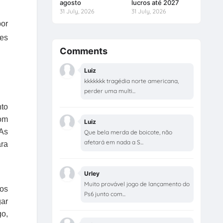
agosto
lucros até 2027
31 July, 2026
31 July, 2026
or
des
Comments
Luiz
kkkkkkk tragédia norte americana,
perder uma multi...
nto
com
Luiz
 As
Que bela merda de boicote, não
afetará em nada a S...
ara
Urley
Muito provável jogo de lançamento do
os
Ps6 junto com...
gar
go,