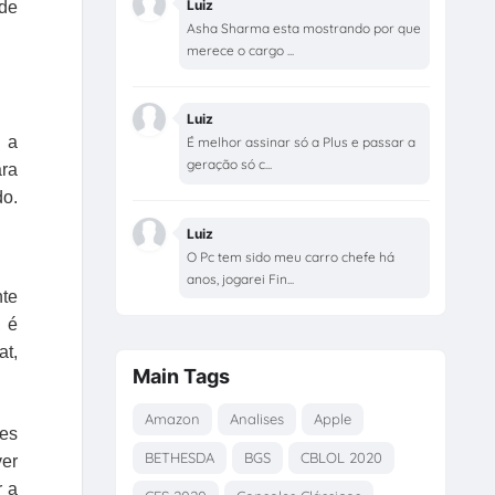
Luiz
ode
Asha Sharma esta mostrando por que
merece o cargo ...
Luiz
 a
É melhor assinar só a Plus e passar a
geração só c...
ara
do.
Luiz
O Pc tem sido meu carro chefe há
anos, jogarei Fin...
nte
, é
at,
Main Tags
Amazon
Analises
Apple
ões
BETHESDA
BGS
CBLOL 2020
ver
r a