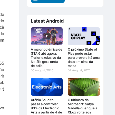
de
Latest Android
ido
ocê
ido
 um
A maior polémica de
O próximo State of
GTA 6 até agora:
Play pode estar
Trailer exclusivo da
para breve e há uma
Netflix gera onda
data em cima da
PS5
de ódio
mesa
não
06 August, 2026
04 August, 2026
rir
el.
er)
Arábia Saudita
O ultimato da
passa a controlar
Microsoft: Satya
ivo
93% da Electronic
Nadella quer que a
Arts a partir de 4 de
Xbox volte aos