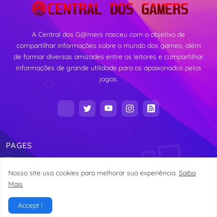
A Central dos G@mers nasceu com o objetivo de
compartilhar informações sobre o mundo dos games, além
de formar diversas amizades entre os leitores e compartilhar
informações de grande utilidade para os apaixonados pelos
jogos.
PAGES
Home
Nosso site usa cookies para melhorar sua experiência.
Saiba
Mais
Copyright Central dos G@mers 2016 -
Alexandre Vieira
Accept !
Home
About
Contact
Site Map