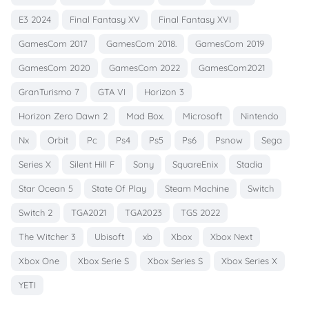
E3 2024
Final Fantasy XV
Final Fantasy XVI
GamesCom 2017
GamesCom 2018.
GamesCom 2019
GamesCom 2020
GamesCom 2022
GamesCom2021
GranTurismo 7
GTA VI
Horizon 3
Horizon Zero Dawn 2
Mad Box.
Microsoft
Nintendo
Nx
Orbit
Pc
Ps4
Ps5
Ps6
Psnow
Sega
Series X
Silent Hill F
Sony
SquareEnix
Stadia
Star Ocean 5
State Of Play
Steam Machine
Switch
Switch 2
TGA2021
TGA2023
TGS 2022
The Witcher 3
Ubisoft
xb
Xbox
Xbox Next
Xbox One
Xbox Serie S
Xbox Series S
Xbox Series X
YETI