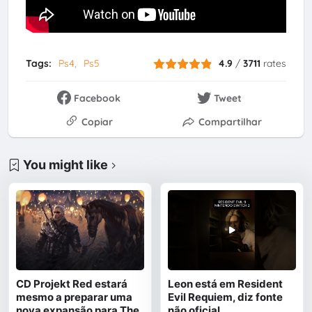
Tags:
Ps4
Ps5
4.9
/
3711
rates
Facebook
Tweet
Copiar
Compartilhar
You might like
CD Projekt Red estará
Leon está em Resident
mesmo a preparar uma
Evil Requiem, diz fonte
nova expansão para The
não oficial