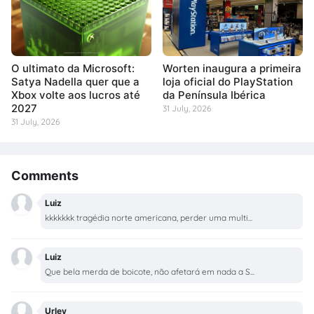
O ultimato da Microsoft:
Worten inaugura a primeira
Satya Nadella quer que a
loja oficial do PlayStation
Xbox volte aos lucros até
da Península Ibérica
2027
31 July, 2026
31 July, 2026
Comments
Luiz
kkkkkkk tragédia norte americana, perder uma multi...
Luiz
Que bela merda de boicote, não afetará em nada a S...
Urley