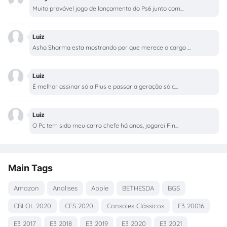
Muito provável jogo de lançamento do Ps6 junto com...
Luiz
Asha Sharma esta mostrando por que merece o cargo ...
Luiz
É melhor assinar só a Plus e passar a geração só c...
Luiz
O Pc tem sido meu carro chefe há anos, jogarei Fin...
Main Tags
Amazon
Analises
Apple
BETHESDA
BGS
CBLOL 2020
CES 2020
Consoles Clássicos
E3 20016
E3 2017
E3 2018
E3 2019
E3 2020
E3 2021