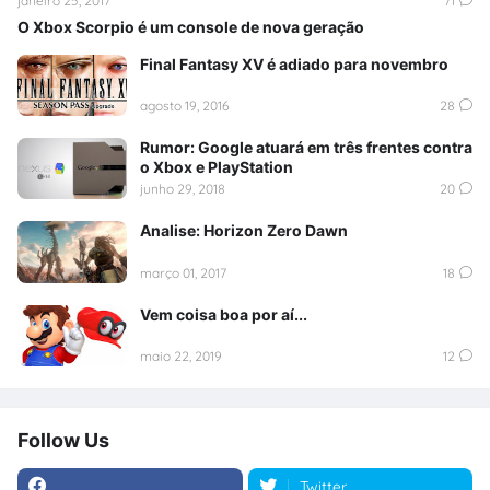
janeiro 25, 2017
71
O Xbox Scorpio é um console de nova geração
Final Fantasy XV é adiado para novembro
agosto 19, 2016
28
Rumor: Google atuará em três frentes contra
o Xbox e PlayStation
junho 29, 2018
20
Analise: Horizon Zero Dawn
março 01, 2017
18
Vem coisa boa por aí...
maio 22, 2019
12
Follow Us
Twitter