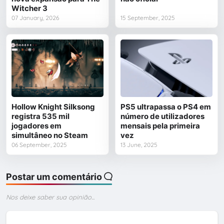
Witcher 3
07 January, 2026
15 September, 2025
Hollow Knight Silksong
PS5 ultrapassa o PS4 em
registra 535 mil
número de utilizadores
jogadores em
mensais pela primeira
simultâneo no Steam
vez
06 September, 2025
13 June, 2025
Postar um comentário
Nos deixe saber sua opinião...