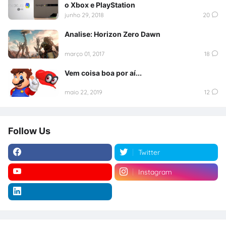
o Xbox e PlayStation
junho 29, 2018
20
Analise: Horizon Zero Dawn
março 01, 2017
18
Vem coisa boa por aí...
maio 22, 2019
12
Follow Us
Twitter
Instagram