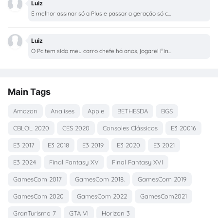
Luiz
É melhor assinar só a Plus e passar a geração só c...
Luiz
O Pc tem sido meu carro chefe há anos, jogarei Fin...
Main Tags
Amazon
Analises
Apple
BETHESDA
BGS
CBLOL 2020
CES 2020
Consoles Clássicos
E3 20016
E3 2017
E3 2018
E3 2019
E3 2020
E3 2021
E3 2024
Final Fantasy XV
Final Fantasy XVI
GamesCom 2017
GamesCom 2018.
GamesCom 2019
GamesCom 2020
GamesCom 2022
GamesCom2021
GranTurismo 7
GTA VI
Horizon 3