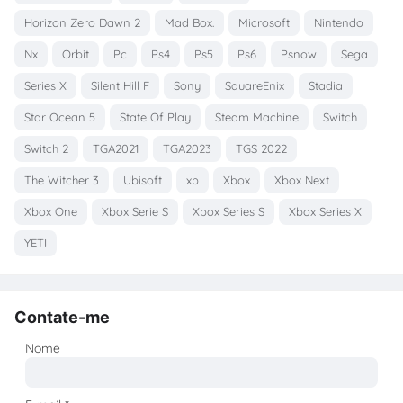
Horizon Zero Dawn 2
Mad Box.
Microsoft
Nintendo
Nx
Orbit
Pc
Ps4
Ps5
Ps6
Psnow
Sega
Series X
Silent Hill F
Sony
SquareEnix
Stadia
Star Ocean 5
State Of Play
Steam Machine
Switch
Switch 2
TGA2021
TGA2023
TGS 2022
The Witcher 3
Ubisoft
xb
Xbox
Xbox Next
Xbox One
Xbox Serie S
Xbox Series S
Xbox Series X
YETI
Contate-me
Nome