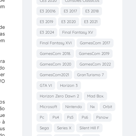
CES 2020
Consoles Clássicos
um
E3 20016
E3 2017
E3 2018
E3 2019
E3 2020
E3 2021
 de
E3 2024
Final Fantasy XV
as
 em
Final Fantasy XVI
GamesCom 2017
GamesCom 2018.
GamesCom 2019
ara
GamesCom 2020
GamesCom 2022
do
ser
GamesCom2021
GranTurismo 7
I/O
GTA VI
Horizon 3
Horizon Zero Dawn 2
Mad Box.
os
Microsoft
Nintendo
Nx
Orbit
são
ue
Pc
Ps4
Ps5
Ps6
Psnow
o à
us
Sega
Series X
Silent Hill F
do