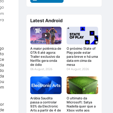
do
go
ém
ra
Latest Android
ogo
A maior polémica de
O próximo State of
GTA 6 até agora:
Play pode estar
to
Trailer exclusivo da
para breve e há uma
ce
Netflix gera onda
data em cima da
da
de ódio
mesa
06 August, 2026
04 August, 2026
 do
da
ou
em
Arábia Saudita
O ultimato da
passa a controlar
Microsoft: Satya
or
93% da Electronic
Nadella quer que a
de
Arts a partir de 4 de
Xbox volte aos