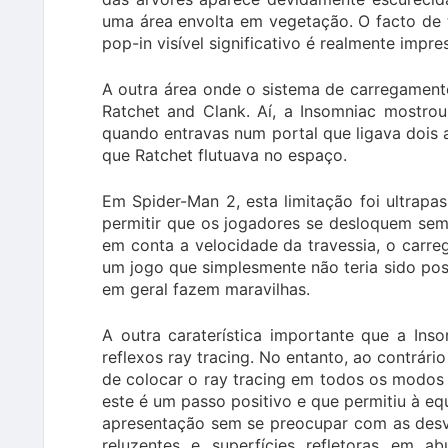
uma área envolta em vegetação. O facto de
pop-in visível significativo é realmente impr
A outra área onde o sistema de carregamento
Ratchet and Clank. Aí, a Insomniac mostrou
quando entravas num portal que ligava dois 
que Ratchet flutuava no espaço.
Em Spider-Man 2, esta limitação foi ultrapa
permitir que os jogadores se desloquem sem
em conta a velocidade da travessia, o carre
um jogo que simplesmente não teria sido pos
em geral fazem maravilhas.
A outra caraterística importante que a In
reflexos ray tracing. No entanto, ao contrári
de colocar o ray tracing em todos os modos
este é um passo positivo e que permitiu à e
apresentação sem se preocupar com as desva
reluzentes e superfícies refletoras em 