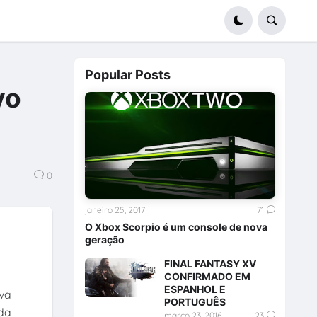
Popular Posts
vo
0
janeiro 25, 2017
71
O Xbox Scorpio é um console de nova
geração
FINAL FANTASY XV
CONFIRMADO EM
ESPANHOL E
va
PORTUGUÊS
 da
março 23, 2016
23