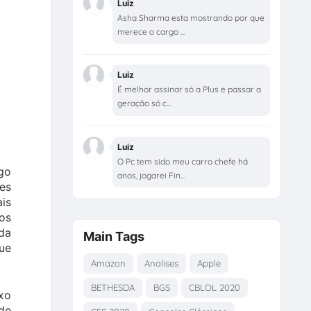
Luiz
Asha Sharma esta mostrando por que
merece o cargo ...
Luiz
É melhor assinar só a Plus e passar a
geração só c...
Luiz
O Pc tem sido meu carro chefe há
go
anos, jogarei Fin...
les
ais
os
da
Main Tags
que
Amazon
Analises
Apple
BETHESDA
BGS
CBLOL 2020
xo
de