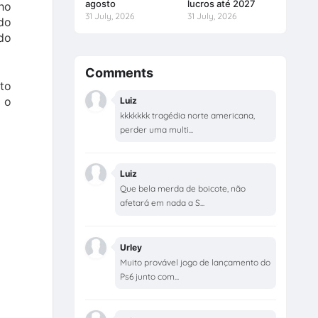
agosto
lucros até 2027
ho
31 July, 2026
31 July, 2026
do
 do
Comments
to
e o
Luiz
kkkkkkk tragédia norte americana,
perder uma multi...
Luiz
Que bela merda de boicote, não
afetará em nada a S...
Urley
Muito provável jogo de lançamento do
Ps6 junto com...