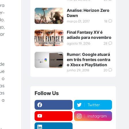
ra
Analise: Horizon Zero
er-
Dawn
o.
março 01, 2017
18
go,
Final Fantasy XV é
iar
adiado para novembro
agosto 19, 2016
28
Rumor: Google atuará
em três frentes contra
de
o Xbox e PlayStation
junho 29, 2018
20
ue
e o
as
as
Follow Us
 a
Twitter
Instagram