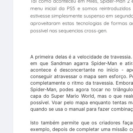
Tal como aconteceu em Miles, Spider-Man 2 
menu inicial da PS5 e somos reintroduzid
estivesse simplesmente suspenso em segund
aproveitaram estas tecnologias de formas a
possível nas sequencias cross-gen.
A primeira delas é a velocidade de travessi
em que Sandman agarra Spider-Man e atir
acontece é desconcertante no início - ape
conseguir atravessar o mapa sem esforço. P
completamente o ritmo da travessia. Embora 
Spider-Man, podes agora tocar no triângul
capa do Super Mario World, mas o que real
possível. Voar pelo mapa enquanto tentas m
quando se usa o manual para fazer combinaç
Isto também permite que os criadores faça
exemplo, depois de completar uma missão co