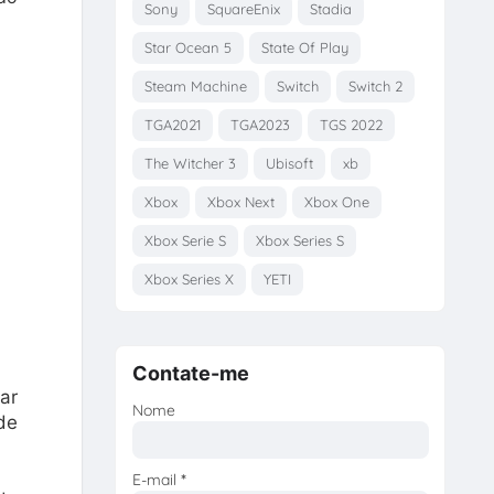
Sony
SquareEnix
Stadia
Star Ocean 5
State Of Play
Steam Machine
Switch
Switch 2
TGA2021
TGA2023
TGS 2022
The Witcher 3
Ubisoft
xb
Xbox
Xbox Next
Xbox One
Xbox Serie S
Xbox Series S
Xbox Series X
YETI
Contate-me
ar
Nome
de
E-mail
*