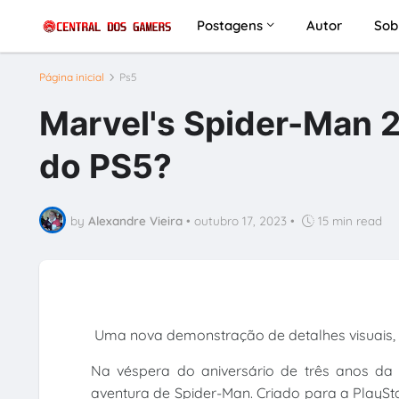
Postagens
Autor
Sob
Página inicial
Ps5
Marvel's Spider-Man 2:
do PS5?
by
Alexandre Vieira
•
outubro 17, 2023
•
15 min read
Uma nova demonstração de detalhes visuais, r
Na véspera do aniversário de três anos da
aventura de Spider-Man. Criado para a PlaySta