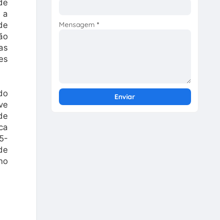
de
 a
Mensagem
*
de
ão
as
es
do
ve
de
ca
5-
de
no