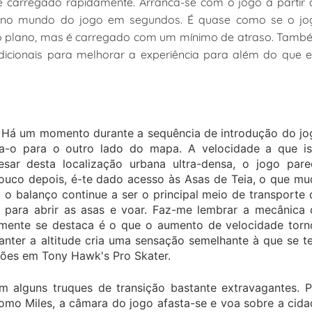
é carregado rapidamente. Arranca-se com o jogo a partir 
os no mundo do jogo em segundos. É quase como se o jo
o plano, mas é carregado com um mínimo de atraso. Tamb
dicionais para melhorar a experiência para além do que e
a. Há um momento durante a sequência de introdução do j
a-o para o outro lado do mapa. A velocidade a que is
sar desta localização urbana ultra-densa, o jogo pare
ouco depois, é-te dado acesso às Asas de Teia, o que mu
o balanço continue a ser o principal meio de transporte
o para abrir as asas e voar. Faz-me lembrar a mecânica 
mente se destaca é o que o aumento de velocidade torn
anter a altitude cria uma sensação semelhante à que se t
ões em Tony Hawk's Pro Skater.
m alguns truques de transição bastante extravagantes. P
mo Miles, a câmara do jogo afasta-se e voa sobre a cida