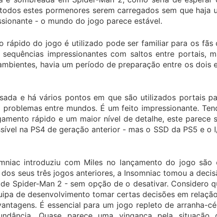
 todos estes pormenores serem carregados sem que haja 
essionante - o mundo do jogo parece estável.
 rápido do jogo é utilizado pode ser familiar para os fãs
 sequências impressionantes com saltos entre portais, m
ambientes, havia um período de preparação entre os dois
ssada e há vários pontos em que são utilizados portais p
 problemas entre mundos. É um feito impressionante. Ten
gamento rápido e um maior nível de detalhe, este parece 
sível na PS4 de geração anterior - mas o SSD da PS5 e o 
somniac introduziu com Miles no lançamento do jogo são 
o dos seus três jogos anteriores, a Insomniac tomou a deci
 de Spider-Man 2 - sem opção de o desativar. Considero q
quipa de desenvolvimento tomar certas decisões em relaçã
ntagens. É essencial para um jogo repleto de arranha-cé
abundância. Quase parece uma vingança pela situação 