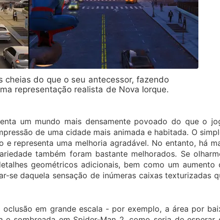
s cheias do que o seu antecessor, fazendo
ma representação realista de Nova Iorque.
esenta um mundo mais densamente povoado do que o jo
impressão de uma cidade mais animada e habitada. O simp
o e representa uma melhoria agradável. No entanto, há m
 variedade também foram bastante melhorados. Se olharm
detalhes geométricos adicionais, bem como um aumento 
rar-se daquela sensação de inúmeras caixas texturizadas 
oclusão em grande escala - por exemplo, a área por bai
a e sombreada em Spider-Man 2, como seria de esperar 