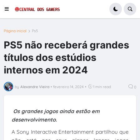
Página inicial
Ps5
PS5 não receberá grandes
títulos dos estúdios
internos em 2024
by
Alexandre Vieira
•
fevereiro 14, 2024
•
1 min read
0
Os grandes jogos ainda estão em
desenvolvimento.
A Sony Interactive Entertainment partilhou que