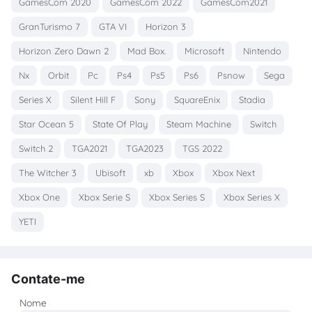
GamesCom 2020
GamesCom 2022
GamesCom2021
GranTurismo 7
GTA VI
Horizon 3
Horizon Zero Dawn 2
Mad Box.
Microsoft
Nintendo
Nx
Orbit
Pc
Ps4
Ps5
Ps6
Psnow
Sega
Series X
Silent Hill F
Sony
SquareEnix
Stadia
Star Ocean 5
State Of Play
Steam Machine
Switch
Switch 2
TGA2021
TGA2023
TGS 2022
The Witcher 3
Ubisoft
xb
Xbox
Xbox Next
Xbox One
Xbox Serie S
Xbox Series S
Xbox Series X
YETI
Contate-me
Nome