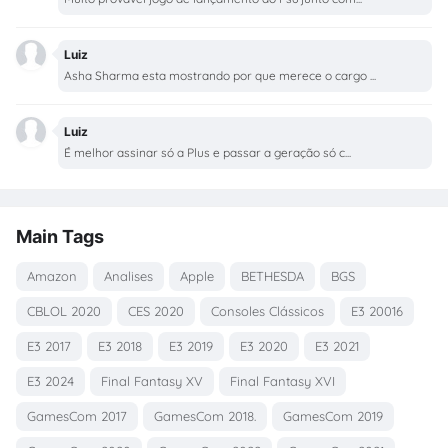
Luiz
Asha Sharma esta mostrando por que merece o cargo ...
Luiz
É melhor assinar só a Plus e passar a geração só c...
Main Tags
Amazon
Analises
Apple
BETHESDA
BGS
CBLOL 2020
CES 2020
Consoles Clássicos
E3 20016
E3 2017
E3 2018
E3 2019
E3 2020
E3 2021
E3 2024
Final Fantasy XV
Final Fantasy XVI
GamesCom 2017
GamesCom 2018.
GamesCom 2019