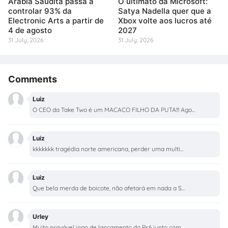
Arábia Saudita passa a
O ultimato da Microsoft:
controlar 93% da
Satya Nadella quer que a
Electronic Arts a partir de
Xbox volte aos lucros até
4 de agosto
2027
31 July, 2026
31 July, 2026
Comments
Luiz
O CEO da Take Two é um MACACO FILHO DA PUTA!!! Ago...
Luiz
kkkkkkk tragédia norte americana, perder uma multi...
Luiz
Que bela merda de boicote, não afetará em nada a S...
Urley
Muito provável jogo de lançamento do Ps6 junto com...