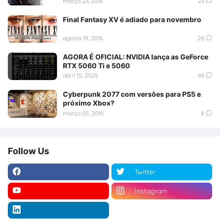
março 23, 2016
23
Final Fantasy XV é adiado para novembro
agosto 19, 2016
28
AGORA É OFICIAL: NVIDIA lança as GeForce
RTX 5060 Ti e 5060
abril 15, 2025
46
Cyberpunk 2077 com versões para PS5 e
próximo Xbox?
março 05, 2018
8
Follow Us
Twitter
Instagram