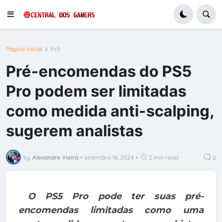
Página inicial
Ps5
Pré-encomendas do PS5
Pro podem ser limitadas
como medida anti-scalping,
sugerem analistas
by
Alexandre Vieira
•
setembro 16, 2024
•
2 min read
0
O PS5 Pro pode ter suas pré-
encomendas limitadas como uma