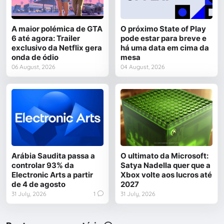
A maior polémica de GTA
O próximo State of Play
6 até agora: Trailer
pode estar para breve e
exclusivo da Netflix gera
há uma data em cima da
onda de ódio
mesa
06 August, 2026
04 August, 2026
Arábia Saudita passa a
O ultimato da Microsoft:
controlar 93% da
Satya Nadella quer que a
Electronic Arts a partir
Xbox volte aos lucros até
de 4 de agosto
2027
31 July, 2026
1
31 July, 2026