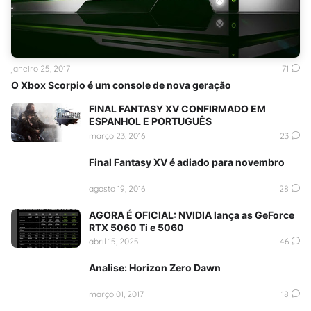
janeiro 25, 2017
71
O Xbox Scorpio é um console de nova geração
FINAL FANTASY XV CONFIRMADO EM
ESPANHOL E PORTUGUÊS
março 23, 2016
23
Final Fantasy XV é adiado para novembro
agosto 19, 2016
28
AGORA É OFICIAL: NVIDIA lança as GeForce
RTX 5060 Ti e 5060
abril 15, 2025
46
Analise: Horizon Zero Dawn
março 01, 2017
18