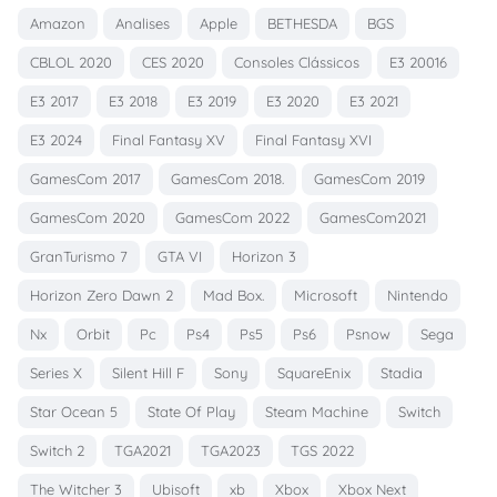
Amazon
Analises
Apple
BETHESDA
BGS
CBLOL 2020
CES 2020
Consoles Clássicos
E3 20016
E3 2017
E3 2018
E3 2019
E3 2020
E3 2021
E3 2024
Final Fantasy XV
Final Fantasy XVI
GamesCom 2017
GamesCom 2018.
GamesCom 2019
GamesCom 2020
GamesCom 2022
GamesCom2021
GranTurismo 7
GTA VI
Horizon 3
Horizon Zero Dawn 2
Mad Box.
Microsoft
Nintendo
Nx
Orbit
Pc
Ps4
Ps5
Ps6
Psnow
Sega
Series X
Silent Hill F
Sony
SquareEnix
Stadia
Star Ocean 5
State Of Play
Steam Machine
Switch
Switch 2
TGA2021
TGA2023
TGS 2022
The Witcher 3
Ubisoft
xb
Xbox
Xbox Next