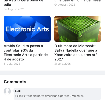
da Netflix gera onda de
uma data em cima da mesa
ódio
04 August, 2026
06 August, 2026
Arábia Saudita passa a
O ultimato da Microsoft:
controlar 93% da
Satya Nadella quer que a
Electronic Arts a partir de
Xbox volte aos lucros até
4 de agosto
2027
31 July, 2026
31 July, 2026
Comments
Luiz
kkkkkkk tragédia norte americana, perder uma multi...