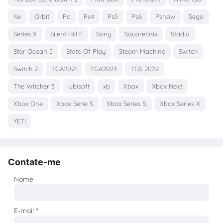
Nx
Orbit
Pc
Ps4
Ps5
Ps6
Psnow
Sega
Series X
Silent Hill F
Sony
SquareEnix
Stadia
Star Ocean 5
State Of Play
Steam Machine
Switch
Switch 2
TGA2021
TGA2023
TGS 2022
The Witcher 3
Ubisoft
xb
Xbox
Xbox Next
Xbox One
Xbox Serie S
Xbox Series S
Xbox Series X
YETI
Contate-me
Nome
E-mail
*