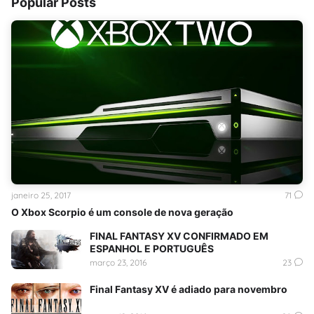
Popular Posts
janeiro 25, 2017
71
O Xbox Scorpio é um console de nova geração
FINAL FANTASY XV CONFIRMADO EM
ESPANHOL E PORTUGUÊS
março 23, 2016
23
Final Fantasy XV é adiado para novembro