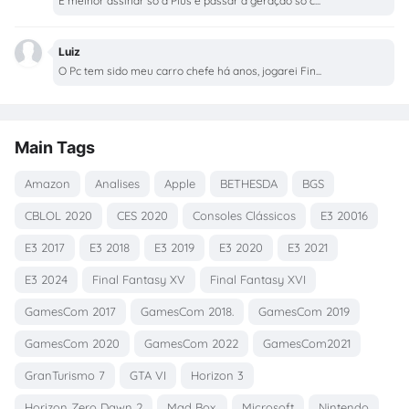
É melhor assinar só a Plus e passar a geração só c...
Luiz
O Pc tem sido meu carro chefe há anos, jogarei Fin...
Main Tags
Amazon
Analises
Apple
BETHESDA
BGS
CBLOL 2020
CES 2020
Consoles Clássicos
E3 20016
E3 2017
E3 2018
E3 2019
E3 2020
E3 2021
E3 2024
Final Fantasy XV
Final Fantasy XVI
GamesCom 2017
GamesCom 2018.
GamesCom 2019
GamesCom 2020
GamesCom 2022
GamesCom2021
GranTurismo 7
GTA VI
Horizon 3
Horizon Zero Dawn 2
Mad Box.
Microsoft
Nintendo