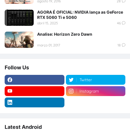
agosto 19, 2016
28
AGORA É OFICIAL: NVIDIA lança as GeForce
RTX 5060 Ti e 5060
abril 15, 2025
46
Analise: Horizon Zero Dawn
março 01, 2017
18
Follow Us
Twitter
Instagram
Latest Android