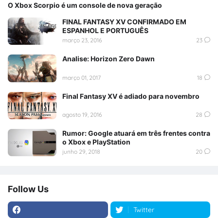
O Xbox Scorpio é um console de nova geração
FINAL FANTASY XV CONFIRMADO EM
ESPANHOL E PORTUGUÊS
março 23, 2016
23
Analise: Horizon Zero Dawn
março 01, 2017
18
Final Fantasy XV é adiado para novembro
agosto 19, 2016
28
Rumor: Google atuará em três frentes contra
o Xbox e PlayStation
junho 29, 2018
20
Follow Us
Twitter