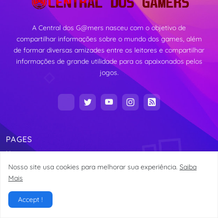
A Central dos G@mers nasceu com o objetivo de
compartilhar informações sobre o mundo dos games, além
de formar diversas amizades entre os leitores e compartilhar
informações de grande utilidade para os apaixonados pelos
jogos.
PAGES
Home
Nosso site usa cookies para melhorar sua experiência.
Saiba
Mais
Copyright Central dos G@mers 2016 -
Alexandre Vieira
Accept !
Home
About
Contact
Site Map