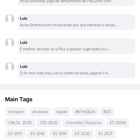
Muito provável jogo de lançamento do Ps6 junto com...
Luiz
Asha Sharma esta mostrando por que merece o cargo ...
Luiz
É melhor assinar só a Plus e passar a geração só c...
Luiz
O Pc tem sido meu carro chefe há anos, jogarei Fin...
Main Tags
Amazon
Analises
Apple
BETHESDA
BGS
CBLOL 2020
CES 2020
Consoles Clássicos
E3 20016
E3 2017
E3 2018
E3 2019
E3 2020
E3 2021