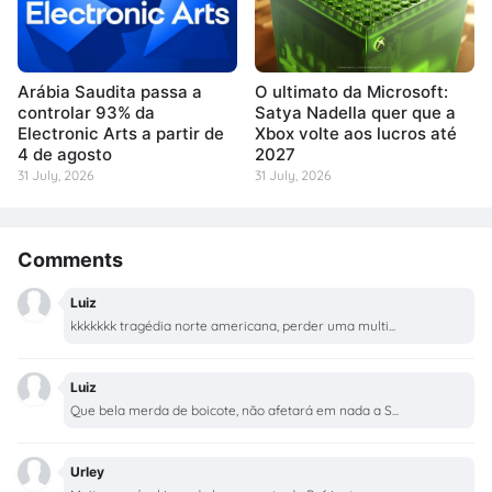
Arábia Saudita passa a
O ultimato da Microsoft:
controlar 93% da
Satya Nadella quer que a
Electronic Arts a partir de
Xbox volte aos lucros até
4 de agosto
2027
31 July, 2026
31 July, 2026
Comments
Luiz
kkkkkkk tragédia norte americana, perder uma multi...
Luiz
Que bela merda de boicote, não afetará em nada a S...
Urley