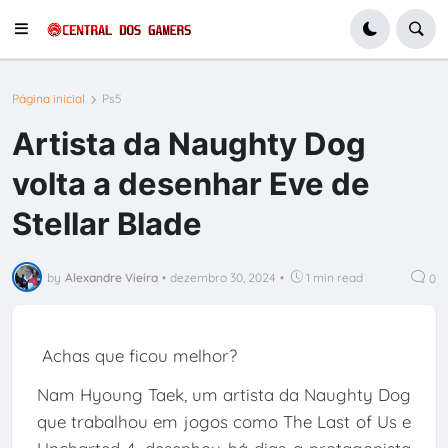
Página inicial
Ps5
Artista da Naughty Dog
volta a desenhar Eve de
Stellar Blade
by
Alexandre Vieira
•
dezembro 30, 2024
•
1 min read
0
Achas que ficou melhor?
Nam Hyoung Taek, um artista da Naughty Dog
que trabalhou em jogos como The Last of Us e