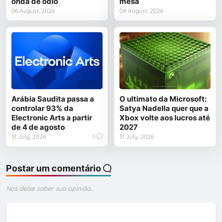
onda de ódio
mesa
06 August, 2026
04 August, 2026
Arábia Saudita passa a
O ultimato da Microsoft:
controlar 93% da
Satya Nadella quer que a
Electronic Arts a partir
Xbox volte aos lucros até
de 4 de agosto
2027
31 July, 2026
1
31 July, 2026
Postar um comentário
Nos deixe saber sua opinião...