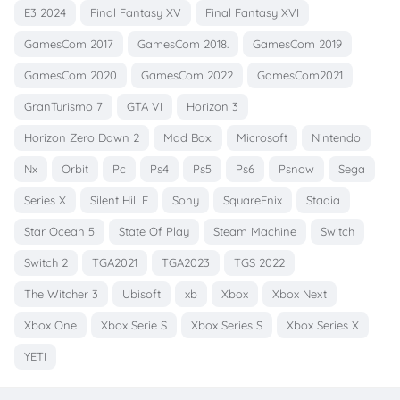
E3 2024
Final Fantasy XV
Final Fantasy XVI
GamesCom 2017
GamesCom 2018.
GamesCom 2019
GamesCom 2020
GamesCom 2022
GamesCom2021
GranTurismo 7
GTA VI
Horizon 3
Horizon Zero Dawn 2
Mad Box.
Microsoft
Nintendo
Nx
Orbit
Pc
Ps4
Ps5
Ps6
Psnow
Sega
Series X
Silent Hill F
Sony
SquareEnix
Stadia
Star Ocean 5
State Of Play
Steam Machine
Switch
Switch 2
TGA2021
TGA2023
TGS 2022
The Witcher 3
Ubisoft
xb
Xbox
Xbox Next
Xbox One
Xbox Serie S
Xbox Series S
Xbox Series X
YETI