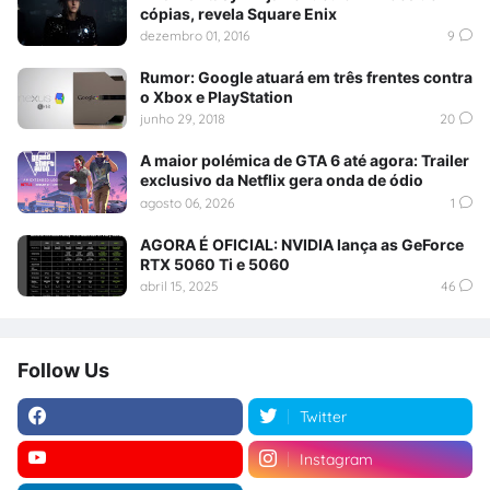
cópias, revela Square Enix
dezembro 01, 2016
9
Rumor: Google atuará em três frentes contra
o Xbox e PlayStation
junho 29, 2018
20
A maior polémica de GTA 6 até agora: Trailer
exclusivo da Netflix gera onda de ódio
agosto 06, 2026
1
AGORA É OFICIAL: NVIDIA lança as GeForce
RTX 5060 Ti e 5060
abril 15, 2025
46
Follow Us
Twitter
Instagram