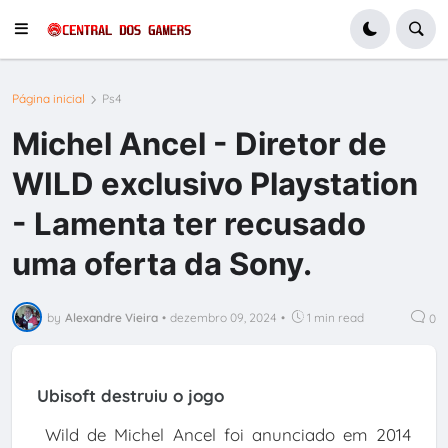
Página inicial
Ps4
Michel Ancel - Diretor de
WILD exclusivo Playstation
- Lamenta ter recusado
uma oferta da Sony.
by
Alexandre Vieira
•
dezembro 09, 2024
•
1 min read
0
Ubisoft destruiu o jogo
Wild de Michel Ancel foi anunciado em 2014