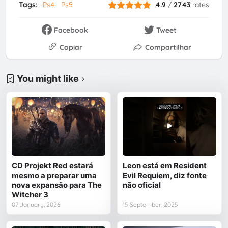
Tags:
Ps4
Ps5
4.9
/
2743
rates
Facebook
Tweet
Copiar
Compartilhar
You might like
CD Projekt Red estará
Leon está em Resident
mesmo a preparar uma
Evil Requiem, diz fonte
nova expansão para The
não oficial
Witcher 3
07 January, 2026
15 September, 2025