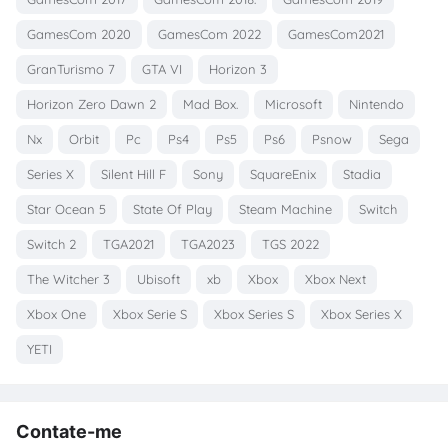
GamesCom 2020
GamesCom 2022
GamesCom2021
GranTurismo 7
GTA VI
Horizon 3
Horizon Zero Dawn 2
Mad Box.
Microsoft
Nintendo
Nx
Orbit
Pc
Ps4
Ps5
Ps6
Psnow
Sega
Series X
Silent Hill F
Sony
SquareEnix
Stadia
Star Ocean 5
State Of Play
Steam Machine
Switch
Switch 2
TGA2021
TGA2023
TGS 2022
The Witcher 3
Ubisoft
xb
Xbox
Xbox Next
Xbox One
Xbox Serie S
Xbox Series S
Xbox Series X
YETI
Contate-me