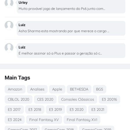
Urley
Muito provável jogo de lançamento do Ps6 junto com...
Luiz
Asha Sharma esta mostrando por que merece o cargo ...
Luiz
É melhor assinar só a Plus e passar a geração só c...
Main Tags
Amazon
Analises
Apple
BETHESDA
BGS
CBLOL 2020
CES 2020
Consoles Clássicos
E3 20016
E3 2017
E3 2018
E3 2019
E3 2020
E3 2021
E3 2024
Final Fantasy XV
Final Fantasy XVI
GamesCom 2017
GamesCom 2018.
GamesCom 2019