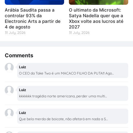
Arábia Saudita passa a
O ultimato da Microsoft:
controlar 93% da
Satya Nadella quer que a
Electronic Arts a partir de
Xbox volte aos lucros até
4 de agosto
2027
31 July, 2026
31 July, 2026
Comments
Luiz
O CEO da Take Two é um MACACO FILHO DA PUTA!!! Ago...
Luiz
kkkkkkk tragédia norte americana, perder uma multi...
Luiz
Que bela merda de boicote, não afetará em nada a S...