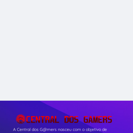
A Central dos G@mers nasceu com o objetivo de