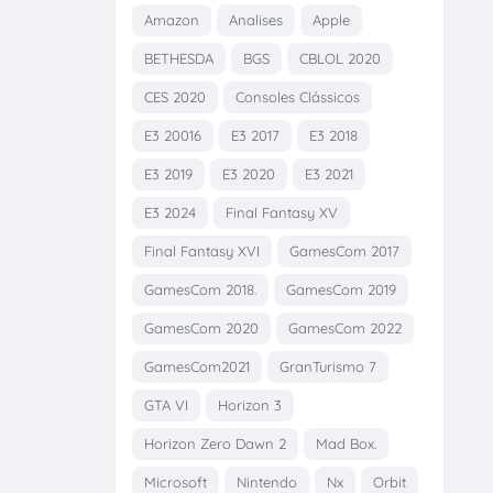
Amazon
Analises
Apple
BETHESDA
BGS
CBLOL 2020
CES 2020
Consoles Clássicos
E3 20016
E3 2017
E3 2018
E3 2019
E3 2020
E3 2021
E3 2024
Final Fantasy XV
Final Fantasy XVI
GamesCom 2017
GamesCom 2018.
GamesCom 2019
GamesCom 2020
GamesCom 2022
GamesCom2021
GranTurismo 7
GTA VI
Horizon 3
Horizon Zero Dawn 2
Mad Box.
Microsoft
Nintendo
Nx
Orbit