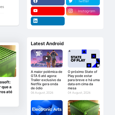
Twitter
tes
Instagram
Latest Android
A maior polémica de
O próximo State of
GTA 6 até agora:
Play pode estar
Trailer exclusivo da
para breve e há uma
osoft:
Netflix gera onda
data em cima da
 que a
de ódio
mesa
ros até
06 August, 2026
04 August, 2026