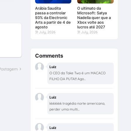
Arábia Saudita
O ultimato da
passa a controlar
Microsoft: Satya
93% da Electronic
Nadella quer que a
Arts a partir de 4 de
Xbox volte aos
agosto
lucros até 2027
31 July, 2026
31 July, 2026
Comments
Luiz
 Postagem
O CEO da Take Two é um MACACO
FILHO DA PUTA!!! Ago...
Luiz
kkkkkkk tragédia norte americana,
perder uma multi...
Luiz