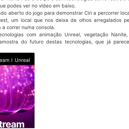
que podes ver no vídeo em baixo.
ndo aberto do jogo para demonstrar Ciri a percorrer loca
rest, um local que nos deixa de olhos arregalados pe
á a correr numa consola.
cnologias com animação Unreal, vegetação Nanite,
mostra do futuro destas tecnologias, que já parec
ream I Unreal