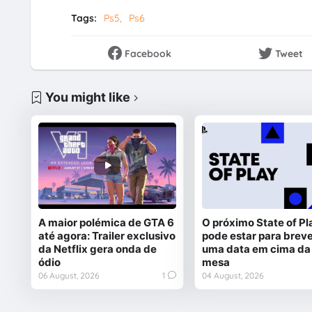
Tags:
Ps5
Ps6
Facebook
Tweet
You might like
A maior polémica de GTA 6
O próximo State of Pl
até agora: Trailer exclusivo
pode estar para breve
da Netflix gera onda de
uma data em cima da
ódio
mesa
06 August, 2026
1
04 August, 2026