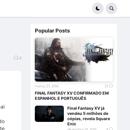
Popular Posts
0
março 23, 2016
23
FINAL FANTASY XV CONFIRMADO EM
ESPANHOL E PORTUGUÊS
al
Final Fantasy XV já
vendeu 5 milhões de
cópias, revela Square
do
Enix
de
dezembro 01, 2016
9