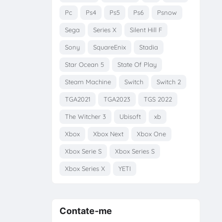
Pc
Ps4
Ps5
Ps6
Psnow
Sega
Series X
Silent Hill F
Sony
SquareEnix
Stadia
Star Ocean 5
State Of Play
Steam Machine
Switch
Switch 2
TGA2021
TGA2023
TGS 2022
The Witcher 3
Ubisoft
xb
Xbox
Xbox Next
Xbox One
Xbox Serie S
Xbox Series S
Xbox Series X
YETI
Contate-me