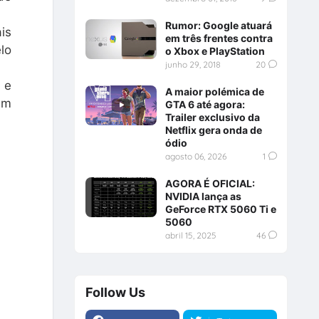
Rumor: Google atuará
is
em três frentes contra
lo
o Xbox e PlayStation
junho 29, 2018
20
 e
A maior polémica de
em
GTA 6 até agora:
Trailer exclusivo da
Netflix gera onda de
ódio
agosto 06, 2026
1
AGORA É OFICIAL:
NVIDIA lança as
GeForce RTX 5060 Ti e
5060
abril 15, 2025
46
Follow Us