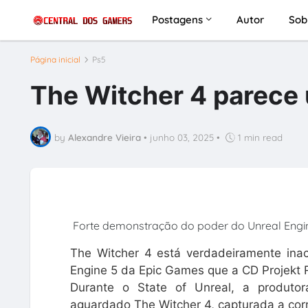
Postagens
Autor
Sob
Página inicial
Ps5
The Witcher 4 parece
by
Alexandre Vieira
•
junho 03, 2025
•
1 min read
Forte demonstração do poder do Unreal Engi
The Witcher 4 está verdadeiramente ina
Engine 5 da Epic Games que a CD Projekt R
Durante o State of Unreal, a produtor
aguardado The Witcher 4, capturada a cor