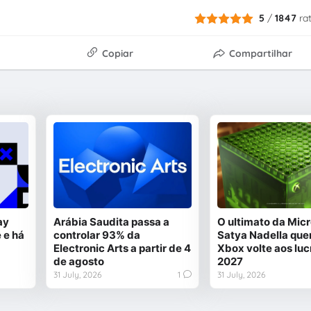
5
/
1847
ra
Copiar
Compartilhar
ay
Arábia Saudita passa a
O ultimato da Micr
 e há
controlar 93% da
Satya Nadella quer
Electronic Arts a partir de 4
Xbox volte aos luc
de agosto
2027
31 July, 2026
1
31 July, 2026