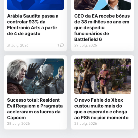
Arábia Saudita passa a
CEO da EA recebe bónus
controlar 93% da
de 38 milhões no ano em
Electronic Arts a partir
que despediu
de 4 de agosto
funcionários de
Battlefield 6
31 July, 2026
1
29 July, 2026
Sucesso total: Resident
O novo Fable do Xbox
Evil Requiem e Pragmata
custou muito mais do
aceleraram os lucros da
que o esperado e chega
Capcom
ao PS5 no pior momento
28 July, 2026
28 July, 2026