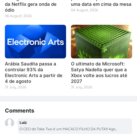
da Netflix gera onda de
uma data em cima da mesa
ódio
04 August, 2026
06 August, 2026
Arábia Saudita passa a
O ultimato da Microsoft:
controlar 93% da
Satya Nadella quer que a
Electronic Arts a partir de
Xbox volte aos lucros até
4 de agosto
2027
31 July, 2026
31 July, 2026
Comments
Luiz
O CEO da Take Two é um MACACO FILHO DA PUTA!!! Ago...