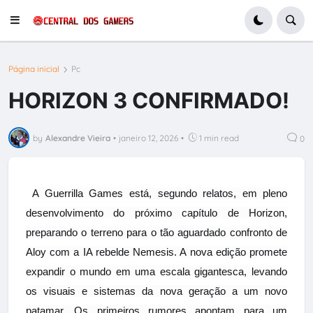
Página inicial
Pc
HORIZON 3 CONFIRMADO!
by
Alexandre Vieira
•
janeiro 12, 2026
•
1 min read
0
A Guerrilla Games está, segundo relatos, em pleno
desenvolvimento do próximo capítulo de Horizon,
preparando o terreno para o tão aguardado confronto de
Aloy com a IA rebelde Nemesis. A nova edição promete
expandir o mundo em uma escala gigantesca, levando
os visuais e sistemas da nova geração a um novo
patamar. Os primeiros rumores apontam para um