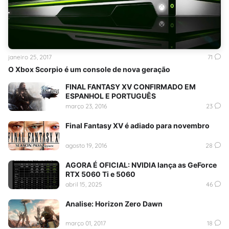
janeiro 25, 2017
71
O Xbox Scorpio é um console de nova geração
FINAL FANTASY XV CONFIRMADO EM
ESPANHOL E PORTUGUÊS
março 23, 2016
23
Final Fantasy XV é adiado para novembro
agosto 19, 2016
28
AGORA É OFICIAL: NVIDIA lança as GeForce
RTX 5060 Ti e 5060
abril 15, 2025
46
Analise: Horizon Zero Dawn
março 01, 2017
18