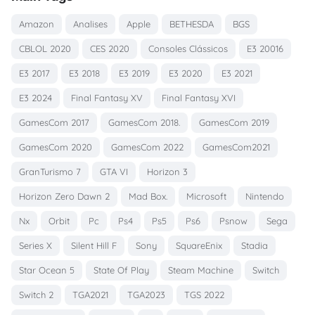
Amazon
Analises
Apple
BETHESDA
BGS
CBLOL 2020
CES 2020
Consoles Clássicos
E3 20016
E3 2017
E3 2018
E3 2019
E3 2020
E3 2021
E3 2024
Final Fantasy XV
Final Fantasy XVI
GamesCom 2017
GamesCom 2018.
GamesCom 2019
GamesCom 2020
GamesCom 2022
GamesCom2021
GranTurismo 7
GTA VI
Horizon 3
Horizon Zero Dawn 2
Mad Box.
Microsoft
Nintendo
Nx
Orbit
Pc
Ps4
Ps5
Ps6
Psnow
Sega
Series X
Silent Hill F
Sony
SquareEnix
Stadia
Star Ocean 5
State Of Play
Steam Machine
Switch
Switch 2
TGA2021
TGA2023
TGS 2022