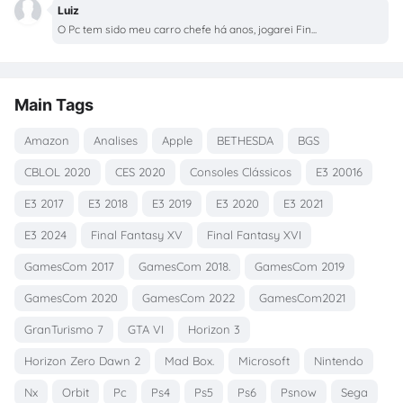
Luiz
O Pc tem sido meu carro chefe há anos, jogarei Fin...
Main Tags
Amazon
Analises
Apple
BETHESDA
BGS
CBLOL 2020
CES 2020
Consoles Clássicos
E3 20016
E3 2017
E3 2018
E3 2019
E3 2020
E3 2021
E3 2024
Final Fantasy XV
Final Fantasy XVI
GamesCom 2017
GamesCom 2018.
GamesCom 2019
GamesCom 2020
GamesCom 2022
GamesCom2021
GranTurismo 7
GTA VI
Horizon 3
Horizon Zero Dawn 2
Mad Box.
Microsoft
Nintendo
Nx
Orbit
Pc
Ps4
Ps5
Ps6
Psnow
Sega