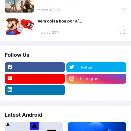
março 01, 2017
18
Vem coisa boa por aí...
maio 22, 2019
12
Follow Us
Twitter
Instagram
Latest Android