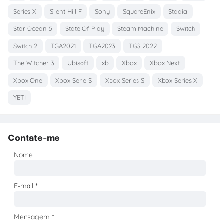
Series X
Silent Hill F
Sony
SquareEnix
Stadia
Star Ocean 5
State Of Play
Steam Machine
Switch
Switch 2
TGA2021
TGA2023
TGS 2022
The Witcher 3
Ubisoft
xb
Xbox
Xbox Next
Xbox One
Xbox Serie S
Xbox Series S
Xbox Series X
YETI
Contate-me
Nome
E-mail
*
Mensagem
*