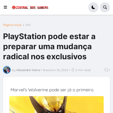
Página inicial
Ps5
PlayStation pode estar a
preparar uma mudança
radical nos exclusivos
by
Alexandre Vieira
•
fevereiro 26, 2026
•
2 min read
1
Marvel's Wolverine pode ser já o primeiro.