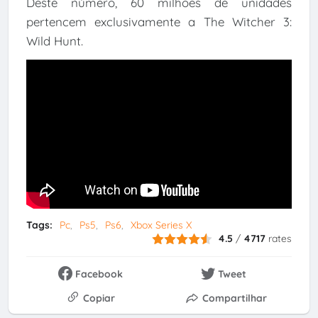
Deste número, 60 milhões de unidades
pertencem exclusivamente a The Witcher 3:
Wild Hunt.
Tags:
Pc
Ps5
Ps6
Xbox Series X
4.5
/
4717
rates
Facebook
Tweet
Copiar
Compartilhar