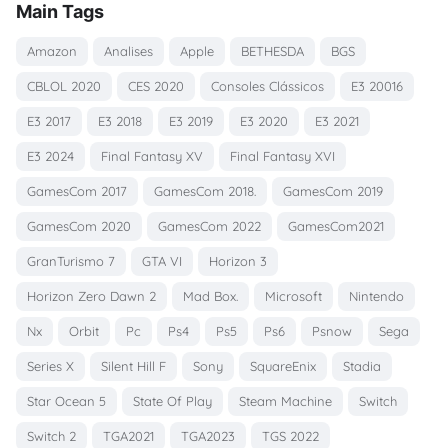
Main Tags
Amazon
Analises
Apple
BETHESDA
BGS
CBLOL 2020
CES 2020
Consoles Clássicos
E3 20016
E3 2017
E3 2018
E3 2019
E3 2020
E3 2021
E3 2024
Final Fantasy XV
Final Fantasy XVI
GamesCom 2017
GamesCom 2018.
GamesCom 2019
GamesCom 2020
GamesCom 2022
GamesCom2021
GranTurismo 7
GTA VI
Horizon 3
Horizon Zero Dawn 2
Mad Box.
Microsoft
Nintendo
Nx
Orbit
Pc
Ps4
Ps5
Ps6
Psnow
Sega
Series X
Silent Hill F
Sony
SquareEnix
Stadia
Star Ocean 5
State Of Play
Steam Machine
Switch
Switch 2
TGA2021
TGA2023
TGS 2022