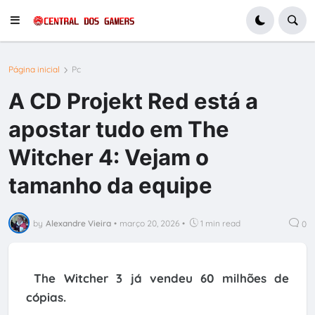
Página inicial
Pc
A CD Projekt Red está a
apostar tudo em The
Witcher 4: Vejam o
tamanho da equipe
by
Alexandre Vieira
•
março 20, 2026
•
1 min read
0
The Witcher 3 já vendeu 60 milhões de
cópias.