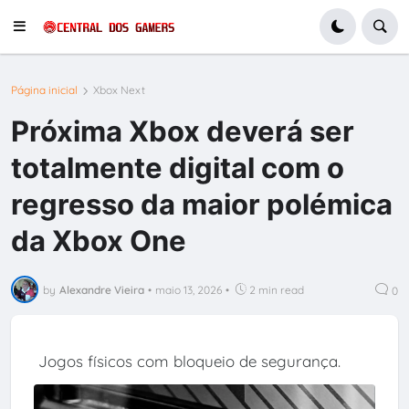
Página inicial
Xbox Next
Próxima Xbox deverá ser
totalmente digital com o
regresso da maior polémica
da Xbox One
by
Alexandre Vieira
•
maio 13, 2026
•
2 min read
0
Jogos físicos com bloqueio de segurança.