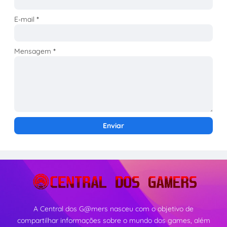
E-mail
*
Mensagem
*
A Central dos G@mers nasceu com o objetivo de
compartilhar informações sobre o mundo dos games, além