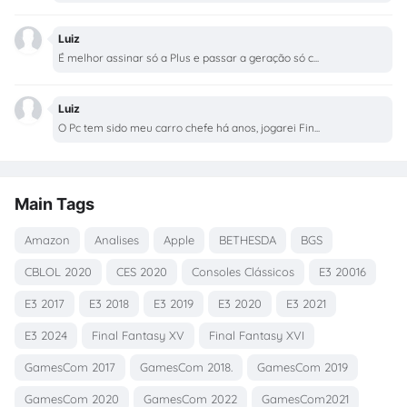
Luiz
É melhor assinar só a Plus e passar a geração só c...
Luiz
O Pc tem sido meu carro chefe há anos, jogarei Fin...
Main Tags
Amazon
Analises
Apple
BETHESDA
BGS
CBLOL 2020
CES 2020
Consoles Clássicos
E3 20016
E3 2017
E3 2018
E3 2019
E3 2020
E3 2021
E3 2024
Final Fantasy XV
Final Fantasy XVI
GamesCom 2017
GamesCom 2018.
GamesCom 2019
GamesCom 2020
GamesCom 2022
GamesCom2021