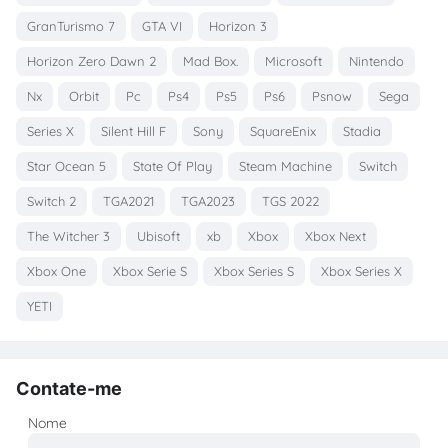
GranTurismo 7
GTA VI
Horizon 3
Horizon Zero Dawn 2
Mad Box.
Microsoft
Nintendo
Nx
Orbit
Pc
Ps4
Ps5
Ps6
Psnow
Sega
Series X
Silent Hill F
Sony
SquareEnix
Stadia
Star Ocean 5
State Of Play
Steam Machine
Switch
Switch 2
TGA2021
TGA2023
TGS 2022
The Witcher 3
Ubisoft
xb
Xbox
Xbox Next
Xbox One
Xbox Serie S
Xbox Series S
Xbox Series X
YETI
Contate-me
Nome