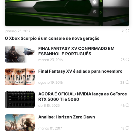
janeiro 25, 2017
71
O Xbox Scorpio é um console de nova geração
FINAL FANTASY XV CONFIRMADO EM
ESPANHOL E PORTUGUÊS
março 23, 2016
23
Final Fantasy XV é adiado para novembro
agosto 19, 2016
28
AGORA É OFICIAL: NVIDIA lança as GeForce
RTX 5060 Ti e 5060
abril 15, 2025
46
Analise: Horizon Zero Dawn
março 01, 2017
18