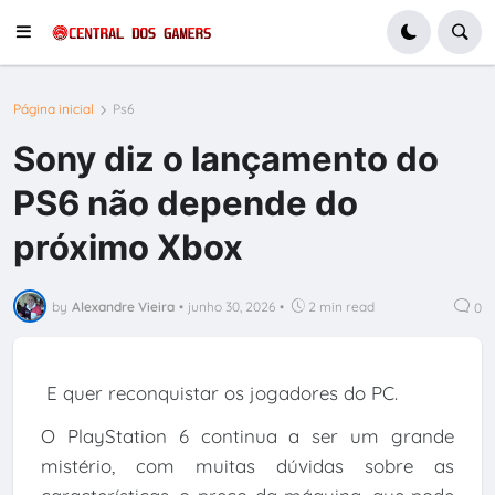
Página inicial
Ps6
Sony diz o lançamento do
PS6 não depende do
próximo Xbox
by
Alexandre Vieira
•
junho 30, 2026
•
2 min read
0
E quer reconquistar os jogadores do PC.
O PlayStation 6 continua a ser um grande
mistério, com muitas dúvidas sobre as