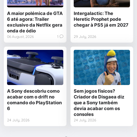
A maior polémica de GTA
Intergalactic: The
6 até agora: Trailer
Heretic Prophet pode
exclusivo da Netflix gera
chegar à PS5 já em 2027
onda de ódio
06 August, 2026
1
29 July, 2026
A Sony descobriu como
Sem jogos físicos?
acabar com o drift no
Criador de Disgaea diz
comando do PlayStation
que a Sony também
6
devia acabar com os
consoles
24 July, 2026
24 July, 2026