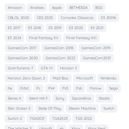
Amazon
Analises
Apple
BETHESDA
BGS
CBLOL 2020
CES 2020
Consoles Clássicos
E3 20016
E3 2017
E3 2018
E3 2019
E3 2020
E3 2021
E3 2024
Final Fantasy XV
Final Fantasy XVI
GamesCom 2017
GamesCom 2018.
GamesCom 2019
GamesCom 2020
GamesCom 2022
GamesCom2021
GranTurismo 7
GTA VI
Horizon 3
Horizon Zero Dawn 2
Mad Box.
Microsoft
Nintendo
Nx
Orbit
Pc
Ps4
Ps5
Ps6
Psnow
Sega
Series X
Silent Hill F
Sony
SquareEnix
Stadia
Star Ocean 5
State Of Play
Steam Machine
Switch
Switch 2
TGA2021
TGA2023
TGS 2022
The Witcher 3
Ubisoft
xb
Xbox
Xbox Next