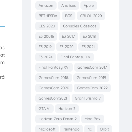
Amazon
Analises
Apple
BETHESDA
BGS
CBLOL 2020
CES 2020
Consoles Clássicos
E3 20016
E3 2017
E3 2018
E3 2019
E3 2020
E3 2021
nas
at
E3 2024
Final Fantasy XV
 um
Final Fantasy XVI
GamesCom 2017
ará
GamesCom 2018.
GamesCom 2019
GamesCom 2020
GamesCom 2022
GamesCom2021
GranTurismo 7
GTA VI
Horizon 3
Horizon Zero Dawn 2
Mad Box.
Microsoft
Nintendo
Nx
Orbit