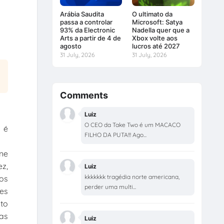
Arábia Saudita
O ultimato da
passa a controlar
Microsoft: Satya
93% da Electronic
Nadella quer que a
Arts a partir de 4 de
Xbox volte aos
agosto
lucros até 2027
31 July, 2026
31 July, 2026
Comments
Luiz
O CEO da Take Two é um MACACO
s é
FILHO DA PUTA!!! Ago...
One
z,
Luiz
kkkkkkk tragédia norte americana,
tos
perder uma multi...
res
nto
as
Luiz