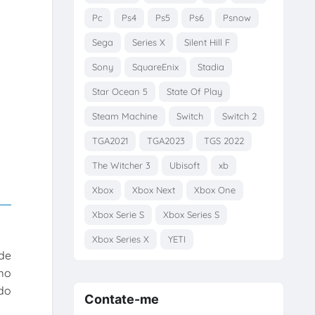
Pc
Ps4
Ps5
Ps6
Psnow
Sega
Series X
Silent Hill F
Sony
SquareEnix
Stadia
Star Ocean 5
State Of Play
Steam Machine
Switch
Switch 2
TGA2021
TGA2023
TGS 2022
The Witcher 3
Ubisoft
xb
Xbox
Xbox Next
Xbox One
Xbox Serie S
Xbox Series S
Xbox Series X
YETI
 de
mo
 do
Contate-me