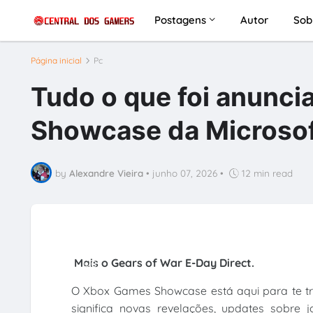
Postagens
Autor
Sob
Página inicial
Pc
Tudo o que foi anunc
Showcase da Microso
by
Alexandre Vieira
•
junho 07, 2026
•
12 min read
De
Mais o Gears of War E-Day Direct.
O Xbox Games Showcase está aqui para te tra
significa novas revelações, updates sobre 