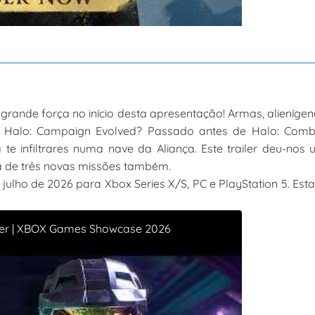
rande força no início desta apresentação! Armas, alieníge
e Halo: Campaign Evolved? Passado antes de Halo: Comb
te infiltrares numa nave da Aliança. Este trailer deu-nos
ia de três novas missões também.
ulho de 2026 para Xbox Series X/S, PC e PlayStation 5. Est
iler | XBOX Games Showcase 2026