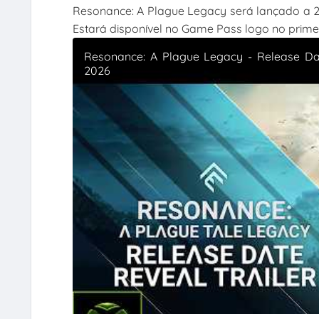
Resonance: A Plague Legacy será lançado a 27
Estará disponível no Game Pass logo no primei
Resonance: A Plague Legacy - Release Da
2026