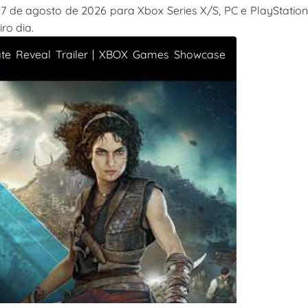
 de agosto de 2026 para Xbox Series X/S, PC e PlayStation
ro dia.
te Reveal Trailer | XBOX Games Showcase