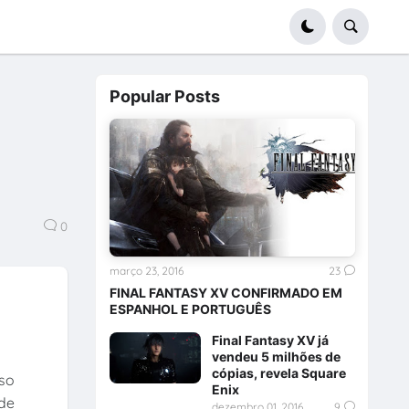
Popular Posts
0
março 23, 2016
23
FINAL FANTASY XV CONFIRMADO EM
ESPANHOL E PORTUGUÊS
Final Fantasy XV já
vendeu 5 milhões de
cópias, revela Square
sso
Enix
de
dezembro 01, 2016
9