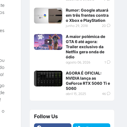
ste
Rumor: Google atuará
gos
em três frentes contra
o Xbox e PlayStation
junho 29, 2018
20
mes
A maior polémica de
GTA 6 até agora:
Trailer exclusivo da
Netflix gera onda de
ódio
ou
agosto 06, 2026
1
do
AGORA É OFICIAL:
a!
NVIDIA lança as
GeForce RTX 5060 Ti e
go
5060
de
abril 15, 2025
46
!
 o
Follow Us