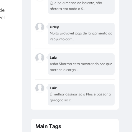
Que bela merda de boicote, não
afetará em nada a S...
 de
vel
Urley
Muito provável jogo de lançamento do
Ps6 junto com...
Luiz
Asha Sharma esta mostrando por que
merece o cargo ...
Luiz
É melhor assinar só a Plus e passar a
geração só c...
Main Tags