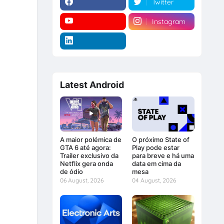
Twitter
Instagram
Latest Android
A maior polémica de
O próximo State of
GTA 6 até agora:
Play pode estar
Trailer exclusivo da
para breve e há uma
Netflix gera onda
data em cima da
de ódio
mesa
06 August, 2026
04 August, 2026