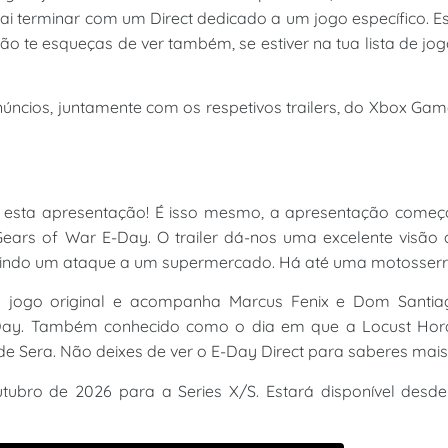
ai terminar com um Direct dedicado a um jogo específico. E
ão te esqueças de ver também, se estiver na tua lista de jo
anúncios, juntamente com os respetivos trailers, do Xbox Ga
ar esta apresentação! É isso mesmo, a apresentação começ
ars of War E-Day. O trailer dá-nos uma excelente visão 
luindo um ataque a um supermercado. Há até uma motosserr
o jogo original e acompanha Marcus Fenix e Dom Santia
Day. Também conhecido como o dia em que a Locust Hor
de Sera. Não deixes de ver o E-Day Direct para saberes mais
ubro de 2026 para a Series X/S. Estará disponível desde