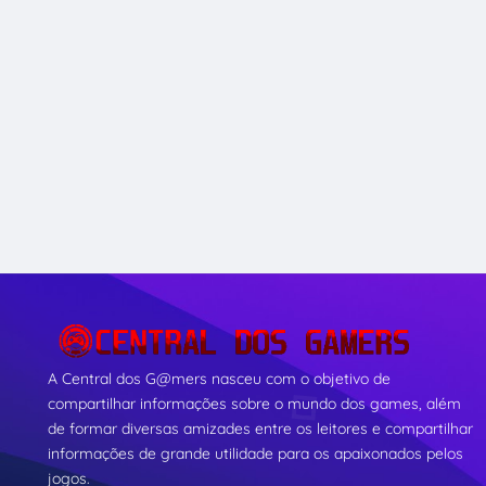
A Central dos G@mers nasceu com o objetivo de
compartilhar informações sobre o mundo dos games, além
de formar diversas amizades entre os leitores e compartilhar
informações de grande utilidade para os apaixonados pelos
jogos.