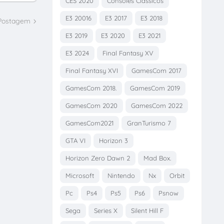
CES 2020
Consoles Clássicos
E3 20016
E3 2017
E3 2018
 Postagem
E3 2019
E3 2020
E3 2021
E3 2024
Final Fantasy XV
Final Fantasy XVI
GamesCom 2017
GamesCom 2018.
GamesCom 2019
GamesCom 2020
GamesCom 2022
GamesCom2021
GranTurismo 7
GTA VI
Horizon 3
Horizon Zero Dawn 2
Mad Box.
Microsoft
Nintendo
Nx
Orbit
Pc
Ps4
Ps5
Ps6
Psnow
Sega
Series X
Silent Hill F