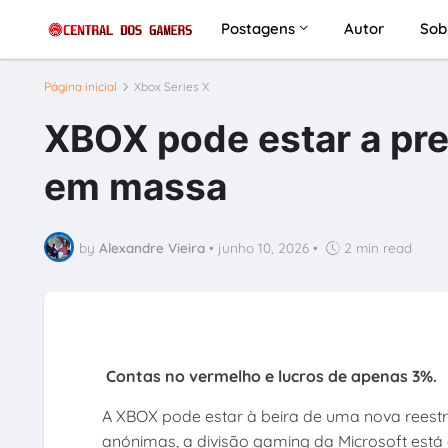
Postagens
Autor
Sob
Página inicial
Xbox Series X
XBOX pode estar a pr
em massa
by
Alexandre Vieira
•
junho 10, 2026
•
2 min read
Contas no vermelho e lucros de apenas 3%.
A XBOX pode estar à beira de uma nova reestr
anónimas, a divisão gaming da Microsoft est