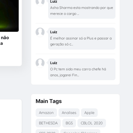
Luiz
Asha Sharma esta mostrando por que
merece o cargo ...
Luiz
 não
É melhor assinar só a Plus e passar a
 a
geração só c...
Luiz
O Pc tem sido meu carro chefe há
anos, jogarei Fin...
Main Tags
Amazon
Analises
Apple
BETHESDA
BGS
CBLOL 2020