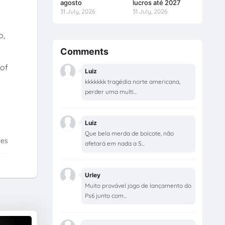
agosto
lucros até 2027
31 July, 2026
31 July, 2026
o,
Comments
 of
Luiz
kkkkkkk tragédia norte americana,
perder uma multi...
Luiz
Que bela merda de boicote, não
tes
afetará em nada a S...
Urley
Muito provável jogo de lançamento do
Ps6 junto com...