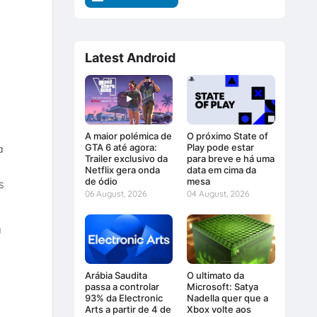
Latest Android
A maior polémica de
O próximo State of
a
GTA 6 até agora:
Play pode estar
Trailer exclusivo da
para breve e há uma
Netflix gera onda
data em cima da
de ódio
mesa
s
06 August, 2026
04 August, 2026
a
Arábia Saudita
O ultimato da
passa a controlar
Microsoft: Satya
93% da Electronic
Nadella quer que a
Arts a partir de 4 de
Xbox volte aos