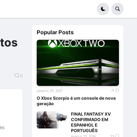
Popular Posts
tos
0
janeiro 25, 2017
71
O Xbox Scorpio é um console de nova
geração
FINAL FANTASY XV
CONFIRMADO EM
ESPANHOL E
es
PORTUGUÊS
março 23, 2016
23