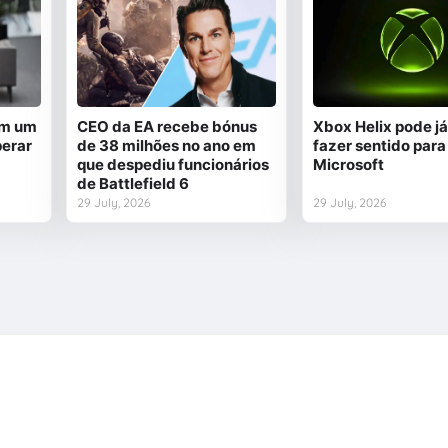
em um
CEO da EA recebe bónus
Xbox Helix pode já
perar
de 38 milhões no ano em
fazer sentido para
que despediu funcionários
Microsoft
de Battlefield 6
29 July, 2026
29 July, 2026