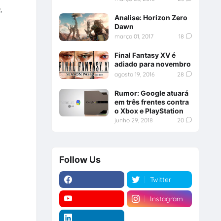
,
Analise: Horizon Zero
Dawn
março 01, 2017
18
Final Fantasy XV é
adiado para novembro
agosto 19, 2016
28
Rumor: Google atuará
em três frentes contra
o Xbox e PlayStation
junho 29, 2018
20
Follow Us
Twitter
Instagram