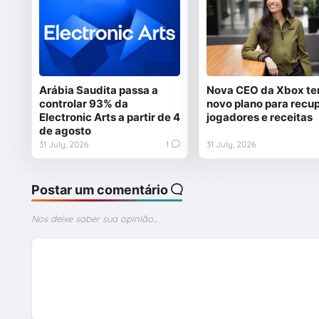
Arábia Saudita passa a
Nova CEO da Xbox t
controlar 93% da
novo plano para recu
Electronic Arts a partir de 4
jogadores e receitas
de agosto
31 July, 2026
1
31 July, 2026
Postar um comentário
Nos deixe saber sua opinião...