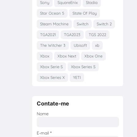
Sony
SquareEnix
Stadia
Star Ocean 5
State Of Play
Steam Machine
Switch
Switch 2
TGA2021
TGA2023
TGS 2022
The Witcher 3
Ubisoft
xb
Xbox
Xbox Next
Xbox One
Xbox Serie S
Xbox Series S
Xbox Series X
YETI
Contate-me
Nome
E-mail
*