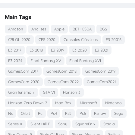
Main Tags
Amazon
Analises
Apple
BETHESDA
BGS
CBLOL 2020
CES 2020
Consoles Clássicos
E3 20016
E3 2017
E3 2018
E3 2019
E3 2020
E3 2021
E3 2024
Final Fantasy XV
Final Fantasy XVI
GamesCom 2017
GamesCom 2018.
GamesCom 2019
GamesCom 2020
GamesCom 2022
GamesCom2021
GranTurismo 7
GTA VI
Horizon 3
Horizon Zero Dawn 2
Mad Box.
Microsoft
Nintendo
Nx
Orbit
Pc
Ps4
Ps5
Ps6
Psnow
Sega
Series X
Silent Hill F
Sony
SquareEnix
Stadia
Star Ocean 5
State Of Play
Steam Machine
Switch