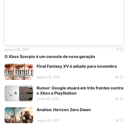
janeiro 25, 2017
71
O Xbox Scorpio é um console de nova geração
Final Fantasy XV é adiado para novembro
agosto 19, 2016
28
Rumor: Google atuará em três frentes contra
o Xbox e PlayStation
junho 29, 2018
20
Analise: Horizon Zero Dawn
março 01, 2017
18