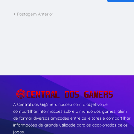
Postagem Anterior
A Central dos G@mers nasceu com o objetivo de
compartilhar informações sobre o mundo dos games, além
de formar diversas amizades entre os leitores e compartilhar
informações de grande utilidade para os apaixonados pelos
jogos.