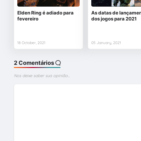
Elden Ring é adiado para
As datas de lançame
fevereiro
dos jogos para 2021
18 October, 2021
05 January, 2021
2 Comentários
Nos deixe saber sua opinião...