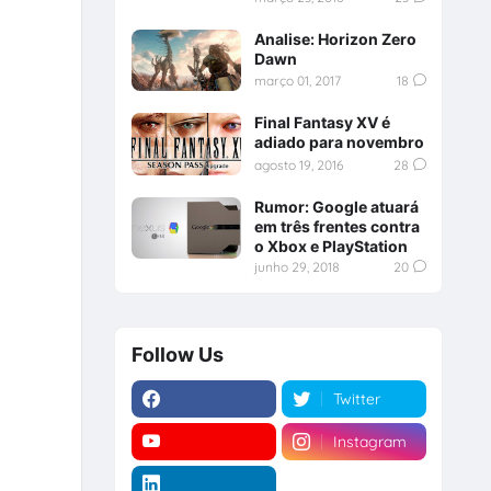
Analise: Horizon Zero
Dawn
março 01, 2017
18
Final Fantasy XV é
adiado para novembro
agosto 19, 2016
28
Rumor: Google atuará
em três frentes contra
o Xbox e PlayStation
junho 29, 2018
20
Follow Us
Twitter
Instagram