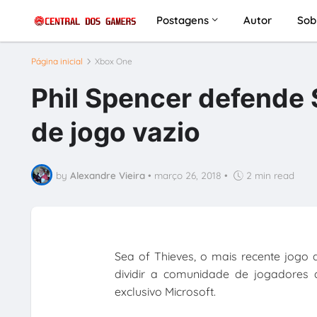
Postagens
Autor
Sob
Página inicial
Xbox One
Phil Spencer defende S
de jogo vazio
by
Alexandre Vieira
•
março 26, 2018
•
2 min read
Sea of Thieves, o mais recente jogo
dividir a comunidade de jogadores
exclusivo Microsoft.