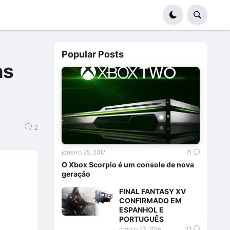
Popular Posts
as
2
janeiro 25, 2017
71
O Xbox Scorpio é um console de nova
geração
FINAL FANTASY XV
CONFIRMADO EM
ESPANHOL E
PORTUGUÊS
março 23, 2016
23