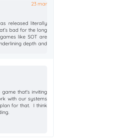
23 mar
 released literally 
at’s bad for the long 
 games like SOT are 
 underlining depth and 
 game that's inviting 
ork with our systems 
an for that.  I think 
ing.
I