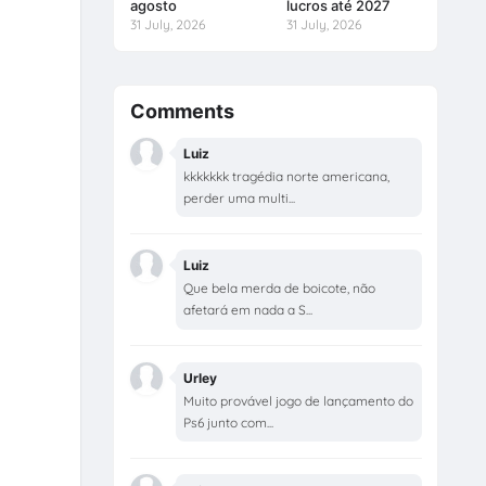
agosto
lucros até 2027
31 July, 2026
31 July, 2026
Comments
Luiz
kkkkkkk tragédia norte americana,
perder uma multi...
Luiz
Que bela merda de boicote, não
afetará em nada a S...
Urley
Muito provável jogo de lançamento do
Ps6 junto com...