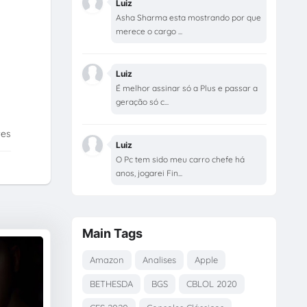
Luiz
Asha Sharma esta mostrando por que
merece o cargo ...
Luiz
É melhor assinar só a Plus e passar a
geração só c...
tes
Luiz
O Pc tem sido meu carro chefe há
anos, jogarei Fin...
Main Tags
Amazon
Analises
Apple
BETHESDA
BGS
CBLOL 2020