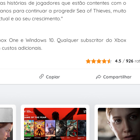
as histórias de jogadores que estão contentes com o
n
anos para continuar a progredir Sea of Thieves, muito
f
tual e ao seu crescimento."
o
r
m
Xbox One e Windows 10. Qualquer subscritor do Xbox
a
ç
custos adicionais.
õ
e
4.5
/
926
ra
s
e
Copiar
Compartilhar
p
r
i
v
a
c
i
d
a