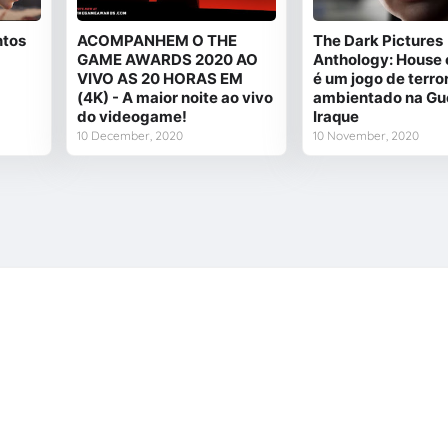
d
e
ntos
ACOMPANHEM O THE
The Dark Pictures
n
GAME AWARDS 2020 AO
Anthology: House 
o
VIVO AS 20 HORAS EM
é um jogo de terro
T
(4K) - A maior noite ao vivo
ambientado na Gu
do videogame!
Iraque
w
10 December, 2020
10 November, 2020
i
t
t
e
r
A
d
s