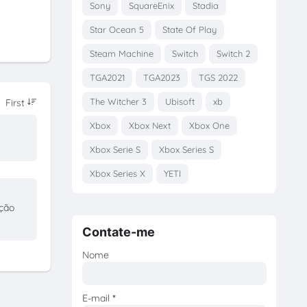
Sony
SquareEnix
Stadia
Star Ocean 5
State Of Play
Steam Machine
Switch
Switch 2
TGA2021
TGA2023
TGS 2022
The Witcher 3
Ubisoft
xb
Xbox
Xbox Next
Xbox One
Xbox Serie S
Xbox Series S
Xbox Series X
YETI
ação
Contate-me
Nome
E-mail
*