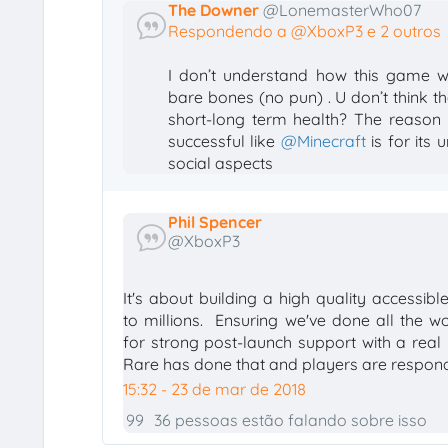
The Downer
@LonemasterWho07
Respondendo a @XboxP3 e 2 outros
I don’t understand how this game was
bare bones (no pun) . U don’t think th
short-long term health? The reason
successful like 
@
Minecraft
 is for its
social aspects
Phil Spencer
✔
@XboxP3
It's about building a high quality accessible
to millions.  Ensuring we've done all the w
for strong post-launch support with a real pl
Rare has done that and players are respond
15:32 - 23 de mar de 2018
99
36 pessoas estão falando sobre isso