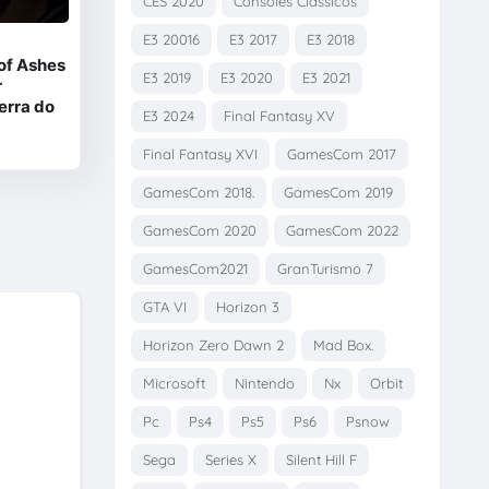
CES 2020
Consoles Clássicos
E3 20016
E3 2017
E3 2018
of Ashes
E3 2019
E3 2020
E3 2021
r
erra do
E3 2024
Final Fantasy XV
Final Fantasy XVI
GamesCom 2017
GamesCom 2018.
GamesCom 2019
GamesCom 2020
GamesCom 2022
GamesCom2021
GranTurismo 7
GTA VI
Horizon 3
Horizon Zero Dawn 2
Mad Box.
Microsoft
Nintendo
Nx
Orbit
Pc
Ps4
Ps5
Ps6
Psnow
Sega
Series X
Silent Hill F