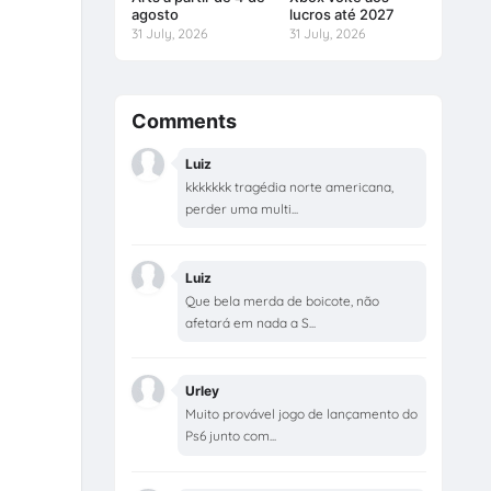
agosto
lucros até 2027
31 July, 2026
31 July, 2026
Comments
Luiz
kkkkkkk tragédia norte americana,
perder uma multi...
Luiz
Que bela merda de boicote, não
afetará em nada a S...
Urley
Muito provável jogo de lançamento do
Ps6 junto com...