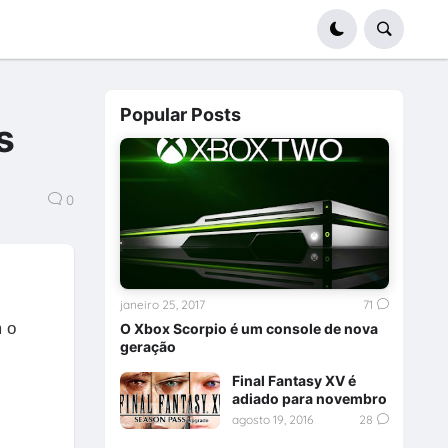
Popular Posts
s
0
janeiro 25, 2017
71
m o
O Xbox Scorpio é um console de nova
geração
Final Fantasy XV é
adiado para novembro
agosto 19, 2016
28