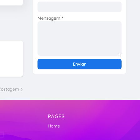
Mensagem
*
 Postagem
PAGES
Home