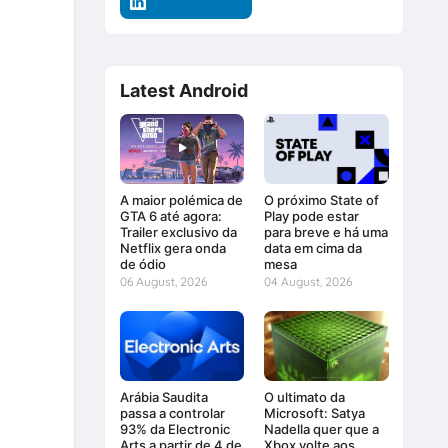
Latest Android
A maior polémica de
O próximo State of
GTA 6 até agora:
Play pode estar
Trailer exclusivo da
para breve e há uma
Netflix gera onda
data em cima da
de ódio
mesa
06 August, 2026
04 August, 2026
Arábia Saudita
O ultimato da
passa a controlar
Microsoft: Satya
93% da Electronic
Nadella quer que a
Arts a partir de 4 de
Xbox volte aos