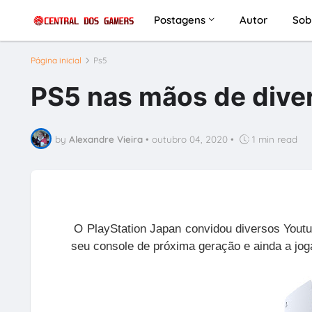
Postagens
Autor
Sob
Página inicial
Ps5
PS5 nas mãos de dive
by
Alexandre Vieira
•
outubro 04, 2020
•
1 min read
O PlayStation Japan convidou diversos Youtu
seu console de próxima geração e ainda a joga