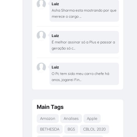
Luiz
Asha Sharma esta mostrando por que
merece o cargo ...
Luiz
É melhor assinar só a Plus e passar a
geração só c...
Luiz
O Pc tem sido meu carro chefe há
anos, jogarei Fin...
Main Tags
Amazon
Analises
Apple
BETHESDA
BGS
CBLOL 2020