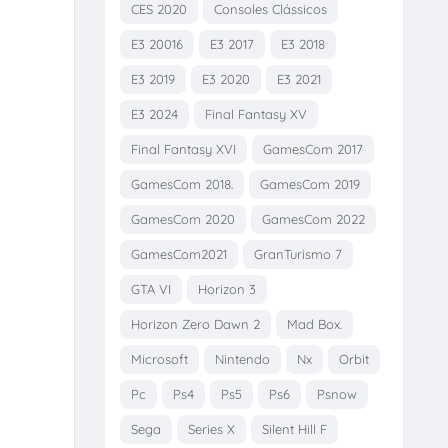
CES 2020
Consoles Clássicos
E3 20016
E3 2017
E3 2018
E3 2019
E3 2020
E3 2021
E3 2024
Final Fantasy XV
Final Fantasy XVI
GamesCom 2017
GamesCom 2018.
GamesCom 2019
GamesCom 2020
GamesCom 2022
GamesCom2021
GranTurismo 7
GTA VI
Horizon 3
Horizon Zero Dawn 2
Mad Box.
Microsoft
Nintendo
Nx
Orbit
Pc
Ps4
Ps5
Ps6
Psnow
Sega
Series X
Silent Hill F