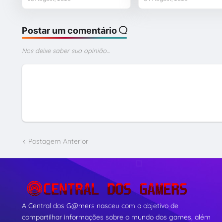
Postar um comentário
Nos deixe saber sua opinião...
Postagem Anterior
A Central dos G@mers nasceu com o objetivo de
compartilhar informações sobre o mundo dos games, além