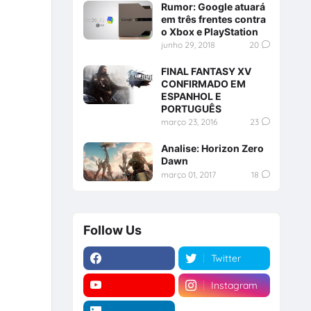
Rumor: Google atuará
em três frentes contra
o Xbox e PlayStation
junho 29, 2018
20
FINAL FANTASY XV
CONFIRMADO EM
ESPANHOL E
PORTUGUÊS
março 23, 2016
23
Analise: Horizon Zero
Dawn
março 01, 2017
18
Follow Us
Twitter
Instagram