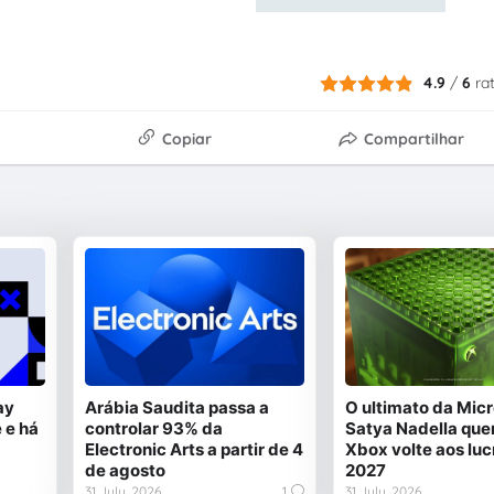
4.9
/
6
ra
Copiar
Compartilhar
ay
Arábia Saudita passa a
O ultimato da Micr
 e há
controlar 93% da
Satya Nadella quer
Electronic Arts a partir de 4
Xbox volte aos luc
de agosto
2027
31 July, 2026
1
31 July, 2026