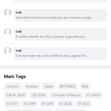
Luiz
Asha Sharma esta mostrando por que merece o cargo ...
Luiz
É melhor assinar só a Plus e passar a geração só c...
Luiz
O Pc tem sido meu carro chefe há anos, jogarei Fin...
Main Tags
Amazon
Analises
Apple
BETHESDA
BGS
CBLOL 2020
CES 2020
Consoles Clássicos
E3 20016
E3 2017
E3 2018
E3 2019
E3 2020
E3 2021