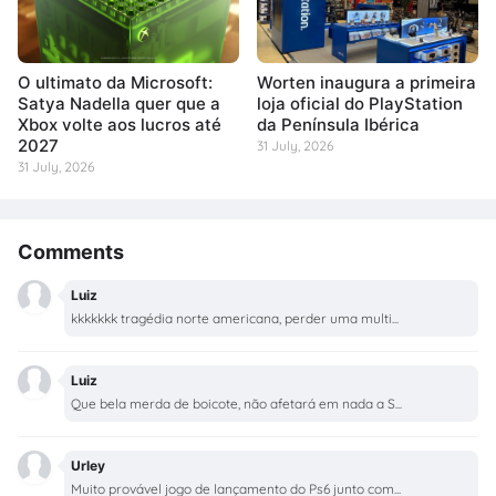
O ultimato da Microsoft:
Worten inaugura a primeira
Satya Nadella quer que a
loja oficial do PlayStation
Xbox volte aos lucros até
da Península Ibérica
2027
31 July, 2026
31 July, 2026
Comments
Luiz
kkkkkkk tragédia norte americana, perder uma multi...
Luiz
Que bela merda de boicote, não afetará em nada a S...
Urley
Muito provável jogo de lançamento do Ps6 junto com...