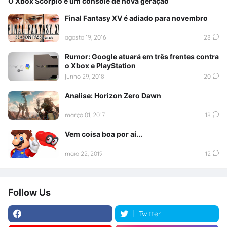
O Xbox Scorpio é um console de nova geração
Final Fantasy XV é adiado para novembro
agosto 19, 2016
28
Rumor: Google atuará em três frentes contra
o Xbox e PlayStation
junho 29, 2018
20
Analise: Horizon Zero Dawn
março 01, 2017
18
Vem coisa boa por aí...
maio 22, 2019
12
Follow Us
Twitter