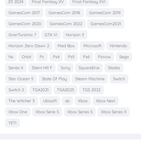
E3 2024
Final Fantasy XV
Final Fantasy XVI
GamesCom 2017
GamesCom 2018.
GamesCom 2019
GamesCom 2020
GamesCom 2022
GamesCom2021
GranTurismo 7
GTA VI
Horizon 3
Horizon Zero Dawn 2
Mad Box.
Microsoft
Nintendo
Nx
Orbit
Pc
Ps4
Ps5
Ps6
Psnow
Sega
Series X
Silent Hill F
Sony
SquareEnix
Stadia
Star Ocean 5
State Of Play
Steam Machine
Switch
Switch 2
TGA2021
TGA2023
TGS 2022
The Witcher 3
Ubisoft
xb
Xbox
Xbox Next
Xbox One
Xbox Serie S
Xbox Series S
Xbox Series X
YETI