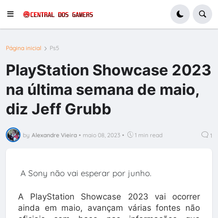
Página inicial
Ps5
PlayStation Showcase 2023
na última semana de maio,
diz Jeff Grubb
by
Alexandre Vieira
•
maio 08, 2023
•
1 min read
1
A Sony não vai esperar por junho.
A PlayStation Showcase 2023 vai ocorrer
ainda em maio, avançam várias fontes não