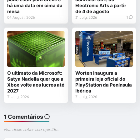
há uma data em cima da
Electronic Arts a partir
mesa
de 4 de agosto
04 August, 2026
31 July, 2026
1
O ultimato da Microsoft:
Worten inaugura a
Satya Nadella quer que a
primeira loja oficial do
Xbox volte aos lucros até
PlayStation da Península
2027
Ibérica
31 July, 2026
31 July, 2026
1 Comentários
Nos deixe saber sua opinião...