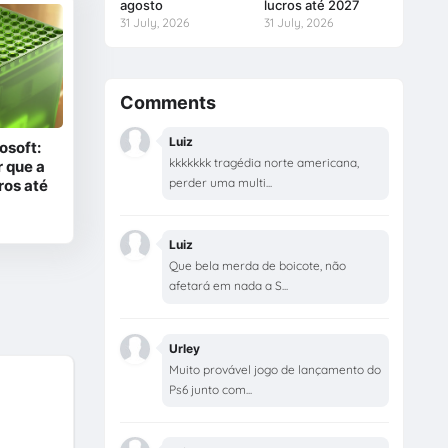
agosto
lucros até 2027
31 July, 2026
31 July, 2026
Comments
Luiz
osoft:
kkkkkkk tragédia norte americana,
 que a
perder uma multi...
ros até
Luiz
Que bela merda de boicote, não
afetará em nada a S...
Urley
Muito provável jogo de lançamento do
Ps6 junto com...