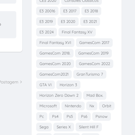
CES 2020
Consoles Clássicos
E3 20016
E3 2017
E3 2018
E3 2019
E3 2020
E3 2021
o
E3 2024
Final Fantasy XV
Final Fantasy XVI
GamesCom 2017
GamesCom 2018.
GamesCom 2019
GamesCom 2020
GamesCom 2022
GamesCom2021
GranTurismo 7
 Postagem
GTA VI
Horizon 3
Horizon Zero Dawn 2
Mad Box.
Microsoft
Nintendo
Nx
Orbit
Pc
Ps4
Ps5
Ps6
Psnow
Sega
Series X
Silent Hill F