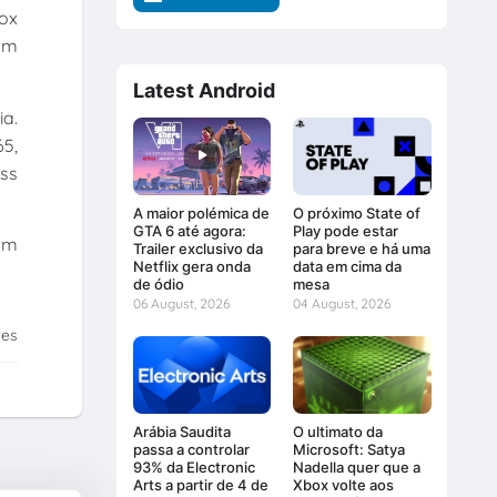
ox
com
Latest Android
ia.
5,
ss
A maior polémica de
O próximo State of
GTA 6 até agora:
Play pode estar
am
Trailer exclusivo da
para breve e há uma
Netflix gera onda
data em cima da
de ódio
mesa
06 August, 2026
04 August, 2026
tes
Arábia Saudita
O ultimato da
passa a controlar
Microsoft: Satya
93% da Electronic
Nadella quer que a
Arts a partir de 4 de
Xbox volte aos