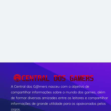
A Central dos G@mers nasceu com o objetivo de
compartilhar informações sobre o mundo dos games, além
de formar diversas amizades entre os leitores e compartilhar
informações de grande utilidade para os apaixonados pelos
jogos.