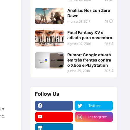
Analise: Horizon Zero
Dawn
março 01, 2017
18
Final Fantasy XV é
adiado para novembro
agosto 19, 2016
28
Rumor: Google atuará
em três frentes contra
o Xbox e PlayStation
junho 29, 2018
20
Follow Us
Twitter
der
uma
Instagram