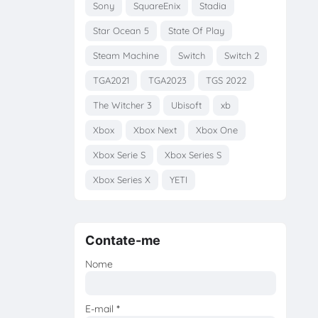
Sony
SquareEnix
Stadia
Star Ocean 5
State Of Play
Steam Machine
Switch
Switch 2
TGA2021
TGA2023
TGS 2022
The Witcher 3
Ubisoft
xb
Xbox
Xbox Next
Xbox One
Xbox Serie S
Xbox Series S
Xbox Series X
YETI
Contate-me
Nome
E-mail
*