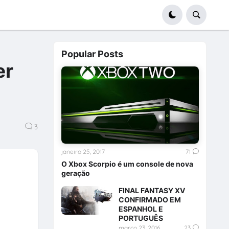
Popular Posts
er
3
janeiro 25, 2017
71
O Xbox Scorpio é um console de nova
geração
FINAL FANTASY XV
CONFIRMADO EM
ESPANHOL E
PORTUGUÊS
março 23, 2016
23