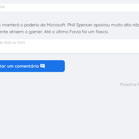
:08
 manterá o poderio da Microsoft. Phill Spencer apostou muito alto nã
nte atraem o gamer. Até o último Forza foi um fiasco.
de 2025 às 13:03
tar um comentário
Próxima