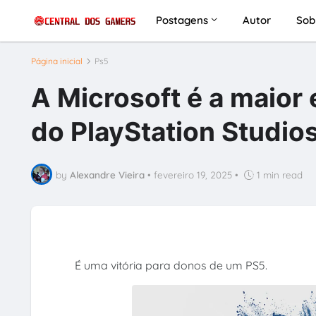
Postagens
Autor
Sob
Página inicial
Ps5
A Microsoft é a maior e
do PlayStation Studio
by
Alexandre Vieira
•
fevereiro 19, 2025
•
1 min read
É uma vitória para donos de um PS5.