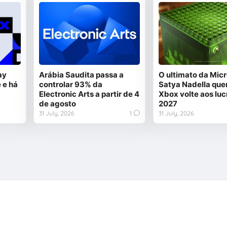
ay
Arábia Saudita passa a
O ultimato da Micr
 e há
controlar 93% da
Satya Nadella quer
Electronic Arts a partir de 4
Xbox volte aos luc
de agosto
2027
31 July, 2026
1
31 July, 2026