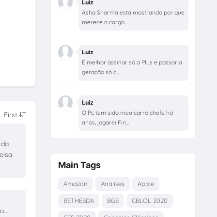
Luiz
Asha Sharma esta mostrando por que
merece o cargo ...
Luiz
É melhor assinar só a Plus e passar a
geração só c...
Luiz
O Pc tem sido meu carro chefe há
anos, jogarei Fin...
 da
oisa
Main Tags
Amazon
Analises
Apple
BETHESDA
BGS
CBLOL 2020
...