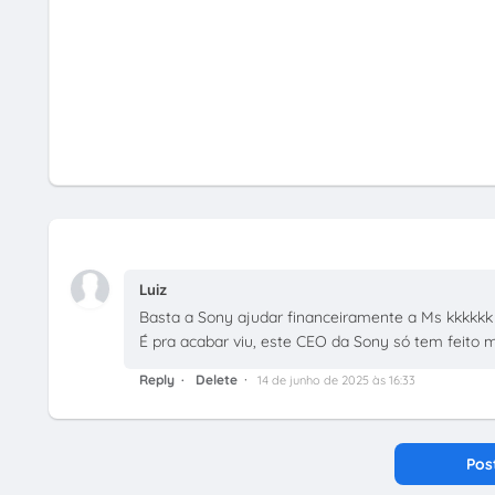
Luiz
Basta a Sony ajudar financeiramente a Ms kkkkkk
É pra acabar viu, este CEO da Sony só tem feito 
Reply
Delete
14 de junho de 2025 às 16:33
Pos