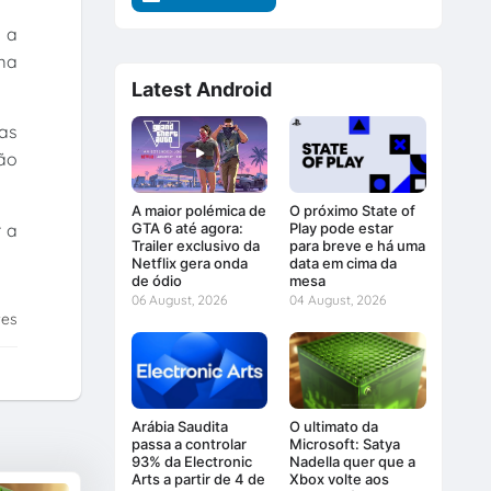
 a
ma
Latest Android
as
ção
A maior polémica de
O próximo State of
r a
GTA 6 até agora:
Play pode estar
Trailer exclusivo da
para breve e há uma
Netflix gera onda
data em cima da
de ódio
mesa
06 August, 2026
04 August, 2026
tes
Arábia Saudita
O ultimato da
passa a controlar
Microsoft: Satya
93% da Electronic
Nadella quer que a
Arts a partir de 4 de
Xbox volte aos