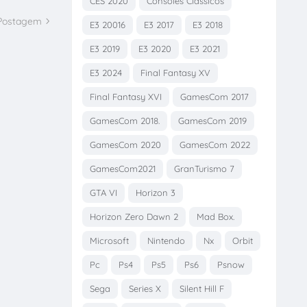
CES 2020
Consoles Clássicos
 Postagem
E3 20016
E3 2017
E3 2018
E3 2019
E3 2020
E3 2021
E3 2024
Final Fantasy XV
Final Fantasy XVI
GamesCom 2017
GamesCom 2018.
GamesCom 2019
GamesCom 2020
GamesCom 2022
GamesCom2021
GranTurismo 7
GTA VI
Horizon 3
Horizon Zero Dawn 2
Mad Box.
Microsoft
Nintendo
Nx
Orbit
Pc
Ps4
Ps5
Ps6
Psnow
Sega
Series X
Silent Hill F