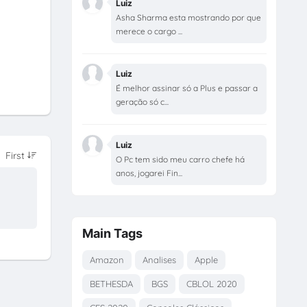
Luiz
Asha Sharma esta mostrando por que
merece o cargo ...
Luiz
É melhor assinar só a Plus e passar a
geração só c...
Luiz
O Pc tem sido meu carro chefe há
anos, jogarei Fin...
Main Tags
Amazon
Analises
Apple
BETHESDA
BGS
CBLOL 2020