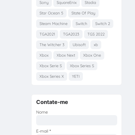
Sony
SquareEnix
Stadia
Star Ocean 5
State Of Play
Steam Machine
Switch
Switch 2
TGA2021
TGA2023
TGS 2022
The Witcher 3
Ubisoft
xb
Xbox
Xbox Next
Xbox One
Xbox Serie S
Xbox Series S
Xbox Series X
YETI
Contate-me
Nome
E-mail
*