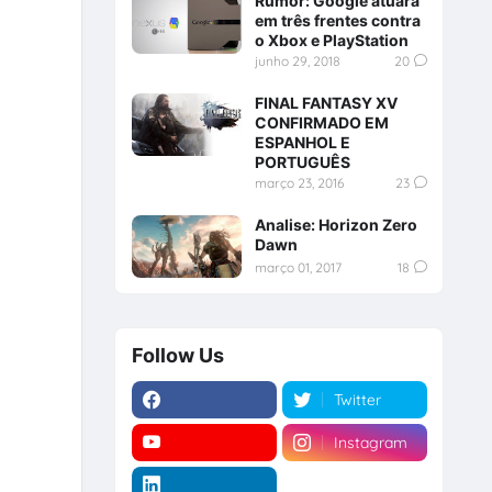
Rumor: Google atuará
em três frentes contra
o Xbox e PlayStation
junho 29, 2018
20
FINAL FANTASY XV
CONFIRMADO EM
ESPANHOL E
PORTUGUÊS
março 23, 2016
23
Analise: Horizon Zero
Dawn
março 01, 2017
18
Follow Us
Twitter
Instagram