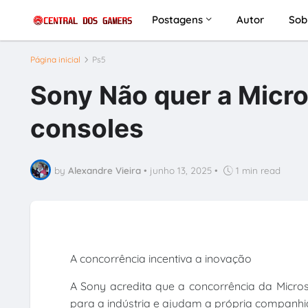
Postagens
Autor
Sob
Página inicial
Ps5
Sony Não quer a Micro
consoles
by
Alexandre Vieira
•
junho 13, 2025
•
1 min read
A concorrência incentiva a inovação
A Sony acredita que a concorrência da Micro
para a indústria e ajudam a própria companhi