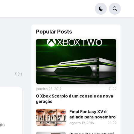
Popular Posts
1
janeiro 25, 2017
71
O Xbox Scorpio é um console de nova
geração
Final Fantasy XV é
adiado para novembro
agosto 19, 2016
28
gia