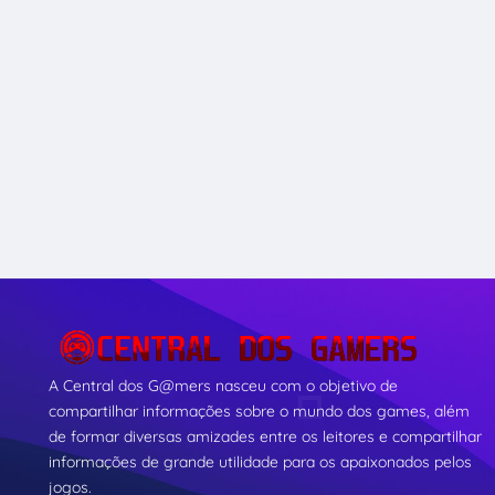
A Central dos G@mers nasceu com o objetivo de
compartilhar informações sobre o mundo dos games, além
de formar diversas amizades entre os leitores e compartilhar
informações de grande utilidade para os apaixonados pelos
jogos.