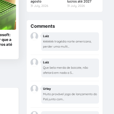
agosto
lucros até 2027
31 July, 2026
31 July, 2026
Comments
osoft:
Luiz
 que a
kkkkkkk tragédia norte americana,
ros até
perder uma multi...
Luiz
Que bela merda de boicote, não
afetará em nada a S...
Urley
Muito provável jogo de lançamento do
Ps6 junto com...