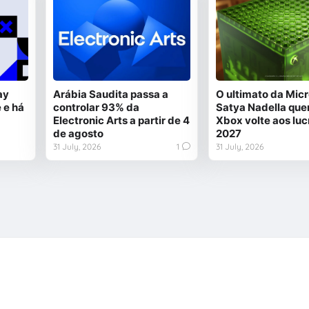
ay
Arábia Saudita passa a
O ultimato da Micr
 e há
controlar 93% da
Satya Nadella quer
Electronic Arts a partir de 4
Xbox volte aos luc
de agosto
2027
31 July, 2026
1
31 July, 2026