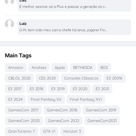
Luiz
É melhor assinar só a Plus e passar a geração só c...
Luiz
O Pc tem sido meu carro chefe há anos, jogarei Fin...
Main Tags
Amazon
Analises
Apple
BETHESDA
BGS
CBLOL 2020
CES 2020
Consoles Clássicos
E3 20016
E3 2017
E3 2018
E3 2019
E3 2020
E3 2021
E3 2024
Final Fantasy XV
Final Fantasy XVI
GamesCom 2017
GamesCom 2018.
GamesCom 2019
GamesCom 2020
GamesCom 2022
GamesCom2021
GranTurismo 7
GTA VI
Horizon 3