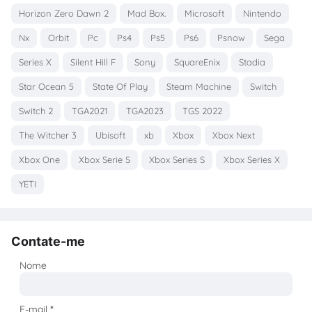
Horizon Zero Dawn 2
Mad Box.
Microsoft
Nintendo
Nx
Orbit
Pc
Ps4
Ps5
Ps6
Psnow
Sega
Series X
Silent Hill F
Sony
SquareEnix
Stadia
Star Ocean 5
State Of Play
Steam Machine
Switch
Switch 2
TGA2021
TGA2023
TGS 2022
The Witcher 3
Ubisoft
xb
Xbox
Xbox Next
Xbox One
Xbox Serie S
Xbox Series S
Xbox Series X
YETI
Contate-me
Nome
E-mail
*