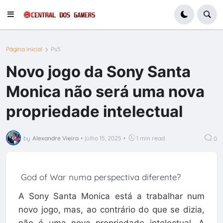
Página inicial
Ps5
Novo jogo da Sony Santa
Monica não será uma nova
propriedade intelectual
by
Alexandre Vieira
•
julho 15, 2025
•
1 min read
0
God of War numa perspectiva diferente?
A Sony Santa Monica está a trabalhar num
novo jogo, mas, ao contrário do que se dizia,
não é uma nova propriedade intelectual. A