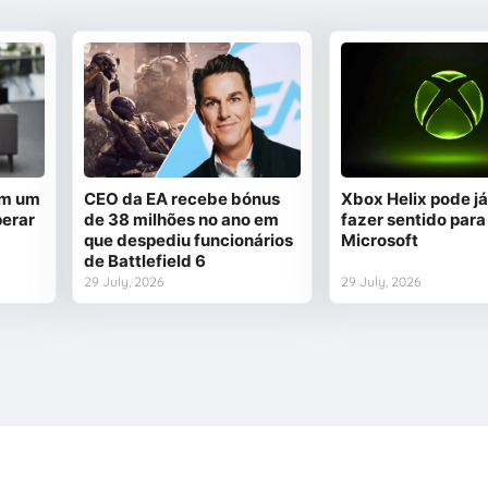
em um
CEO da EA recebe bónus
Xbox Helix pode já
perar
de 38 milhões no ano em
fazer sentido para
que despediu funcionários
Microsoft
de Battlefield 6
29 July, 2026
29 July, 2026