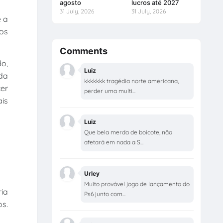
agosto
lucros até 2027
31 July, 2026
31 July, 2026
 a
os
Comments
o,
Luiz
 da
kkkkkkk tragédia norte americana,
cer
perder uma multi...
ais
Luiz
Que bela merda de boicote, não
afetará em nada a S...
Urley
Muito provável jogo de lançamento do
ria
Ps6 junto com...
s.