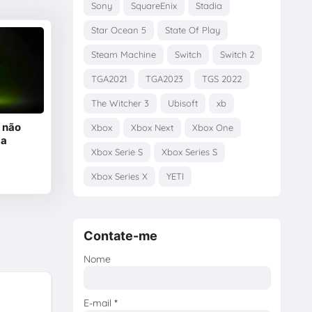
Sony
SquareEnix
Stadia
Star Ocean 5
State Of Play
Steam Machine
Switch
Switch 2
TGA2021
TGA2023
TGS 2022
The Witcher 3
Ubisoft
xb
 não
Xbox
Xbox Next
Xbox One
 a
Xbox Serie S
Xbox Series S
Xbox Series X
YETI
Contate-me
Nome
E-mail
*