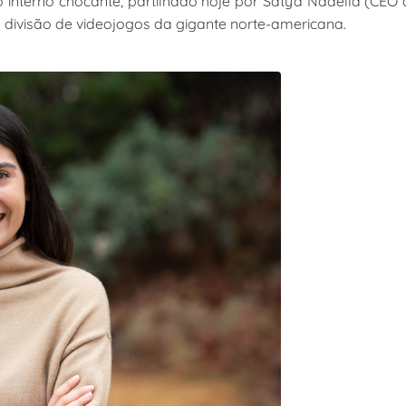
o interno chocante, partilhado hoje por Satya Nadella (CEO
a divisão de videojogos da gigante norte-americana.