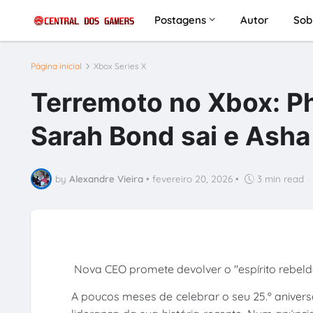
Postagens
Autor
Sob
Página inicial
Xbox Series X
Terremoto no Xbox: Ph
Sarah Bond sai e Ash
by
Alexandre Vieira
•
fevereiro 20, 2026
•
3 min read
Nova CEO promete devolver o "espírito rebeld
A poucos meses de celebrar o seu 25.º aniver