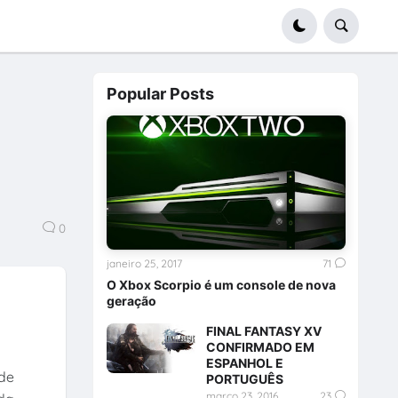
Popular Posts
0
janeiro 25, 2017
71
O Xbox Scorpio é um console de nova
geração
FINAL FANTASY XV
CONFIRMADO EM
ESPANHOL E
 de
PORTUGUÊS
março 23, 2016
23