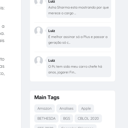
Luiz
is:
Asha Sharma esta mostrando por que
merece o cargo ...
a a
Luiz
ma.
É melhor assinar só a Plus e passar a
is
geração só c...
to
Luiz
das
O Pc tem sido meu carro chefe há
anos, jogarei Fin...
co,
Main Tags
Amazon
Analises
Apple
BETHESDA
BGS
CBLOL 2020