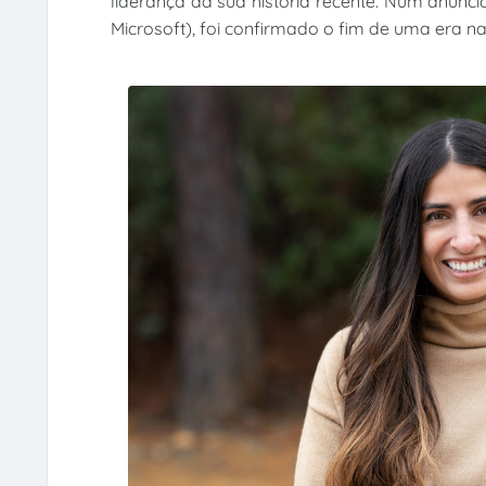
liderança da sua história recente. Num anúnci
Microsoft), foi confirmado o fim de uma era n