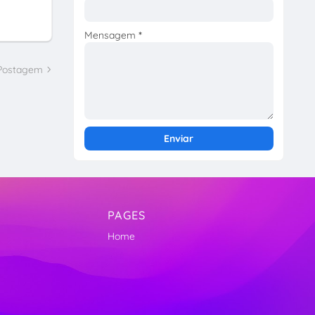
Mensagem
*
 Postagem
PAGES
Home