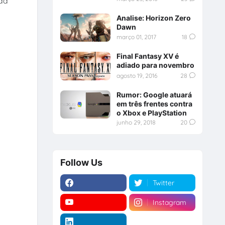
 da
Analise: Horizon Zero
Dawn
março 01, 2017
18
Final Fantasy XV é
adiado para novembro
agosto 19, 2016
28
Rumor: Google atuará
em três frentes contra
o Xbox e PlayStation
junho 29, 2018
20
Follow Us
Twitter
Instagram