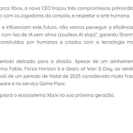
marca Xbox, a nova CEO traçou três compromissos primordia
 com os jogadores da consola, e respeitar a arte humana.
 influenciam este futuro, não vamos perseguir a eficiênci
com lixo de IA sem alma (soulless AI slop)", garantiu Shar
 construídos por humanos e criados com a tecnologia ma
período delicado para a divisão. Apesar de um alinhamen
omo Fable, Forza Horizon 6 e Gears of War: E-Day, as ven
ois de um período de Natal de 2025 considerado muito fra
are e no serviço Game Pass.
guiará o ecossistema Xbox na sua próxima geração.