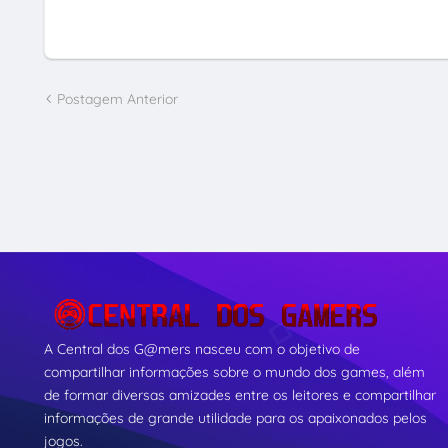
Postagem Anterior
A Central dos G@mers nasceu com o objetivo de
compartilhar informações sobre o mundo dos games, além
de formar diversas amizades entre os leitores e compartilhar
informações de grande utilidade para os apaixonados pelos
jogos.