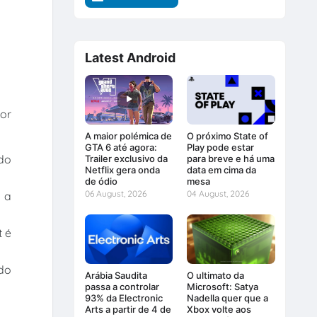
Latest Android
or
A maior polémica de
O próximo State of
GTA 6 até agora:
Play pode estar
ndo
Trailer exclusivo da
para breve e há uma
Netflix gera onda
data em cima da
de ódio
mesa
06 August, 2026
04 August, 2026
 a
t é
ado
Arábia Saudita
O ultimato da
passa a controlar
Microsoft: Satya
93% da Electronic
Nadella quer que a
Arts a partir de 4 de
Xbox volte aos