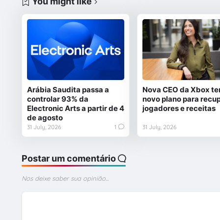
You might like
Arábia Saudita passa a
Nova CEO da Xbox t
controlar 93% da
novo plano para recu
Electronic Arts a partir de 4
jogadores e receitas
de agosto
31 July, 2026
1
31 July, 2026
Postar um comentário
Nos deixe saber sua opinião...