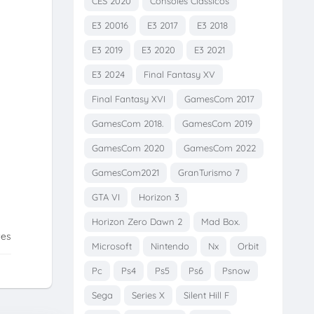
CES 2020
Consoles Clássicos
E3 20016
E3 2017
E3 2018
E3 2019
E3 2020
E3 2021
E3 2024
Final Fantasy XV
Final Fantasy XVI
GamesCom 2017
GamesCom 2018.
GamesCom 2019
GamesCom 2020
GamesCom 2022
GamesCom2021
GranTurismo 7
GTA VI
Horizon 3
Horizon Zero Dawn 2
Mad Box.
tes
Microsoft
Nintendo
Nx
Orbit
Pc
Ps4
Ps5
Ps6
Psnow
Sega
Series X
Silent Hill F